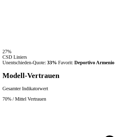
27%
CSD Liniers
Unentschieden-Quote:
33%
Favorit:
Deportivo Armenio
Modell-Vertrauen
Gesamter Indikatorwert
70%
/ Mittel Vertrauen