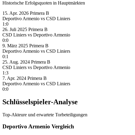
Historische Erfolgsquoten in Hauptmärkten
15. Apr. 2026
Primera B
Deportivo Armenio
vs
CSD Liniers
1:0
26. Juli 2025
Primera B
CSD Liniers
vs
Deportivo Armenio
0:0
9. März 2025
Primera B
Deportivo Armenio
vs
CSD Liniers
0:1
25. Aug. 2024
Primera B
CSD Liniers
vs
Deportivo Armenio
1:3
7. Apr. 2024
Primera B
Deportivo Armenio
vs
CSD Liniers
0:0
Schlüsselspieler-Analyse
Top-Akteure und erwartete Torbeteiligungen
Deportivo Armenio Vergleich