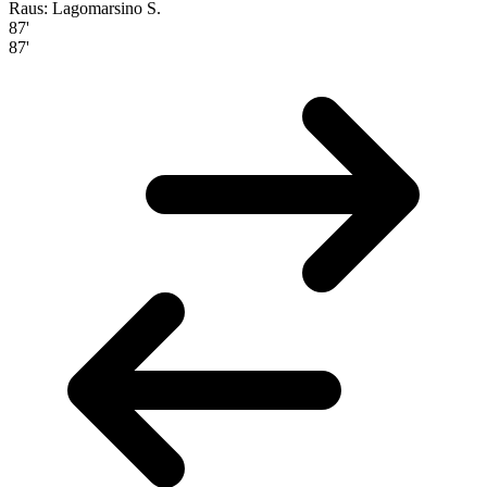
Raus: Lagomarsino S.
87'
87'