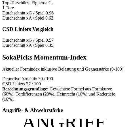
Top-Torschütze
Figueroa G.
1 Tore
Durchschnitt xG / Spiel
0.96
Durchschnitt xA / Spiel
0.63
CSD Liniers Vergleich
Durchschnitt xG / Spiel
0.57
Durchschnitt xA / Spiel
0.35
SokaPicks Momentum-Index
Aktueller Formindex inklusive Belastung und Gegnerstärke (0-100)
Deportivo Armenio
50 / 100
CSD Liniers
27 / 100
Berechnungsgrundlage:
Gewichtete Formel aus Formkurve
(60%), Tordifferenzen (20%), Heimrecht (10%) und Kadertiefe
(10%).
Angriffs- & Abwehrstärke
ANGRIFF