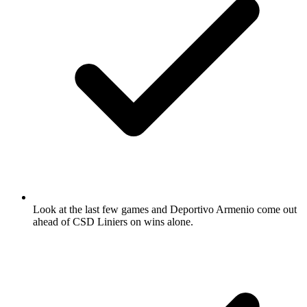
Look at the last few games and Deportivo Armenio come out
ahead of CSD Liniers on wins alone.