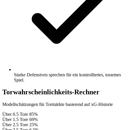
Starke Defensiven sprechen für ein kontrolliertes, torarmes
Spiel.
Torwahrscheinlichkeits-Rechner
Modellschätzungen für Tormärkte basierend auf xG-Historie
Über 0.5 Tore
85%
Über 1.5 Tore
69%
Über 2.5 Tore
25%
Über 3.5 Tore
6.5%