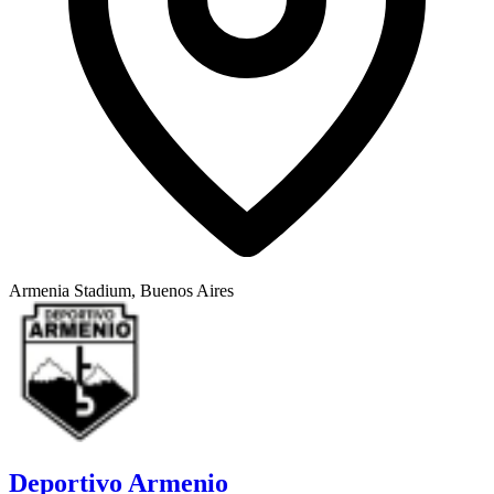
Armenia Stadium, Buenos Aires
Deportivo Armenio