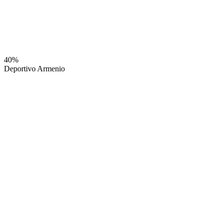
40%
Deportivo Armenio