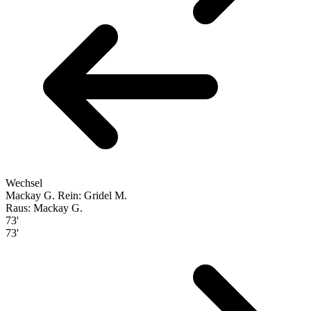
Wechsel
Mackay G.
Rein: Gridel M.
Raus: Mackay G.
73'
73'