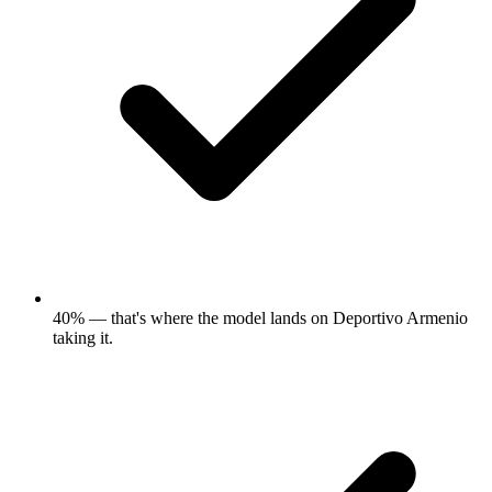
40% — that's where the model lands on Deportivo Armenio
taking it.