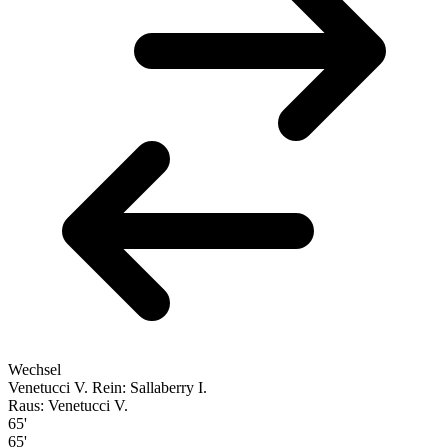
Wechsel
Venetucci V.
Rein: Sallaberry I.
Raus: Venetucci V.
65'
65'