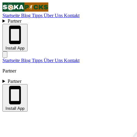
Startseite
Blog
Tipps
Über Uns
Kontakt
Partner
Install App
Startseite
Blog
Tipps
Über Uns
Kontakt
Partner
Partner
Install App