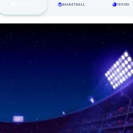
FUSSBALL
BASKETBALL
TENNIS