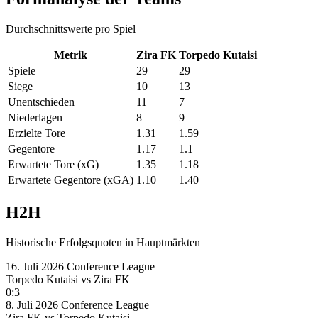
Durchschnittswerte pro Spiel
Metrik
Zira FK
Torpedo Kutaisi
Spiele
29
29
Siege
10
13
Unentschieden
11
7
Niederlagen
8
9
Erzielte Tore
1.31
1.59
Gegentore
1.17
1.1
Erwartete Tore (xG)
1.35
1.18
Erwartete Gegentore (xGA)
1.10
1.40
H2H
Historische Erfolgsquoten in Hauptmärkten
16. Juli 2026
Conference League
Torpedo Kutaisi
vs
Zira FK
0:3
8. Juli 2026
Conference League
Zira FK
vs
Torpedo Kutaisi