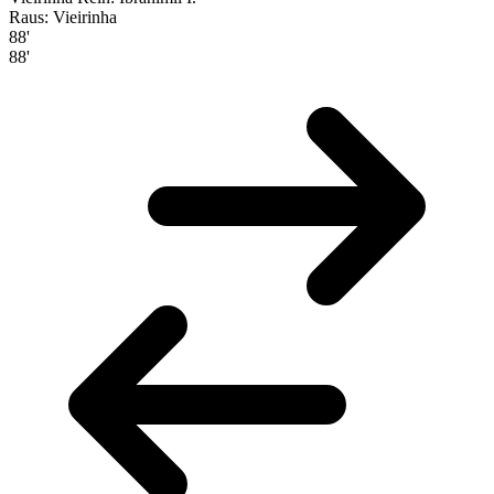
Raus: Vieirinha
88'
88'