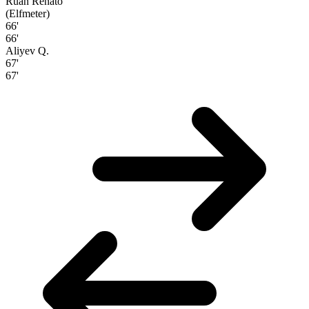
Ruan Renato
(Elfmeter)
66'
66'
Aliyev Q.
67'
67'