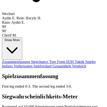
Wechsel
Aydin E.
Rein: Hacyly H.
Raus: Aydin E.
90'
90'
Cherif M.
Show More
Zusammenfassung
Siegchance
Tore
Form
H2H
Taktik
Spieler
Indizes
Vorhersagen
Spielverlauf
Genauigkeit
Vergleich
Spielzusammenfassung
First leg ended 0-3. The second leg ended 3-0.
Siegwahrscheinlichkeits-Meter
Basierend auf 10.000 Simulationen unter Berücksichtigung von