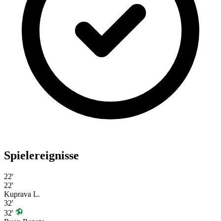
Spielereignisse
22'
22'
Kuprava L.
32'
32'