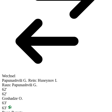
Wechsel
Papunashvili G.
Rein: Huseynov I.
Raus: Papunashvili G.
62'
62'
Goshadze O.
63'
63'