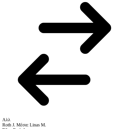
Αλλ
Roth J.
Μέσα: Linas M.