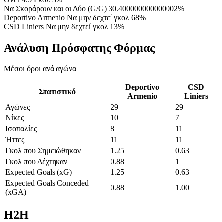
Να Σκοράρουν και οι Δύο (G/G)
30.400000000000002%
Deportivo Armenio Να μην δεχτεί γκολ
68%
CSD Liniers Να μην δεχτεί γκολ
13%
Ανάλυση Πρόσφατης Φόρμας
Μέσοι όροι ανά αγώνα
Deportivo
CSD
Στατιστικό
Armenio
Liniers
Αγώνες
29
29
Νίκες
10
7
Ισοπαλίες
8
11
Ήττες
11
11
Γκολ που Σημειώθηκαν
1.25
0.63
Γκολ που Δέχτηκαν
0.88
1
Expected Goals (xG)
1.25
0.63
Expected Goals Conceded
0.88
1.00
(xGA)
H2H