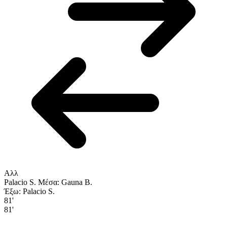
Αλλ
Palacio S.
Μέσα: Gauna B.
Έξω: Palacio S.
81'
81'