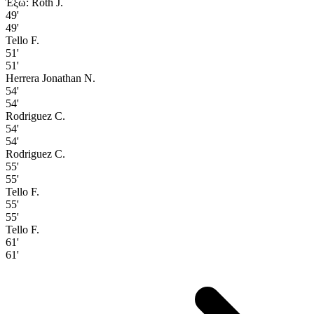
Έξω: Roth J.
49'
49'
Tello F.
51'
51'
Herrera Jonathan N.
54'
54'
Rodriguez C.
54'
54'
Rodriguez C.
55'
55'
Tello F.
55'
55'
Tello F.
61'
61'