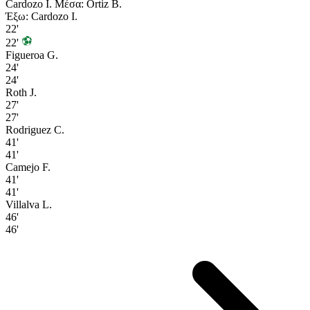
Cardozo I.
Μέσα: Ortiz B.
Έξω: Cardozo I.
22'
22'
Figueroa G.
24'
24'
Roth J.
27'
27'
Rodriguez C.
41'
41'
Camejo F.
41'
41'
Villalva L.
46'
46'