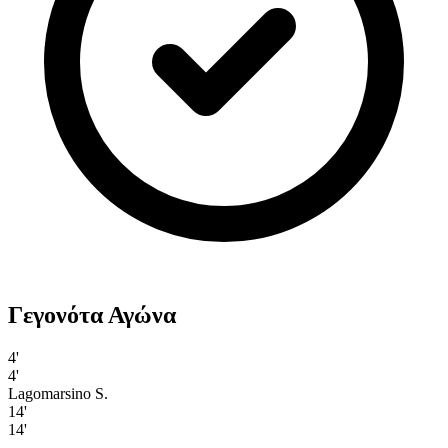
Γεγονότα Αγώνα
4'
4'
Lagomarsino S.
14'
14'