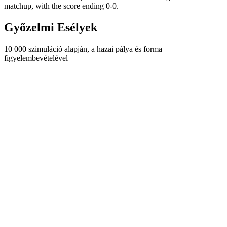
matchup, with the score ending 0-0.
Győzelmi Esélyek
10 000 szimuláció alapján, a hazai pálya és forma
figyelembevételével