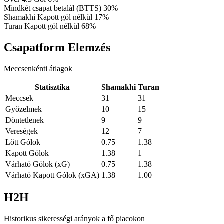
Mindkét csapat betalál (BTTS)
30%
Shamakhi Kapott gól nélkül
17%
Turan Kapott gól nélkül
68%
Csapatform Elemzés
Meccsenkénti átlagok
Statisztika
Shamakhi
Turan
Meccsek
31
31
Győzelmek
10
15
Döntetlenek
9
9
Vereségek
12
7
Lőtt Gólok
0.75
1.38
Kapott Gólok
1.38
1
Várható Gólok (xG)
0.75
1.38
Várható Kapott Gólok (xGA)
1.38
1.00
H2H
Historikus sikerességi arányok a fő piacokon