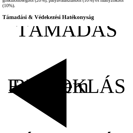
gólkülönbségből (20%), pályaválasztásból (10%) és hiányzókból
(10%).
Támadási & Védekezési Hatékonyság
TÁMADÁS
Fegyelem
BIRTOKLÁS