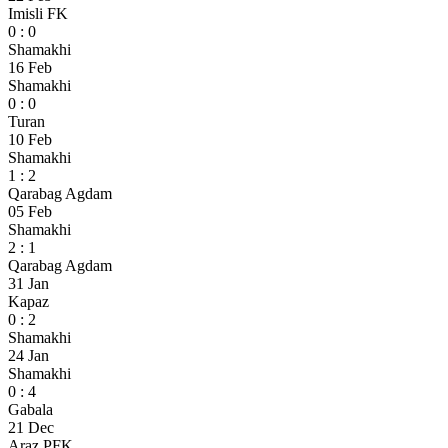
Imisli FK
0 : 0
Shamakhi
16 Feb
Shamakhi
0 : 0
Turan
10 Feb
Shamakhi
1 : 2
Qarabag Agdam
05 Feb
Shamakhi
2 : 1
Qarabag Agdam
31 Jan
Kapaz
0 : 2
Shamakhi
24 Jan
Shamakhi
0 : 4
Gabala
21 Dec
Araz PFK