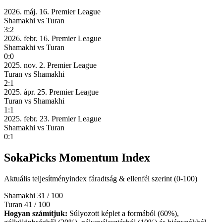
2026. máj. 16.
Premier League
Shamakhi
vs
Turan
3:2
2026. febr. 16.
Premier League
Shamakhi
vs
Turan
0:0
2025. nov. 2.
Premier League
Turan
vs
Shamakhi
2:1
2025. ápr. 25.
Premier League
Turan
vs
Shamakhi
1:1
2025. febr. 23.
Premier League
Shamakhi
vs
Turan
0:1
SokaPicks Momentum Index
Aktuális teljesítményindex fáradtság & ellenfél szerint (0-100)
Shamakhi
31 / 100
Turan
41 / 100
Hogyan számítjuk:
Súlyozott képlet a formából (60%),