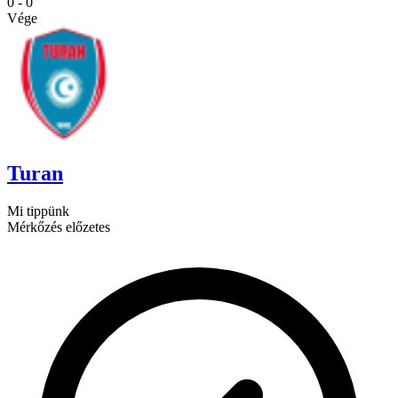
0
-
0
Vége
Turan
Mi tippünk
Mérkőzés előzetes