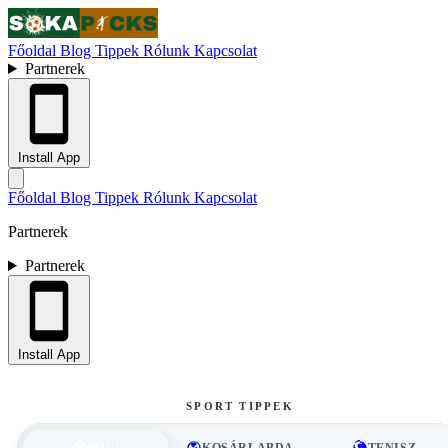
Főoldal
Blog
Tippek
Rólunk
Kapcsolat
Partnerek
Install App
Főoldal
Blog
Tippek
Rólunk
Kapcsolat
Partnerek
Partnerek
Install App
SPORT TIPPEK
FOCI
KOSÁRLABDA
TENISZ