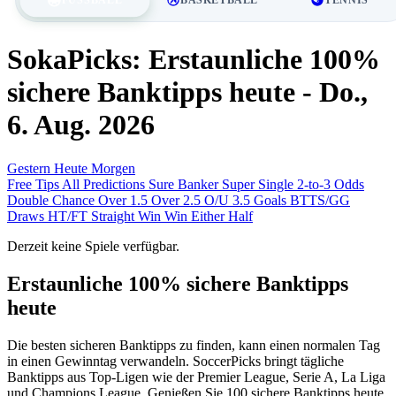
SokaPicks: Erstaunliche 100%
sichere Banktipps heute
- Do.,
6. Aug. 2026
Gestern
Heute
Morgen
Free Tips
All Predictions
Sure Banker
Super Single
2-to-3 Odds
Double Chance
Over 1.5
Over 2.5
O/U 3.5 Goals
BTTS/GG
Draws
HT/FT
Straight Win
Win Either Half
Derzeit keine Spiele verfügbar.
Erstaunliche 100% sichere Banktipps
heute
Die besten sicheren Banktipps zu finden, kann einen normalen Tag
in einen Gewinntag verwandeln. SoccerPicks bringt tägliche
Banktipps aus Top-Ligen wie der Premier League, Serie A, La Liga
und Champions League. Genießen Sie 100 sichere Banktipps heute