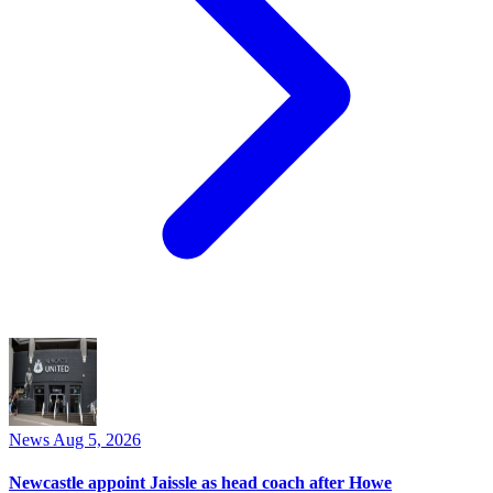
News
Aug 5, 2026
Newcastle appoint Jaissle as head coach after Howe