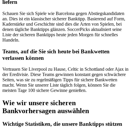
liefern
Schauen Sie sich Spiele wie Barcelona gegen Abstiegskandidaten
an. Dies ist ein klassischer sicherer Banktipp. Basierend auf Form,
Kaderstärke und Geschichte sind dies die Arten von Spielen, bei
denen tägliche Banktipps glänzen. SoccerPicks aktualisiert seine
Liste der sicheren Banktipps heute jeden Morgen für schnelles
Handeln.
Teams, auf die Sie sich heute bei Bankwetten
verlassen können
Vertrauen Sie Liverpool zu Hause, Celtic in Schottland oder Ajax in
der Eredivisie. Diese Teams gewinnen konstant gegen schwächere
Seiten, was sie zu regelmäßigen Tipps für sichere Bankwetten
macht. Wenn Sie unserer Liste täglich folgen, können Sie die
meisten Tage 100 sichere Gewinne genießen.
Wie wir unsere sicheren
Bankvorhersagen auswählen
Wichtige Statistiken, die unsere Banktipps stützen