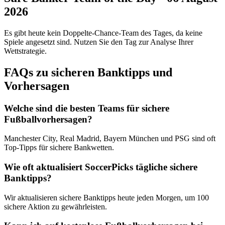
2026
Es gibt heute kein Doppelte-Chance-Team des Tages, da keine
Spiele angesetzt sind. Nutzen Sie den Tag zur Analyse Ihrer
Wettstrategie.
FAQs zu sicheren Banktipps und
Vorhersagen
Welche sind die besten Teams für sichere
Fußballvorhersagen?
Manchester City, Real Madrid, Bayern München und PSG sind oft
Top-Tipps für sichere Bankwetten.
Wie oft aktualisiert SoccerPicks tägliche sichere
Banktipps?
Wir aktualisieren sichere Banktipps heute jeden Morgen, um 100
sichere Aktion zu gewährleisten.