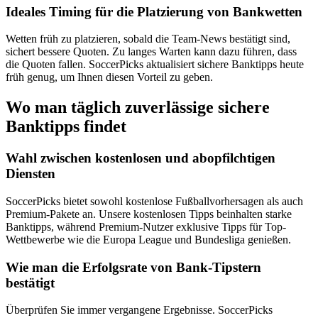
Ideales Timing für die Platzierung von Bankwetten
Wetten früh zu platzieren, sobald die Team-News bestätigt sind,
sichert bessere Quoten. Zu langes Warten kann dazu führen, dass
die Quoten fallen. SoccerPicks aktualisiert sichere Banktipps heute
früh genug, um Ihnen diesen Vorteil zu geben.
Wo man täglich zuverlässige sichere
Banktipps findet
Wahl zwischen kostenlosen und abopfilchtigen
Diensten
SoccerPicks bietet sowohl kostenlose Fußballvorhersagen als auch
Premium-Pakete an. Unsere kostenlosen Tipps beinhalten starke
Banktipps, während Premium-Nutzer exklusive Tipps für Top-
Wettbewerbe wie die Europa League und Bundesliga genießen.
Wie man die Erfolgsrate von Bank-Tipstern
bestätigt
Überprüfen Sie immer vergangene Ergebnisse. SoccerPicks