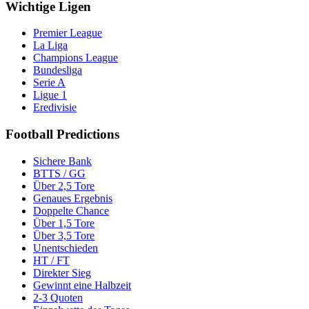
Wichtige Ligen
Premier League
La Liga
Champions League
Bundesliga
Serie A
Ligue 1
Eredivisie
Football Predictions
Sichere Bank
BTTS / GG
Über 2,5 Tore
Genaues Ergebnis
Doppelte Chance
Über 1,5 Tore
Über 3,5 Tore
Unentschieden
HT / FT
Direkter Sieg
Gewinnt eine Halbzeit
2-3 Quoten