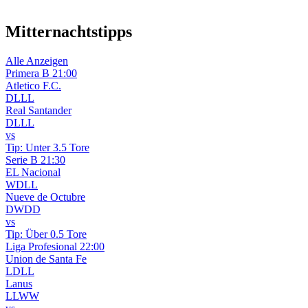
WhatsApp-Kanal
Mitternachtstipps
Alle Anzeigen
Primera B
21:00
Atletico F.C.
D
L
L
L
Real Santander
D
L
L
L
vs
Tip:
Unter 3.5 Tore
Serie B
21:30
EL Nacional
W
D
L
L
Nueve de Octubre
D
W
D
D
vs
Tip:
Über 0.5 Tore
Liga Profesional
22:00
Union de Santa Fe
L
D
L
L
Lanus
L
L
W
W