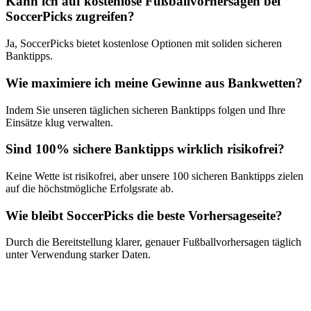
Kann ich auf kostenlose Fußballvorhersagen bei
SoccerPicks zugreifen?
Ja, SoccerPicks bietet kostenlose Optionen mit soliden sicheren
Banktipps.
Wie maximiere ich meine Gewinne aus Bankwetten?
Indem Sie unseren täglichen sicheren Banktipps folgen und Ihre
Einsätze klug verwalten.
Sind 100% sichere Banktipps wirklich risikofrei?
Keine Wette ist risikofrei, aber unsere 100 sicheren Banktipps zielen
auf die höchstmögliche Erfolgsrate ab.
Wie bleibt SoccerPicks die beste Vorhersageseite?
Durch die Bereitstellung klarer, genauer Fußballvorhersagen täglich
unter Verwendung starker Daten.
Treten Sie unserer Community bei