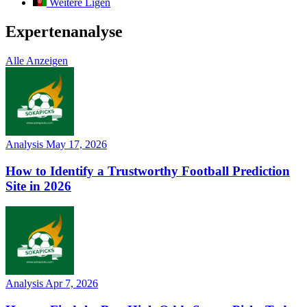
Weitere Ligen
Expertenanalyse
Alle Anzeigen
Analysis
May 17, 2026
How to Identify a Trustworthy Football Prediction
Site in 2026
Analysis
Apr 7, 2026