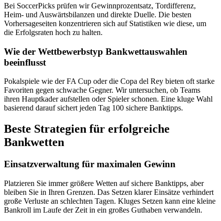
Bei SoccerPicks prüfen wir Gewinnprozentsatz, Tordifferenz,
Heim- und Auswärtsbilanzen und direkte Duelle. Die besten
Vorhersageseiten konzentrieren sich auf Statistiken wie diese, um
die Erfolgsraten hoch zu halten.
Wie der Wettbewerbstyp Bankwettauswahlen
beeinflusst
Pokalspiele wie der FA Cup oder die Copa del Rey bieten oft starke
Favoriten gegen schwache Gegner. Wir untersuchen, ob Teams
ihren Hauptkader aufstellen oder Spieler schonen. Eine kluge Wahl
basierend darauf sichert jeden Tag 100 sichere Banktipps.
Beste Strategien für erfolgreiche
Bankwetten
Einsatzverwaltung für maximalen Gewinn
Platzieren Sie immer größere Wetten auf sichere Banktipps, aber
bleiben Sie in Ihren Grenzen. Das Setzen klarer Einsätze verhindert
große Verluste an schlechten Tagen. Kluges Setzen kann eine kleine
Bankroll im Laufe der Zeit in ein großes Guthaben verwandeln.