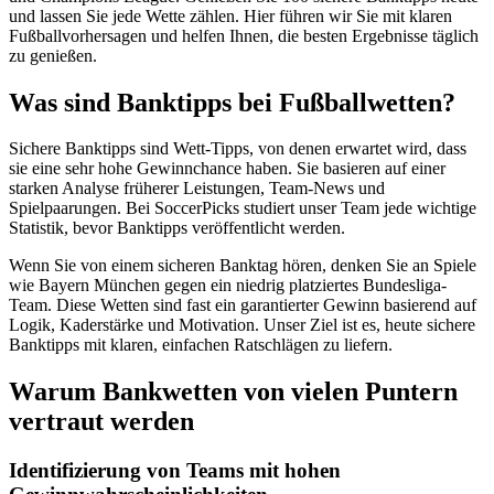
und lassen Sie jede Wette zählen. Hier führen wir Sie mit klaren
Fußballvorhersagen und helfen Ihnen, die besten Ergebnisse täglich
zu genießen.
Was sind Banktipps bei Fußballwetten?
Sichere Banktipps sind Wett-Tipps, von denen erwartet wird, dass
sie eine sehr hohe Gewinnchance haben. Sie basieren auf einer
starken Analyse früherer Leistungen, Team-News und
Spielpaarungen. Bei SoccerPicks studiert unser Team jede wichtige
Statistik, bevor Banktipps veröffentlicht werden.
Wenn Sie von einem sicheren Banktag hören, denken Sie an Spiele
wie Bayern München gegen ein niedrig platziertes Bundesliga-
Team. Diese Wetten sind fast ein garantierter Gewinn basierend auf
Logik, Kaderstärke und Motivation. Unser Ziel ist es, heute sichere
Banktipps mit klaren, einfachen Ratschlägen zu liefern.
Warum Bankwetten von vielen Puntern
vertraut werden
Identifizierung von Teams mit hohen