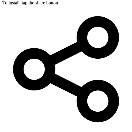
To install: tap the share button