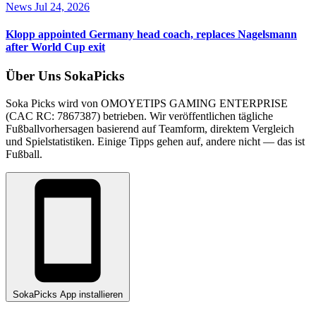
News
Jul 24, 2026
Klopp appointed Germany head coach, replaces Nagelsmann
after World Cup exit
Über Uns SokaPicks
Soka Picks wird von OMOYETIPS GAMING ENTERPRISE
(CAC RC: 7867387) betrieben. Wir veröffentlichen tägliche
Fußballvorhersagen basierend auf Teamform, direktem Vergleich
und Spielstatistiken. Einige Tipps gehen auf, andere nicht — das ist
Fußball.
SokaPicks App installieren