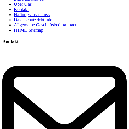
Über Uns
Kontakt
Haftungsausschluss
Datenschutzrichtlinie
Allgemeine Geschäftsbedingungen
HTML-Sitemap
Kontakt