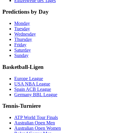
Einzelwette des Tages
Predictions by Day
Monday
Tuesday
Wednesday
Thursday
Friday
Saturday
Sunday
Basketball-Ligen
Europe League
USA NBA League
Spain ACB League
Germany BBL League
Tennis-Turniere
ATP World Tour Finals
Australian Open Men
Australian Open Women