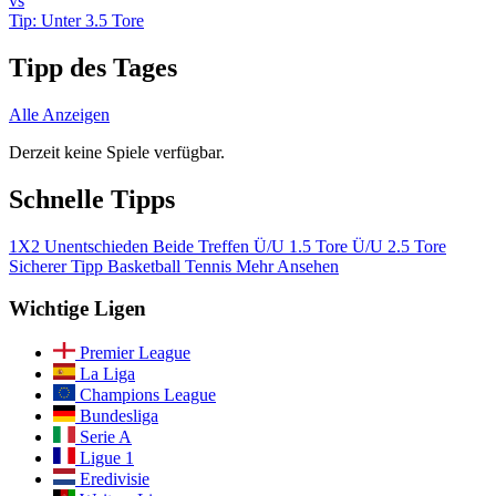
vs
Tip:
Unter 3.5 Tore
Tipp des Tages
Alle Anzeigen
Derzeit keine Spiele verfügbar.
Schnelle Tipps
1X2
Unentschieden
Beide Treffen
Ü/U 1.5 Tore
Ü/U 2.5 Tore
Sicherer Tipp
Basketball
Tennis
Mehr Ansehen
Wichtige Ligen
Premier League
La Liga
Champions League
Bundesliga
Serie A
Ligue 1
Eredivisie