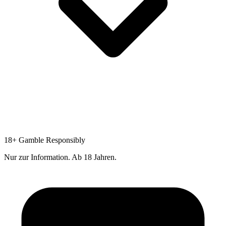
18+
Gamble Responsibly
Nur zur Information. Ab 18 Jahren.