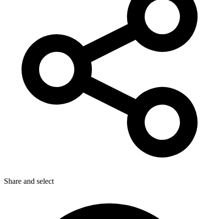
Share
and select