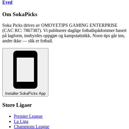
Eyed
Om SokaPicks
Soka Picks drives av OMOYETIPS GAMING ENTERPRISE
(CAC RC: 7867387). Vi publiserer daglige fotballspådommer basert
på lagform, innbyrdes oppgjør og kampstatistikk. Noen tips går inn,
andre ikke — slik er fotball.
Installer SokaPicks App
Store Ligaer
Premier League
La Liga
Champions League