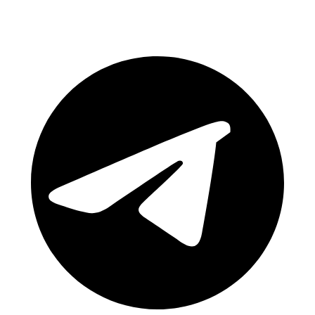
Bli med i vårt fellesskap