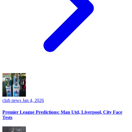
club news
Jan 4, 2026
Premier League Predictions: Man Utd, Liverpool, City Face
Tests