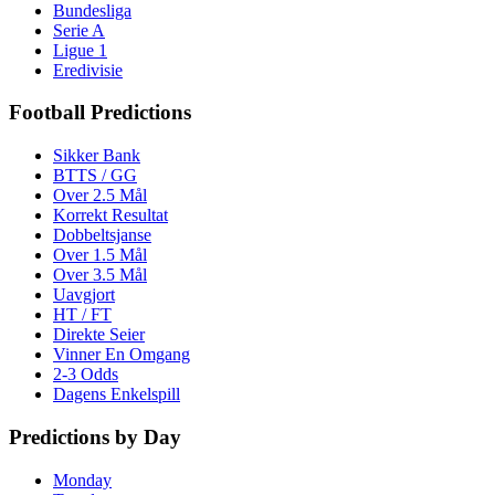
Bundesliga
Serie A
Ligue 1
Eredivisie
Football Predictions
Sikker Bank
BTTS / GG
Over 2.5 Mål
Korrekt Resultat
Dobbeltsjanse
Over 1.5 Mål
Over 3.5 Mål
Uavgjort
HT / FT
Direkte Seier
Vinner En Omgang
2-3 Odds
Dagens Enkelspill
Predictions by Day
Monday