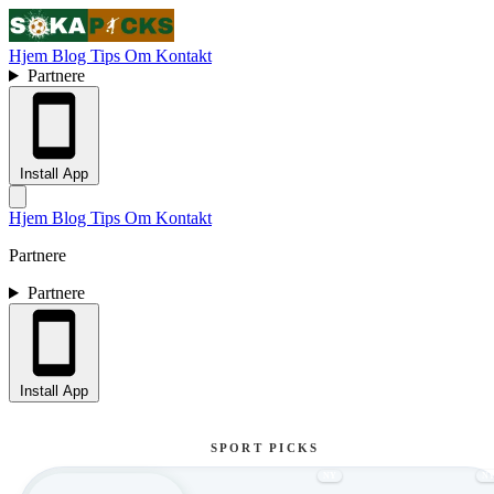
Hjem
Blog
Tips
Om
Kontakt
Partnere
Install App
Hjem
Blog
Tips
Om
Kontakt
Partnere
Partnere
Install App
SPORT PICKS
NY
N