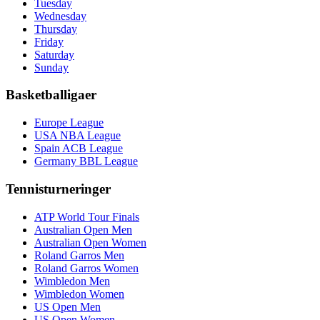
Tuesday
Wednesday
Thursday
Friday
Saturday
Sunday
Basketballigaer
Europe League
USA NBA League
Spain ACB League
Germany BBL League
Tennisturneringer
ATP World Tour Finals
Australian Open Men
Australian Open Women
Roland Garros Men
Roland Garros Women
Wimbledon Men
Wimbledon Women
US Open Men
US Open Women