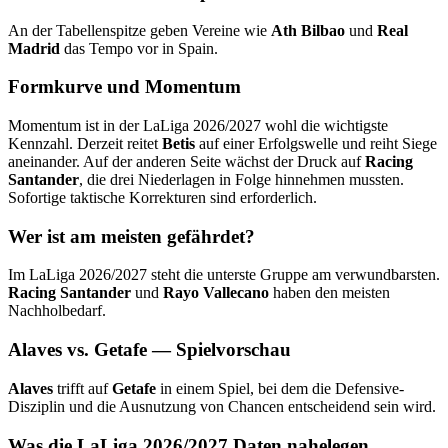
An der Tabellenspitze geben Vereine wie
Ath Bilbao
und
Real
Madrid
das Tempo vor in Spain.
Formkurve und Momentum
Momentum ist in der LaLiga 2026/2027 wohl die wichtigste
Kennzahl. Derzeit reitet
Betis
auf einer Erfolgswelle und reiht Siege
aneinander. Auf der anderen Seite wächst der Druck auf
Racing
Santander
, die drei Niederlagen in Folge hinnehmen mussten.
Sofortige taktische Korrekturen sind erforderlich.
Wer ist am meisten gefährdet?
Im LaLiga 2026/2027 steht die unterste Gruppe am verwundbarsten.
Racing Santander
und
Rayo Vallecano
haben den meisten
Nachholbedarf.
Alaves vs. Getafe — Spielvorschau
Alaves
trifft auf
Getafe
in einem Spiel, bei dem die Defensive-
Disziplin und die Ausnutzung von Chancen entscheidend sein wird.
Was die LaLiga 2026/2027 Daten nahelegen