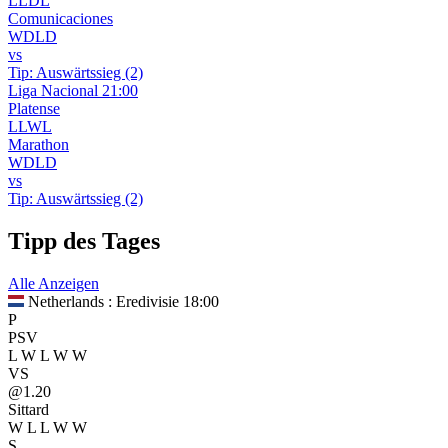
L
L
D
L
Comunicaciones
W
D
L
D
vs
Tip:
Auswärtssieg (2)
Liga Nacional
21:00
Platense
L
L
W
L
Marathon
W
D
L
D
vs
Tip:
Auswärtssieg (2)
Tipp des Tages
Alle Anzeigen
Netherlands : Eredivisie
18:00
P
PSV
L
W
L
W
W
VS
@1.20
Sittard
W
L
L
W
W
S