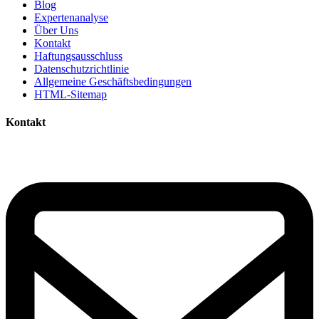
Blog
Expertenanalyse
Über Uns
Kontakt
Haftungsausschluss
Datenschutzrichtlinie
Allgemeine Geschäftsbedingungen
HTML-Sitemap
Kontakt