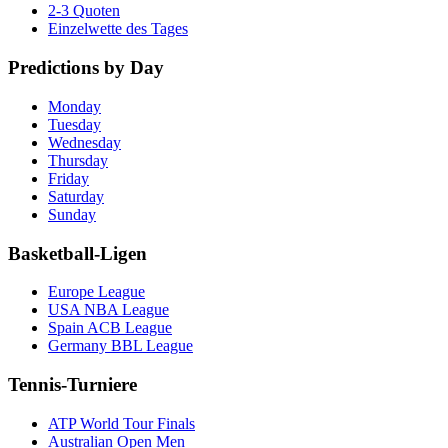
2-3 Quoten
Einzelwette des Tages
Predictions by Day
Monday
Tuesday
Wednesday
Thursday
Friday
Saturday
Sunday
Basketball-Ligen
Europe League
USA NBA League
Spain ACB League
Germany BBL League
Tennis-Turniere
ATP World Tour Finals
Australian Open Men