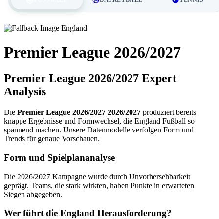
England
Premier League 2026/2027
Premier League 2026/2027 Expert
Analysis
Die
Premier League 2026/2027 2026/2027
produziert bereits
knappe Ergebnisse und Formwechsel, die England Fußball so
spannend machen. Unsere Datenmodelle verfolgen Form und
Trends für genaue Vorschauen.
Form und Spielplananalyse
Die 2026/2027 Kampagne wurde durch Unvorhersehbarkeit
geprägt. Teams, die stark wirkten, haben Punkte in erwarteten
Siegen abgegeben.
Wer führt die England Herausforderung?