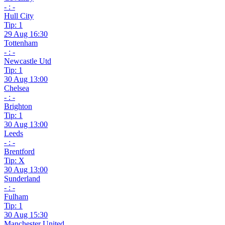
- : -
Hull City
Tip: 1
29 Aug 16:30
Tottenham
- : -
Newcastle Utd
Tip: 1
30 Aug 13:00
Chelsea
- : -
Brighton
Tip: 1
30 Aug 13:00
Leeds
- : -
Brentford
Tip: X
30 Aug 13:00
Sunderland
- : -
Fulham
Tip: 1
30 Aug 15:30
Manchester United