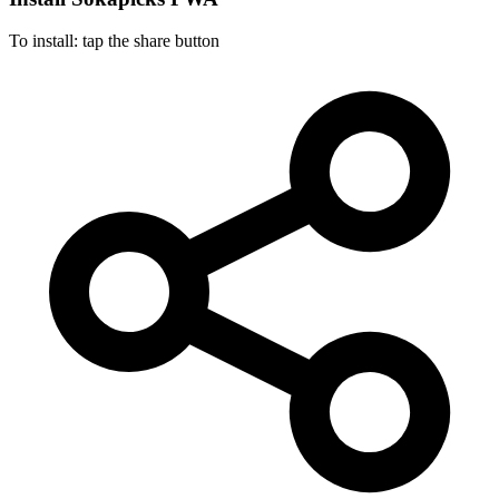
To install: tap the share button