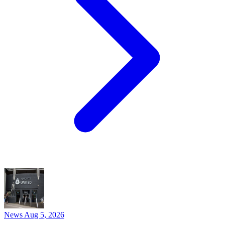
News
Aug 5, 2026