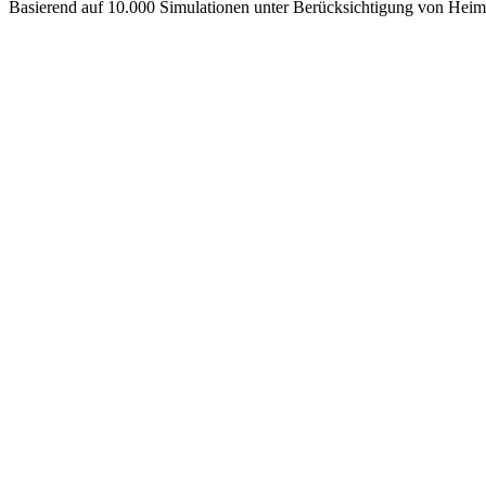
Basierend auf 10.000 Simulationen unter Berücksichtigung von Heim