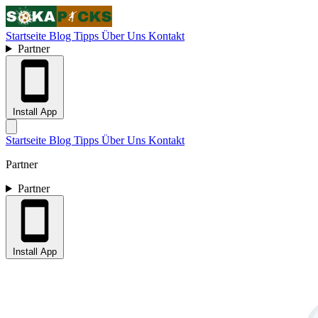
Startseite
Blog
Tipps
Über Uns
Kontakt
Partner
Install App
Startseite
Blog
Tipps
Über Uns
Kontakt
Partner
Partner
Install App