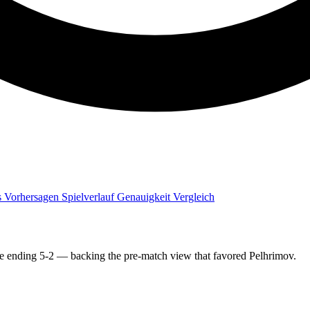
s
Vorhersagen
Spielverlauf
Genauigkeit
Vergleich
re ending 5-2 — backing the pre-match view that favored Pelhrimov.