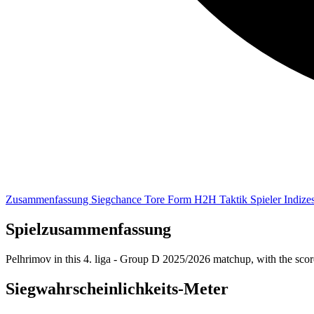
Zusammenfassung
Siegchance
Tore
Form
H2H
Taktik
Spieler
Indize
Spielzusammenfassung
Pelhrimov in this 4. liga - Group D 2025/2026 matchup, with the sco
Siegwahrscheinlichkeits-Meter