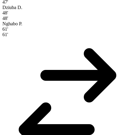
47'
Dziuba D.
48'
48'
Nghabo P.
61'
61'