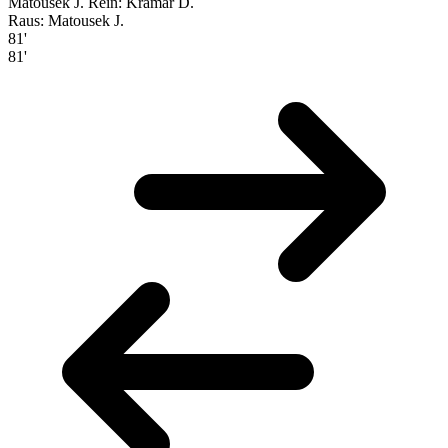
Matousek J.
Rein: Kramar D.
Raus: Matousek J.
81'
81'