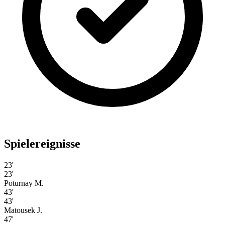
Spielereignisse
23'
23'
Poturnay M.
43'
43'
Matousek J.
47'