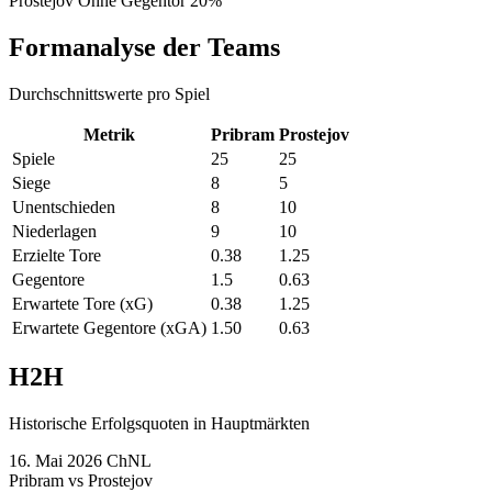
Prostejov Ohne Gegentor
20%
Formanalyse der Teams
Durchschnittswerte pro Spiel
Metrik
Pribram
Prostejov
Spiele
25
25
Siege
8
5
Unentschieden
8
10
Niederlagen
9
10
Erzielte Tore
0.38
1.25
Gegentore
1.5
0.63
Erwartete Tore (xG)
0.38
1.25
Erwartete Gegentore (xGA)
1.50
0.63
H2H
Historische Erfolgsquoten in Hauptmärkten
16. Mai 2026
ChNL
Pribram
vs
Prostejov