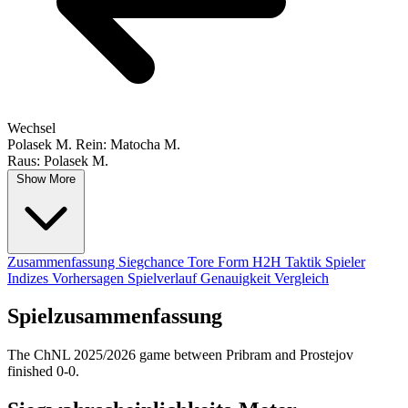
Wechsel
Polasek M.
Rein: Matocha M.
Raus: Polasek M.
Show More
Zusammenfassung
Siegchance
Tore
Form
H2H
Taktik
Spieler
Indizes
Vorhersagen
Spielverlauf
Genauigkeit
Vergleich
Spielzusammenfassung
The ChNL 2025/2026 game between Pribram and Prostejov
finished 0-0.