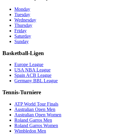
Monday
Tuesday
Wednesday
Thursday
Friday
Saturday
Sunday
Basketball-Ligen
Europe League
USA NBA League
Spain ACB League
Germany BBL League
Tennis-Turniere
ATP World Tour Finals
Australian Open Men
Australian Open Women
Roland Garros Men
Roland Garros Women
Wimbledon Men