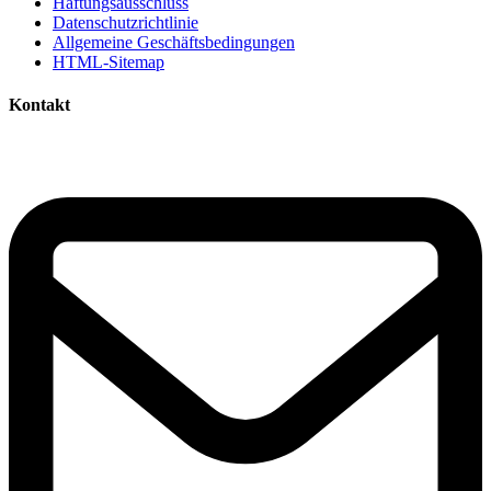
Haftungsausschluss
Datenschutzrichtlinie
Allgemeine Geschäftsbedingungen
HTML-Sitemap
Kontakt