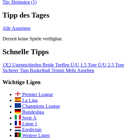
Tip:
Heimsieg (1)
Tipp des Tages
Alle Anzeigen
Derzeit keine Spiele verfügbar.
Schnelle Tipps
1X2
Unentschieden
Beide Treffen
Ü/U 1.5 Tore
Ü/U 2.5 Tore
Sicherer Tipp
Basketball
Tennis
Mehr Ansehen
Wichtige Ligen
Premier League
La Liga
Champions League
Bundesliga
Serie A
Ligue 1
Eredivisie
Weitere Ligen