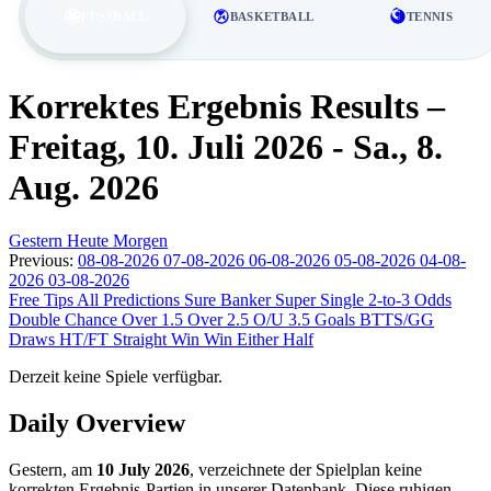
FUSSBALL
BASKETBALL
TENNIS
Korrektes Ergebnis Results –
Freitag, 10. Juli 2026
- Sa., 8.
Aug. 2026
Gestern
Heute
Morgen
Previous:
08-08-2026
07-08-2026
06-08-2026
05-08-2026
04-08-
2026
03-08-2026
Free Tips
All Predictions
Sure Banker
Super Single
2-to-3 Odds
Double Chance
Over 1.5
Over 2.5
O/U 3.5 Goals
BTTS/GG
Draws
HT/FT
Straight Win
Win Either Half
Derzeit keine Spiele verfügbar.
Daily Overview
Gestern, am
10 July 2026
, verzeichnete der Spielplan keine
korrekten Ergebnis-Partien in unserer Datenbank. Diese ruhigen