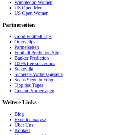
Wimbledon Women
US Open Men
US Open Women
Partnerseiten
Good Football Tips
Omoyetips
Partnerseiten
Football Prediction Site
Banker Prediction
100% free soccer tips
Stakevilla
Sicherste Vorhersageseite
Sechs Siege in Folge
Tipp des Tages
Genaue Vorhersagen
Weitere Links
Blog
Expertenanalyse
Über Uns
Kontakt