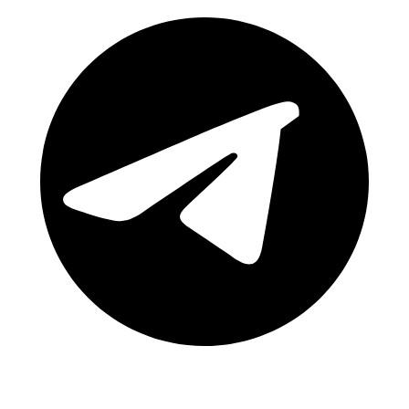
Telegram-Kanal