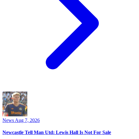
News
Aug 7, 2026
Newcastle Tell Man Utd: Lewis Hall Is Not For Sale