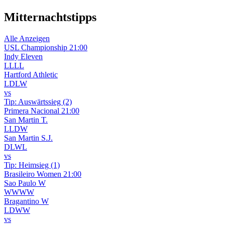
Mitternachtstipps
Alle Anzeigen
USL Championship
21:00
Indy Eleven
L
L
L
L
Hartford Athletic
L
D
L
W
vs
Tip:
Auswärtssieg (2)
Primera Nacional
21:00
San Martin T.
L
L
D
W
San Martin S.J.
D
L
W
L
vs
Tip:
Heimsieg (1)
Brasileiro Women
21:00
Sao Paulo W
W
W
W
W
Bragantino W
L
D
W
W
vs