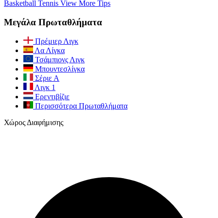
Basketball
Tennis
View More Tips
Μεγάλα Πρωταθλήματα
Πρέμιερ Λιγκ
Λα Λίγκα
Τσάμπιονς Λιγκ
Μπουντεσλίγκα
Σέριε Α
Λιγκ 1
Ερεντιβίζιε
Περισσότερα Πρωταθλήματα
Χώρος Διαφήμισης
Γίνετε μέλος της κοινότητάς μας