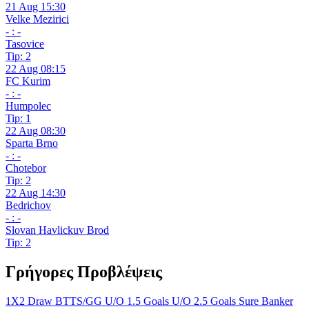
21 Aug 15:30
Velke Mezirici
- : -
Tasovice
Tip: 2
22 Aug 08:15
FC Kurim
- : -
Humpolec
Tip: 1
22 Aug 08:30
Sparta Brno
- : -
Chotebor
Tip: 2
22 Aug 14:30
Bedrichov
- : -
Slovan Havlickuv Brod
Tip: 2
Γρήγορες Προβλέψεις
1X2
Draw
BTTS/GG
U/O 1.5 Goals
U/O 2.5 Goals
Sure Banker