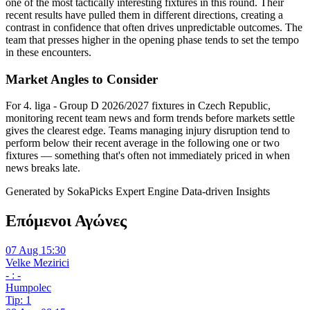
one of the most tactically interesting fixtures in this round. Their
recent results have pulled them in different directions, creating a
contrast in confidence that often drives unpredictable outcomes. The
team that presses higher in the opening phase tends to set the tempo
in these encounters.
Market Angles to Consider
For 4. liga - Group D 2026/2027 fixtures in Czech Republic,
monitoring recent team news and form trends before markets settle
gives the clearest edge. Teams managing injury disruption tend to
perform below their recent average in the following one or two
fixtures — something that's often not immediately priced in when
news breaks late.
Generated by SokaPicks Expert Engine
Data-driven Insights
Επόμενοι Αγώνες
07 Aug 15:30
Velke Mezirici
- : -
Humpolec
Tip: 1