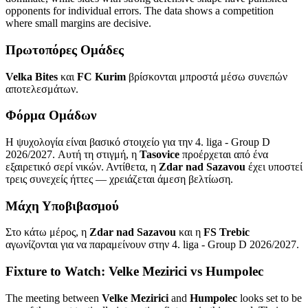
opponents for individual errors. The data shows a competition
where small margins are decisive.
Πρωτοπόρες Ομάδες
Velka Bites
και
FC Kurim
βρίσκονται μπροστά μέσω συνεπών
αποτελεσμάτων.
Φόρμα Ομάδων
Η ψυχολογία είναι βασικό στοιχείο για την 4. liga - Group D
2026/2027. Αυτή τη στιγμή, η
Tasovice
προέρχεται από ένα
εξαιρετικό σερί νικών. Αντίθετα, η
Zdar nad Sazavou
έχει υποστεί
τρεις συνεχείς ήττες — χρειάζεται άμεση βελτίωση.
Μάχη Υποβιβασμού
Στο κάτω μέρος, η
Zdar nad Sazavou
και η
FS Trebic
αγωνίζονται για να παραμείνουν στην 4. liga - Group D 2026/2027.
Fixture to Watch: Velke Mezirici vs Humpolec
The meeting between
Velke Mezirici
and
Humpolec
looks set to be