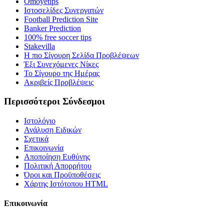
Omoyetips
Ιστοσελίδες Συνεργατών
Football Prediction Site
Banker Prediction
100% free soccer tips
Stakevilla
Η πιο Σίγουρη Σελίδα Προβλέψεων
Έξι Συνεχόμενες Νίκες
Το Σίγουρο της Ημέρας
Ακριβείς Προβλέψεις
Περισσότεροι Σύνδεσμοι
Ιστολόγιο
Ανάλυση Ειδικών
Σχετικά
Επικοινωνία
Αποποίηση Ευθύνης
Πολιτική Απορρήτου
Όροι και Προϋποθέσεις
Χάρτης Ιστότοπου HTML
Επικοινωνία