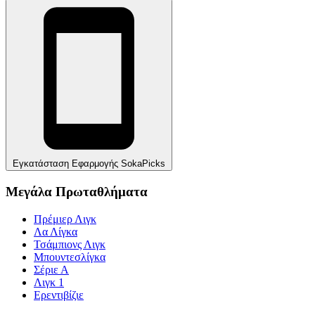
Εγκατάσταση Εφαρμογής SokaPicks
Μεγάλα Πρωταθλήματα
Πρέμιερ Λιγκ
Λα Λίγκα
Τσάμπιονς Λιγκ
Μπουντεσλίγκα
Σέριε Α
Λιγκ 1
Ερεντιβίζιε