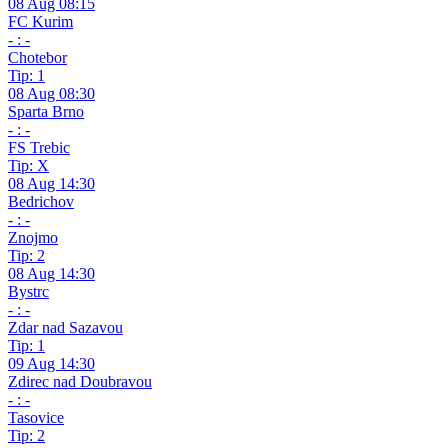
08 Aug 08:15
FC Kurim
- : -
Chotebor
Tip: 1
08 Aug 08:30
Sparta Brno
- : -
FS Trebic
Tip: X
08 Aug 14:30
Bedrichov
- : -
Znojmo
Tip: 2
08 Aug 14:30
Bystrc
- : -
Zdar nad Sazavou
Tip: 1
09 Aug 14:30
Zdirec nad Doubravou
- : -
Tasovice
Tip: 2