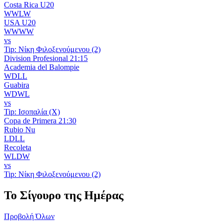
Costa Rica U20
W
W
L
W
USA U20
W
W
W
W
vs
Tip:
Νίκη Φιλοξενούμενου (2)
Division Profesional
21:15
Academia del Balompie
W
D
L
L
Guabira
W
D
W
L
vs
Tip:
Ισοπαλία (X)
Copa de Primera
21:30
Rubio Nu
L
D
L
L
Recoleta
W
L
D
W
vs
Tip:
Νίκη Φιλοξενούμενου (2)
Το Σίγουρο της Ημέρας
Προβολή Όλων