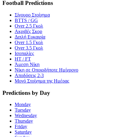
Football Predictions
Σίγουρο Στοίχημα
BTTS / GG
Over 2.5 Γκολ
Ακριβές Σκορ
Διπλή Ευκαιρία
Over 1.5 Γκολ
Over 3.5 Γκολ
Ισοπαλίες
HT / FT
Άμεση Νίκη
Νίκη σε Οποιοδήποτε Ημίχρονο
Αποδόσεις 2-3
Μονό Στοίχημα της Ημέρας
Predictions by Day
Monday
Tuesday
Wednesday
Thursday
Friday
Saturday