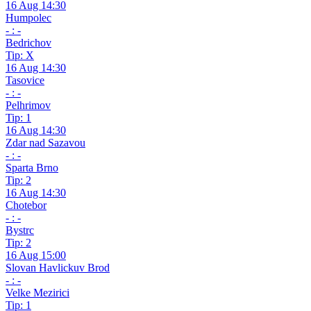
16 Aug 14:30
Humpolec
- : -
Bedrichov
Tip: X
16 Aug 14:30
Tasovice
- : -
Pelhrimov
Tip: 1
16 Aug 14:30
Zdar nad Sazavou
- : -
Sparta Brno
Tip: 2
16 Aug 14:30
Chotebor
- : -
Bystrc
Tip: 2
16 Aug 15:00
Slovan Havlickuv Brod
- : -
Velke Mezirici
Tip: 1