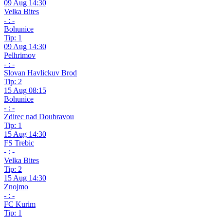
09 Aug 14:30
Velka Bites
- : -
Bohunice
Tip: 1
09 Aug 14:30
Pelhrimov
- : -
Slovan Havlickuv Brod
Tip: 2
15 Aug 08:15
Bohunice
- : -
Zdirec nad Doubravou
Tip: 1
15 Aug 14:30
FS Trebic
- : -
Velka Bites
Tip: 2
15 Aug 14:30
Znojmo
- : -
FC Kurim
Tip: 1