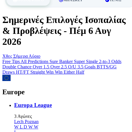
Σημερινές Επιλογές Ισοπαλίας
& Προβλέψεις
- Πέμ 6 Αυγ
2026
Χθες
Σήμερα
Αύριο
Free Tips
All Predictions
Sure Banker
Super Single
2-to-3 Odds
Double Chance
Over 1.5
Over 2.5
O/U 3.5 Goals
BTTS/GG
Draws
HT/FT
Straight Win
Win Either Half
Europe
Europa League
3 Αγώνες
Lech Poznan
W
L
D
W
W