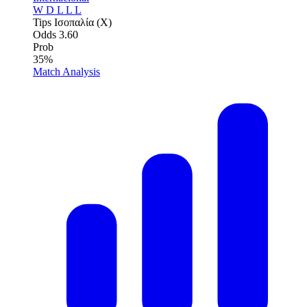
W
D
L
L
L
Tips
Ισοπαλία (X)
Odds
3.60
Prob
35%
Match Analysis