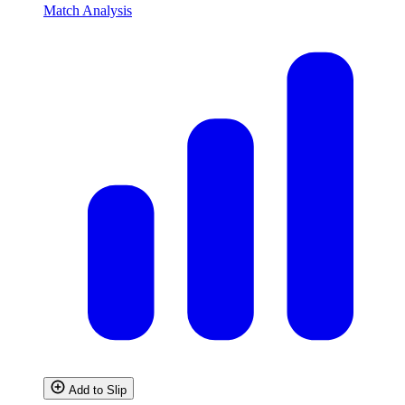
Match Analysis
Add to Slip