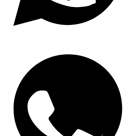
Καθημερινές Αποδόσεις 1.50