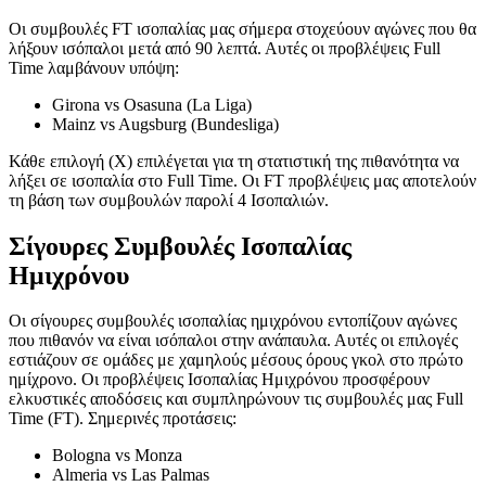
Οι συμβουλές FT ισοπαλίας μας σήμερα στοχεύουν αγώνες που θα
λήξουν ισόπαλοι μετά από 90 λεπτά. Αυτές οι προβλέψεις Full
Time λαμβάνουν υπόψη:
Girona vs Osasuna (La Liga)
Mainz vs Augsburg (Bundesliga)
Κάθε επιλογή (X) επιλέγεται για τη στατιστική της πιθανότητα να
λήξει σε ισοπαλία στο Full Time. Οι FT προβλέψεις μας αποτελούν
τη βάση των συμβουλών παρολί 4 Ισοπαλιών.
Σίγουρες Συμβουλές Ισοπαλίας
Ημιχρόνου
Οι σίγουρες συμβουλές ισοπαλίας ημιχρόνου εντοπίζουν αγώνες
που πιθανόν να είναι ισόπαλοι στην ανάπαυλα. Αυτές οι επιλογές
εστιάζουν σε ομάδες με χαμηλούς μέσους όρους γκολ στο πρώτο
ημίχρονο. Οι προβλέψεις Ισοπαλίας Ημιχρόνου προσφέρουν
ελκυστικές αποδόσεις και συμπληρώνουν τις συμβουλές μας Full
Time (FT). Σημερινές προτάσεις:
Bologna vs Monza
Almeria vs Las Palmas