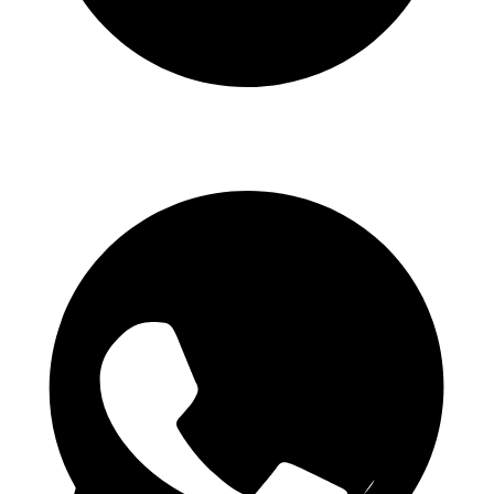
Κανάλι Telegram