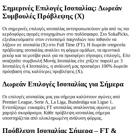
Σημερινές Επιλογές Ισοπαλίας: Δωρεάν
Συμβουλές Πρόβλεψης (X)
Οι σημερινές επιλογές ισοπαλίας αντιπροσωπεύουν μία από τις πιο
κερδοφόρες αγορές στοιχημάτων στο ποδόσφαιρο. Στο SokaPicks,
εξειδικευόμαστε στον εντοπισμό παιχνιδιών που πιθανόν να
λήξουν σε ισοπαλία (X) στο Full Time (FT). Η δωρεάν υπηρεσία
πρόβλεψης ισοπαλίας αναλύει τη φόρμα ομάδων, τα αμυντικά
ρεκόρ και τα μοτίβα γκολ για να προσφέρει σίγουρες επιλογές. Είτε
αναζητάτε συμβουλή Μονής Ισοπαλίας είτε χτίζετε παρολί με 3
Ισοπαλίες ή 4 Ισοπαλίες, η ανάλυσή μας προσφέρει 100% δωρεάν
πρόσβαση στις καλύτερες προβλέψεις (X).
Δωρεάν Επιλογές Ισοπαλίας για Σήμερα
Οι επιλογές ισοπαλίας μας για σήμερα καλύπτουν αγώνες από
Premier League, Serie A, La Liga, Bundesliga και Ligue 1.
Εντοπίζουμε ευκαιρίες FT ισοπαλίας αναλύοντας αγώνες με
χαμηλό σκοράρισμα. Κάθε πρόβλεψη ισοπαλίας σήμερα
υποστηρίζεται από ολοκληρωμένη ανάλυση φόρμας.
Πρόβλεψη Ισοπαλίας Σήμερα – FT &