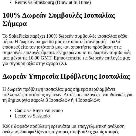
Reims vs Strasbourg (Draw at full time)
100% Δωρεάν Συμβουλές Ισοπαλίας
Σήμερα
Το SokaPicks παρέχει 100% δωρεάν συμβουλές ισοπαλίας κάθε
μέρα. Η δωρεάν υπηρεσία μας δεν απαιτεί συνδρομή – απλά
επισκεφθείτε τον ιστότοπό μας και αποκτήστε πρόσβαση στις
σημερινές επιλογές άμεσα. Ενημερώνουμε τις δωρεάν συμβουλές
μας μέχρι τις 10:00 GMT. Εμπιστευτείτε τις δωρεάν επιλογές μας
για σίγουρη αξία στην αγορά (X).
Δωρεάν Υπηρεσία Πρόβλεψης Ισοπαλίας
Η δωρεάν πρόβλεψη ισοπαλίας μας σήμερα περιλαμβάνει
πολλαπλές συστάσεις αγώνων. Αυτές οι επιλογές είναι ιδανικές για
τη δημιουργία παρολί 3 Ισοπαλιών ή 4 Ισοπαλιών:
Cadiz vs Rayo Vallecano
Lecce vs Sassuolo
Κάθε δωρεάν πρόβλεψη ερευνάται με επαγγελματική ανάλυση
αγώνων, διασφαλίζοντας σίγουρες συμβουλές χωρίς κρυφές