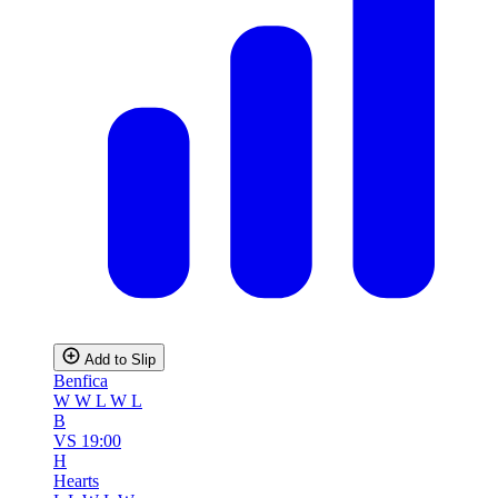
Add to Slip
Benfica
W
W
L
W
L
B
VS
19:00
H
Hearts