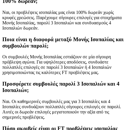
100% δωρεάν;
Ναι, οι προβλέψεις ισοπαλίας μας είναι 100% δωρεάν χωρίς
κρυφές χρεώσεις. Παρέχουμε σίγουρες επιλογές για στοιχήματα
Μονής Ισοπαλίας, παρολί 3 Ισοπαλιών και συνδυασμούς 4
Ισοπαλιών δωρεάν.
Ποια είναι η διαφορά μεταξύ Μονής Ισοπαλίας και
συμβουλών παρολί;
Οι συμβουλές Μονής Ισοπαλίας εστιάζουν σε μία σίγουρη
πρόβλεψη αγώνα. Για υψηλότερες αποδόσεις, συνδυάστε
πολλαπλές επιλογές σε παρολί 3 Ισοπαλιών ή 4 Ισοπαλιών
χρησιμοποιώντας τις καλύτερες FT προβλέψεις μας.
Προσφέρετε συμβουλές παρολί 3 Ισοπαλιών και 4
Ισοπαλιών;
Ναι. Οι καθημερινές συμβουλές μας για 3 Ισοπαλίες και 4
Ισοπαλίες συνδυάζουν πολλαπλές σίγουρες επιλογές σε παρολί.
Αυτές οι δωρεάν επιλογές μεγιστοποιούν την αξία από τις
σημερινές προβλέψεις.
Πόσο ακριβείς είναι οι FT προβλέψεις ισοπαλίας