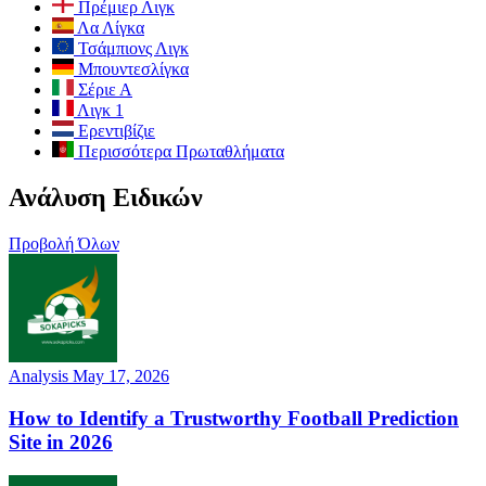
Πρέμιερ Λιγκ
Λα Λίγκα
Τσάμπιονς Λιγκ
Μπουντεσλίγκα
Σέριε Α
Λιγκ 1
Ερεντιβίζιε
Περισσότερα Πρωταθλήματα
Ανάλυση Ειδικών
Προβολή Όλων
Analysis
May 17, 2026
How to Identify a Trustworthy Football Prediction
Site in 2026