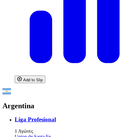
Add to Slip
Argentina
Liga Profesional
1 Αγώνες
Union de Santa Fe