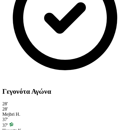
Γεγονότα Αγώνα
28'
28'
Mejbri H.
37'
37'