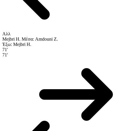
Αλλ
Mejbri H.
Μέσα: Amdouni Z.
Έξω: Mejbri H.
71'
71'