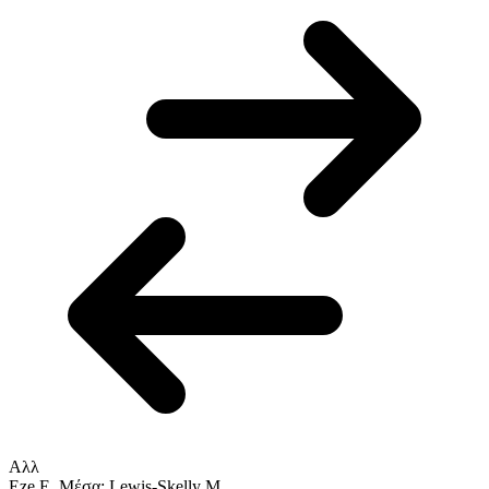
Αλλ
Eze E.
Μέσα: Lewis-Skelly M.