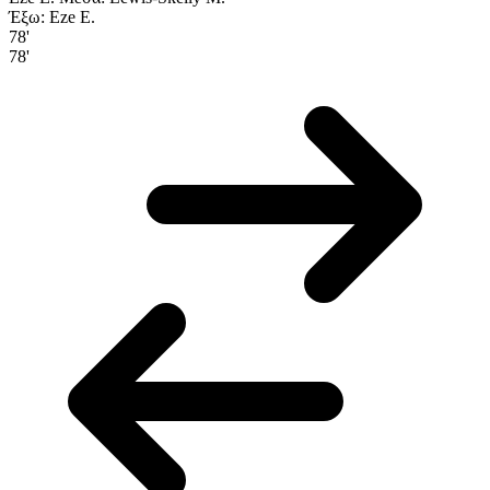
Έξω: Eze E.
78'
78'