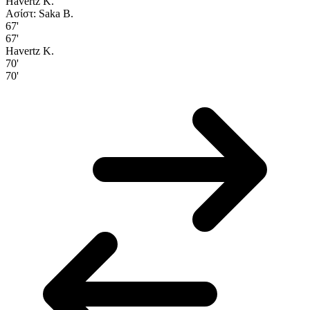
Havertz K.
Ασίστ: Saka B.
67'
67'
Havertz K.
70'
70'