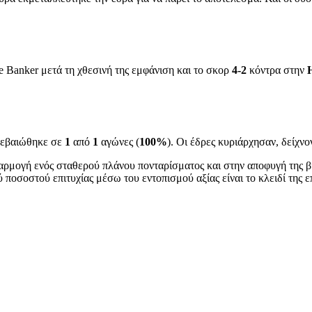
 Banker μετά τη χθεσινή της εμφάνιση και το σκορ
4-2
κόντρα στην
.
ιβεβαιώθηκε σε
1
από
1
αγώνες (
100%
). Οι έδρες κυριάρχησαν, δείχν
αρμογή ενός σταθερού πλάνου πονταρίσματος και στην αποφυγή της β
οσοστού επιτυχίας μέσω του εντοπισμού αξίας είναι το κλειδί της επ