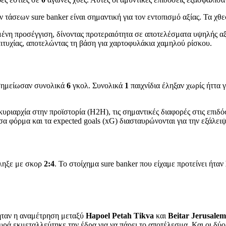
τάσεων sure banker είναι σημαντική για τον εντοπισμό αξίας. Τα χ
ένη προσέγγιση, δίνοντας προτεραιότητα σε αποτελέσματα υψηλής αξι
ιτυχίας, αποτελώντας τη βάση για χαρτοφυλάκια χαμηλού ρίσκου.
 σημείωσαν συνολικά
6
γκολ. Συνολικά
1
παιχνίδια έληξαν χωρίς ήττα 
 κυριαρχία στην προϊστορία (H2H), τις σημαντικές διαφορές στις επιδ
σα φόρμα και τα expected goals (xG) διασταυρώνονται για την εξάλειψ
ληξε με σκορ
2:4
. Το στοίχημα sure banker που είχαμε προτείνει ήταν
 ήταν η αναμέτρηση μεταξύ
Hapoel Petah Tikva
και
Beitar Jerusalem
λευρά εκμεταλλεύτηκε την έδρα για να πάρει το αποτέλεσμα. Και οι δ