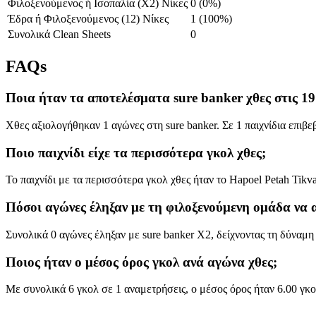
Φιλοξενούμενος ή Ισοπαλία (X2) Νίκες
0 (0%)
Έδρα ή Φιλοξενούμενος (12) Νίκες
1 (100%)
Συνολικά Clean Sheets
0
FAQs
Ποια ήταν τα αποτελέσματα sure banker χθες στις 1
Χθες αξιολογήθηκαν 1 αγώνες στη sure banker. Σε 1 παιχνίδια επιβ
Ποιο παιχνίδι είχε τα περισσότερα γκολ χθες;
Το παιχνίδι με τα περισσότερα γκολ χθες ήταν το Hapoel Petah Tikva
Πόσοι αγώνες έληξαν με τη φιλοξενούμενη ομάδα να 
Συνολικά 0 αγώνες έληξαν με sure banker X2, δείχνοντας τη δύναμ
Ποιος ήταν ο μέσος όρος γκολ ανά αγώνα χθες;
Με συνολικά 6 γκολ σε 1 αναμετρήσεις, ο μέσος όρος ήταν 6.00 γκολ