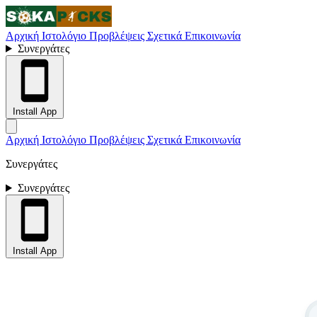
Αρχική
Ιστολόγιο
Προβλέψεις
Σχετικά
Επικοινωνία
Συνεργάτες
Install App
Αρχική
Ιστολόγιο
Προβλέψεις
Σχετικά
Επικοινωνία
Συνεργάτες
Συνεργάτες
Install App