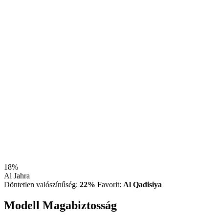
18%
Al Jahra
Döntetlen valószínűség:
22%
Favorit:
Al Qadisiya
Modell Magabiztosság