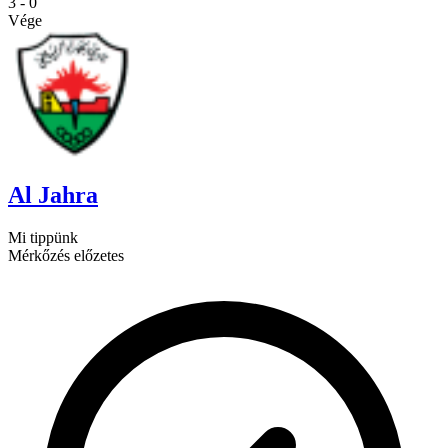
3
-
0
Vége
Al Jahra
Mi tippünk
Mérkőzés előzetes