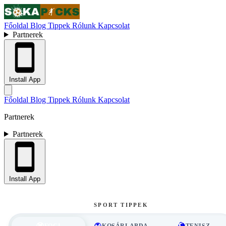
Főoldal
Blog
Tippek
Rólunk
Kapcsolat
Partnerek
Install App
Főoldal
Blog
Tippek
Rólunk
Kapcsolat
Partnerek
Partnerek
Install App
SPORT TIPPEK
FOCI
KOSÁRLABDA
TENISZ