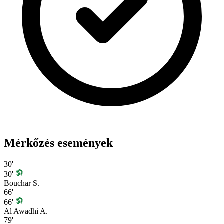
Mérkőzés események
30'
30'
Bouchar S.
66'
66'
Al Awadhi A.
79'