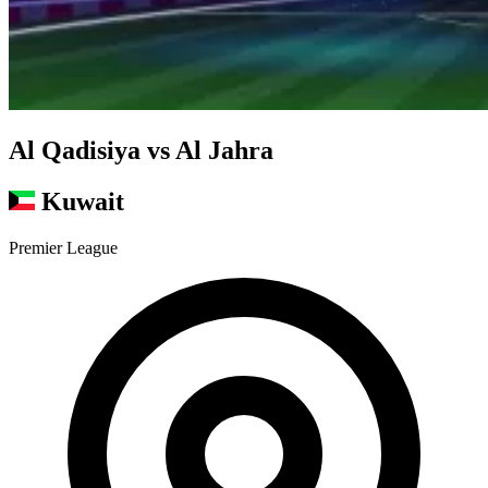
Al Qadisiya vs Al Jahra
Kuwait
Premier League