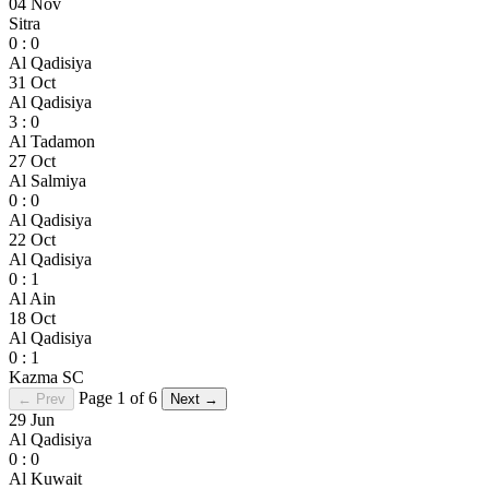
04 Nov
Sitra
0 : 0
Al Qadisiya
31 Oct
Al Qadisiya
3 : 0
Al Tadamon
27 Oct
Al Salmiya
0 : 0
Al Qadisiya
22 Oct
Al Qadisiya
0 : 1
Al Ain
18 Oct
Al Qadisiya
0 : 1
Kazma SC
Page
1
of 6
← Prev
Next →
29 Jun
Al Qadisiya
0 : 0
Al Kuwait