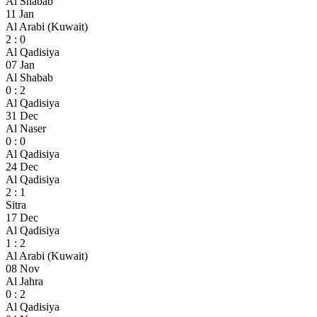
Al Shabab
11 Jan
Al Arabi (Kuwait)
2 : 0
Al Qadisiya
07 Jan
Al Shabab
0 : 2
Al Qadisiya
31 Dec
Al Naser
0 : 0
Al Qadisiya
24 Dec
Al Qadisiya
2 : 1
Sitra
17 Dec
Al Qadisiya
1 : 2
Al Arabi (Kuwait)
08 Nov
Al Jahra
0 : 2
Al Qadisiya