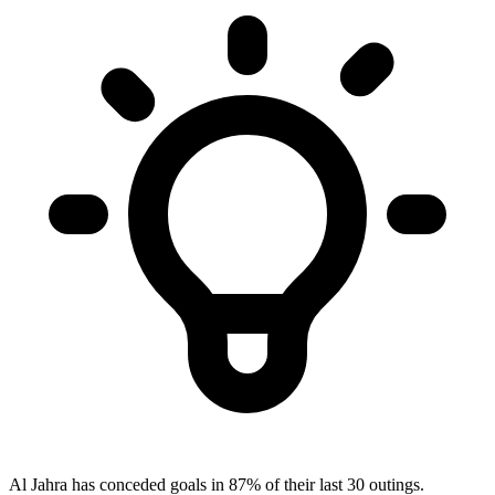
Al Jahra has conceded goals in 87% of their last 30 outings.