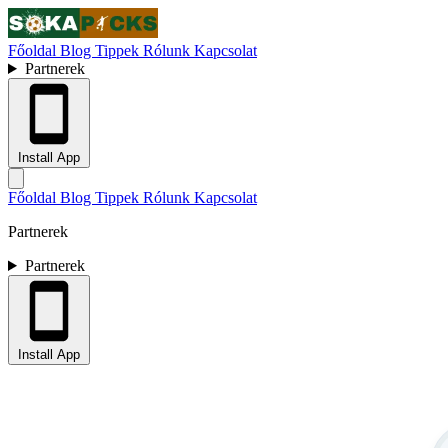
Főoldal
Blog
Tippek
Rólunk
Kapcsolat
Partnerek
Install App
Főoldal
Blog
Tippek
Rólunk
Kapcsolat
Partnerek
Partnerek
Install App