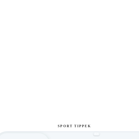
SPORT TIPPEK
ÚJ