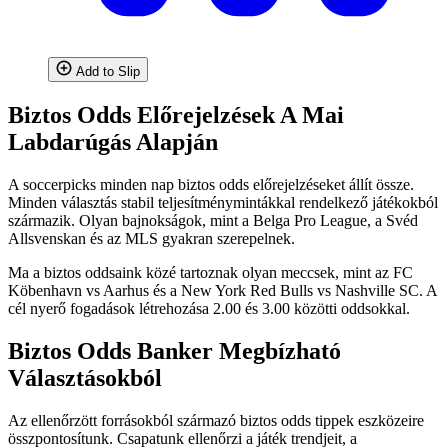
Add to Slip
Biztos Odds Előrejelzések A Mai
Labdarúgás Alapján
A soccerpicks minden nap biztos odds előrejelzéseket állít össze.
Minden választás stabil teljesítménymintákkal rendelkező játékokból
származik. Olyan bajnokságok, mint a Belga Pro League, a Svéd
Allsvenskan és az MLS gyakran szerepelnek.
Ma a biztos oddsaink közé tartoznak olyan meccsek, mint az FC
Köbenhavn vs Aarhus és a New York Red Bulls vs Nashville SC. A
cél nyerő fogadások létrehozása 2.00 és 3.00 közötti oddsokkal.
Biztos Odds Banker Megbízható
Választásokból
Az ellenőrzött forrásokból származó biztos odds tippek eszközeire
összpontosítunk. Csapatunk ellenőrzi a játék trendjeit, a