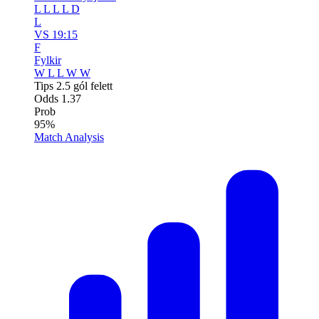
L
L
L
L
D
L
VS
19:15
F
Fylkir
W
L
L
W
W
Tips
2.5 gól felett
Odds
1.37
Prob
95%
Match Analysis