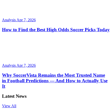
Analysis
Apr 7, 2026
How to Find the Best High Odds Soccer Picks Today
Analysis
Apr 7, 2026
Why SoccerVista Remains the Most Trusted Name
in Football Predictions — And How to Actually Use
It
Latest News
View All