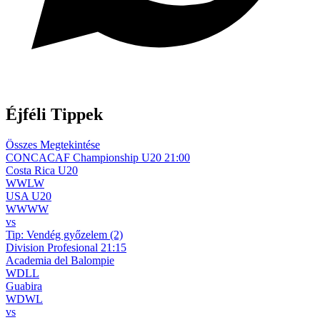
WhatsApp csatorna
Éjféli Tippek
Összes Megtekintése
CONCACAF Championship U20
21:00
Costa Rica U20
W
W
L
W
USA U20
W
W
W
W
vs
Tip:
Vendég győzelem (2)
Division Profesional
21:15
Academia del Balompie
W
D
L
L
Guabira
W
D
W
L
vs