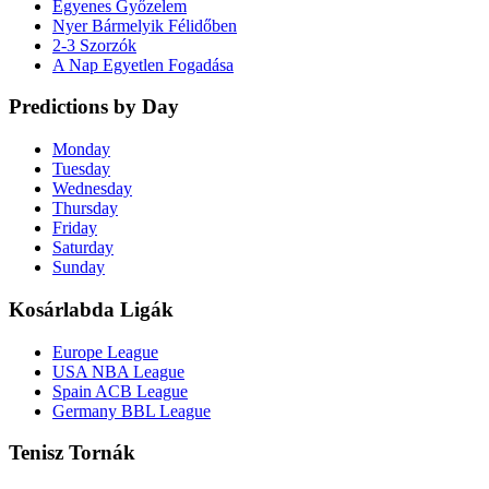
Egyenes Győzelem
Nyer Bármelyik Félidőben
2-3 Szorzók
A Nap Egyetlen Fogadása
Predictions by Day
Monday
Tuesday
Wednesday
Thursday
Friday
Saturday
Sunday
Kosárlabda Ligák
Europe League
USA NBA League
Spain ACB League
Germany BBL League
Tenisz Tornák