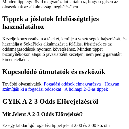
Minden tipp egy rövid magyarázatot tartalmaz, hogy segítsen az
olvasóknak az alkalmasság megítélésében.
Tippek a jóslatok felelősségteljes
használatához
Kezelje konzervatívan a téteket, kerülje a veszteségek hajszolását, és
használja a SokaPicks alkalmazást a felállási frissítések és az
oddsmagasodások nyomon követéséhez. Minden tippet
bizonyítékokon alapuló javaslatként kezeljen, nem pedig garantált
kimenetelként.
Kapcsolódó útmutatók és eszközök
További olvasnivalók:
Fogadási oddsok elmagyarázva
·
Hogyan
számítják ki a fogadási oddsokat
·
A holnapi 2–3-as tippek
GYIK A 2-3 Odds Előrejelzésről
Mit Jelent A 2-3 Odds Előrejelzés?
Ez egy labdarúgó fogadási tippet jelent 2.00 és 3.00 közötti