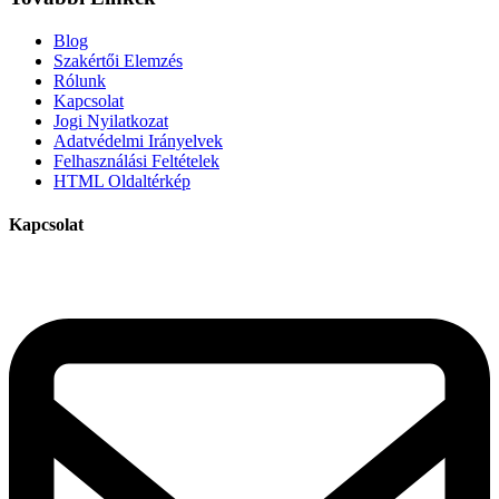
Blog
Szakértői Elemzés
Rólunk
Kapcsolat
Jogi Nyilatkozat
Adatvédelmi Irányelvek
Felhasználási Feltételek
HTML Oldaltérkép
Kapcsolat