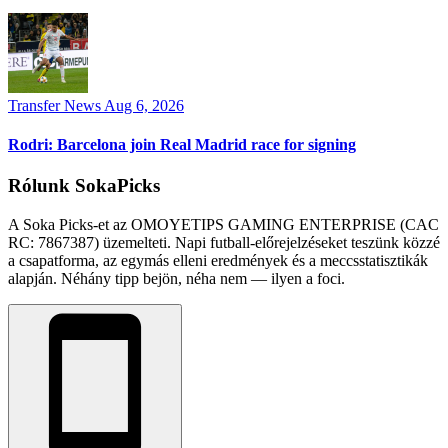
Transfer News
Aug 6, 2026
Rodri: Barcelona join Real Madrid race for signing
Rólunk SokaPicks
A Soka Picks-et az OMOYETIPS GAMING ENTERPRISE (CAC
RC: 7867387) üzemelteti. Napi futball-előrejelzéseket teszünk közzé
a csapatforma, az egymás elleni eredmények és a meccsstatisztikák
alapján. Néhány tipp bejön, néha nem — ilyen a foci.