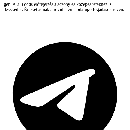
Igen. A 2-3 odds előrejelzés alacsony és közepes tétekhez is
illeszkedik. Értéket adnak a rövid távú labdarúgó fogadások révén.
Csatlakozz közösségünkhöz