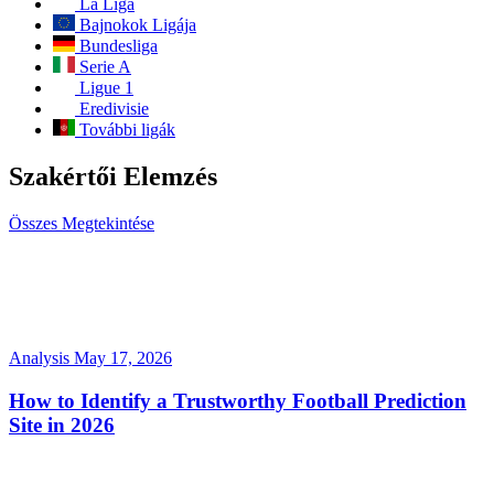
La Liga
Bajnokok Ligája
Bundesliga
Serie A
Ligue 1
Eredivisie
További ligák
Szakértői Elemzés
Összes Megtekintése
Analysis
May 17, 2026
How to Identify a Trustworthy Football Prediction
Site in 2026