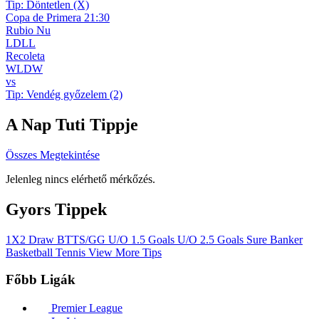
Tip:
Döntetlen (X)
Copa de Primera
21:30
Rubio Nu
L
D
L
L
Recoleta
W
L
D
W
vs
Tip:
Vendég győzelem (2)
A Nap Tuti Tippje
Összes Megtekintése
Jelenleg nincs elérhető mérkőzés.
Gyors Tippek
1X2
Draw
BTTS/GG
U/O 1.5 Goals
U/O 2.5 Goals
Sure Banker
Basketball
Tennis
View More Tips
Főbb Ligák
Premier League