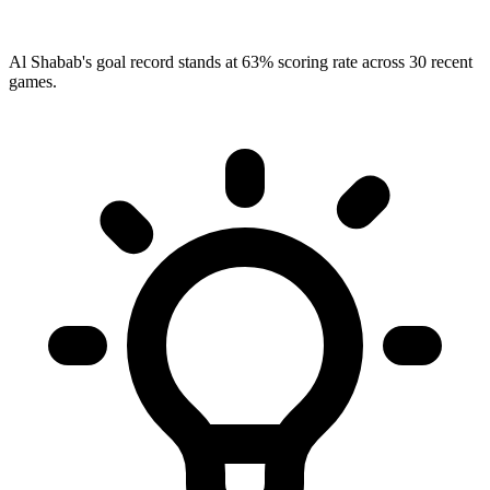
Al Shabab's goal record stands at 63% scoring rate across 30 recent
games.