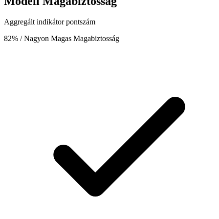
Modell Magabiztosság
Aggregált indikátor pontszám
82%
/ Nagyon Magas Magabiztosság