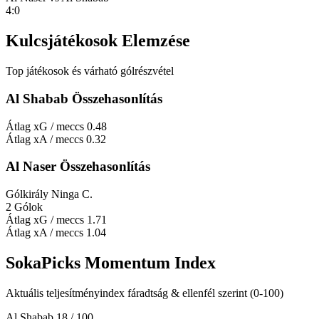
4:0
Kulcsjátékosok Elemzése
Top játékosok és várható gólrészvétel
Al Shabab Összehasonlítás
Átlag xG / meccs
0.48
Átlag xA / meccs
0.32
Al Naser Összehasonlítás
Gólkirály
Ninga C.
2 Gólok
Átlag xG / meccs
1.71
Átlag xA / meccs
1.04
SokaPicks Momentum Index
Aktuális teljesítményindex fáradtság & ellenfél szerint (0-100)
Al Shabab
18 / 100