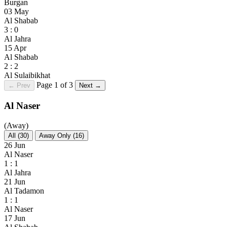
Burgan
03 May
Al Shabab
3 : 0
Al Jahra
15 Apr
Al Shabab
2 : 2
Al Sulaibikhat
Page
1
of 3
← Prev
Next →
Al Naser
(Away)
All (30)
Away Only (16)
26 Jun
Al Naser
1 : 1
Al Jahra
21 Jun
Al Tadamon
1 : 1
Al Naser
17 Jun