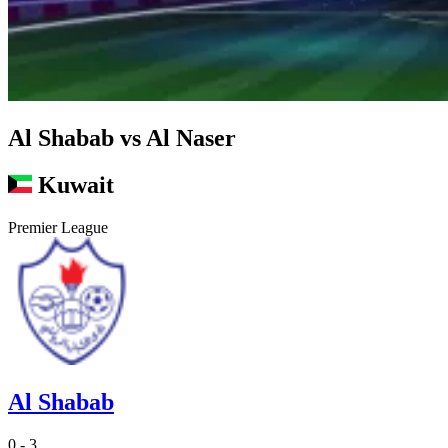
Al Shabab vs Al Naser
Kuwait
Premier League
Al Shabab
0
-
3