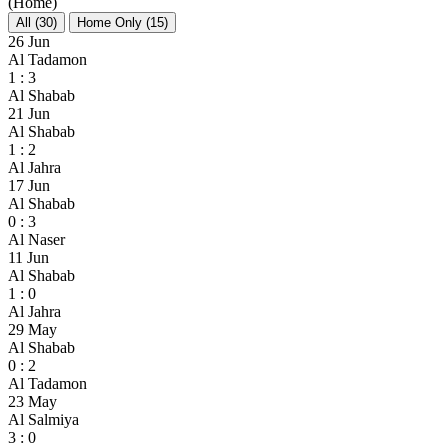
(Home)
All (30)
Home Only (15)
26 Jun
Al Tadamon
1 : 3
Al Shabab
21 Jun
Al Shabab
1 : 2
Al Jahra
17 Jun
Al Shabab
0 : 3
Al Naser
11 Jun
Al Shabab
1 : 0
Al Jahra
29 May
Al Shabab
0 : 2
Al Tadamon
23 May
Al Salmiya
3 : 0