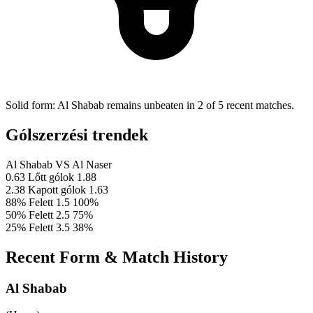
Solid form: Al Shabab remains unbeaten in 2 of 5 recent matches.
Gólszerzési trendek
Al Shabab
VS
Al Naser
0.63
Lőtt gólok
1.88
2.38
Kapott gólok
1.63
88%
Felett 1.5
100%
50%
Felett 2.5
75%
25%
Felett 3.5
38%
Recent Form & Match History
Al Shabab