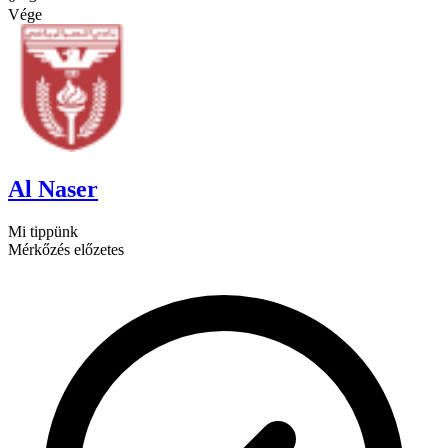
Vége
Al Naser
Mi tippünk
Mérkőzés előzetes