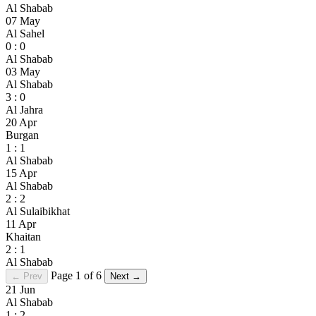
Al Shabab
07 May
Al Sahel
0 : 0
Al Shabab
03 May
Al Shabab
3 : 0
Al Jahra
20 Apr
Burgan
1 : 1
Al Shabab
15 Apr
Al Shabab
2 : 2
Al Sulaibikhat
11 Apr
Khaitan
2 : 1
Al Shabab
Page
1
of 6
← Prev
Next →
21 Jun
Al Shabab
1 : 2