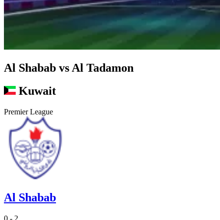
Al Shabab vs Al Tadamon
Kuwait
Premier League
Al Shabab
0
-
2