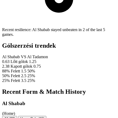
Recent resilience: Al Shabab stayed unbeaten in 2 of the last 5
games.
Gólszerzési trendek
Al Shabab
VS
Al Tadamon
0.63
Lőtt gólok
1.25
2.38
Kapott gólok
0.75
88%
Felett 1.5
50%
50%
Felett 2.5
25%
25%
Felett 3.5
25%
Recent Form & Match History
Al Shabab
(Home)