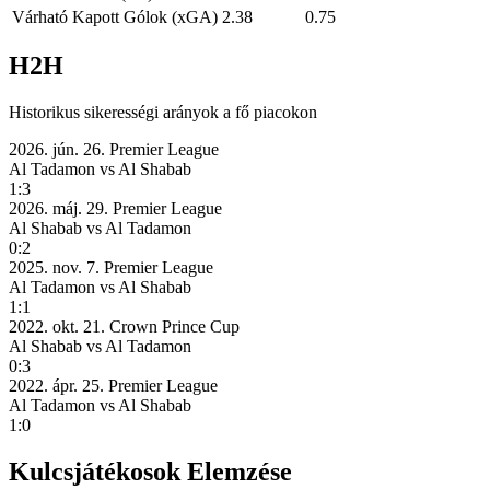
Várható Kapott Gólok (xGA)
2.38
0.75
H2H
Historikus sikerességi arányok a fő piacokon
2026. jún. 26.
Premier League
Al Tadamon
vs
Al Shabab
1:3
2026. máj. 29.
Premier League
Al Shabab
vs
Al Tadamon
0:2
2025. nov. 7.
Premier League
Al Tadamon
vs
Al Shabab
1:1
2022. okt. 21.
Crown Prince Cup
Al Shabab
vs
Al Tadamon
0:3
2022. ápr. 25.
Premier League
Al Tadamon
vs
Al Shabab
1:0
Kulcsjátékosok Elemzése