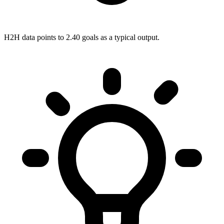
H2H data points to 2.40 goals as a typical output.