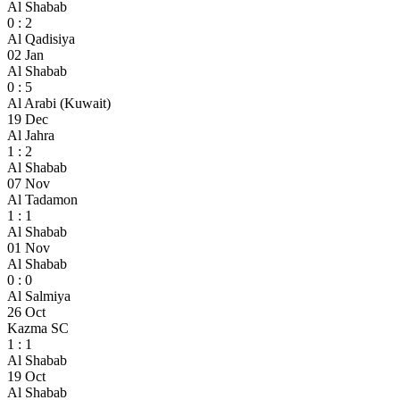
Al Shabab
0 : 2
Al Qadisiya
02 Jan
Al Shabab
0 : 5
Al Arabi (Kuwait)
19 Dec
Al Jahra
1 : 2
Al Shabab
07 Nov
Al Tadamon
1 : 1
Al Shabab
01 Nov
Al Shabab
0 : 0
Al Salmiya
26 Oct
Kazma SC
1 : 1
Al Shabab
19 Oct
Al Shabab