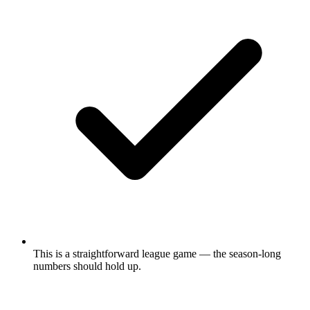
This is a straightforward league game — the season-long
numbers should hold up.