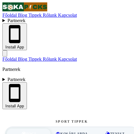
Főoldal
Blog
Tippek
Rólunk
Kapcsolat
Partnerek
Install App
Főoldal
Blog
Tippek
Rólunk
Kapcsolat
Partnerek
Partnerek
Install App
SPORT TIPPEK
FOCI
KOSÁRLABDA
TENISZ