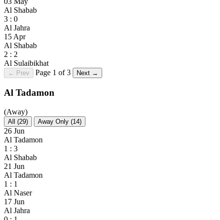
03 May
Al Shabab
3 : 0
Al Jahra
15 Apr
Al Shabab
2 : 2
Al Sulaibikhat
Page
1
of 3
← Prev
Next →
Al Tadamon
(Away)
All (29)
Away Only (14)
26 Jun
Al Tadamon
1 : 3
Al Shabab
21 Jun
Al Tadamon
1 : 1
Al Naser
17 Jun
Al Jahra
0 : 1