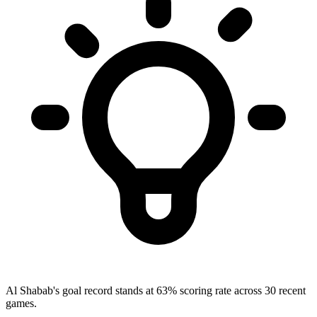
Al Shabab's goal record stands at 63% scoring rate across 30 recent
games.