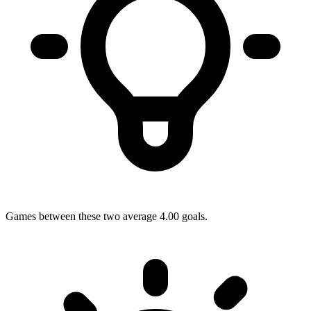
Games between these two average 4.00 goals.