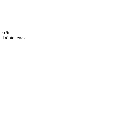
6%
Döntetlenek