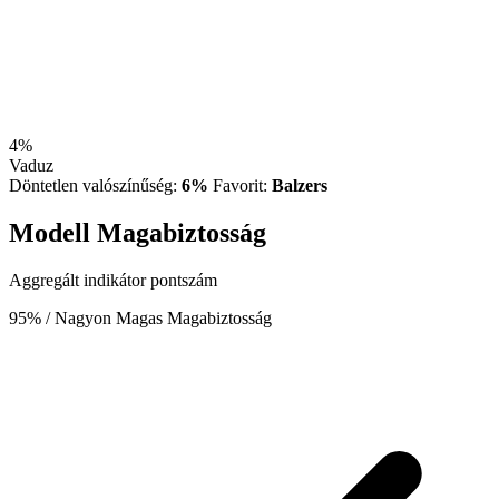
4%
Vaduz
Döntetlen valószínűség:
6%
Favorit:
Balzers
Modell Magabiztosság
Aggregált indikátor pontszám
95%
/ Nagyon Magas Magabiztosság