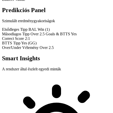
Predikciós Panel
Szimulált eredménygyakoriságok
Elsődleges Tipp
BAL Win (1)
Másodlagos Tipp
Over 2.5 Goals & BTTS Yes
Correct Score
2:1
BTTS Tipp
Yes (GG)
Over/Under Vélemény
Over 2.5
Smart Insights
A rendszer által észlelt egyedi minták