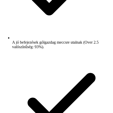
A jó befejezések gólgazdag meccsre utalnak (Over 2.5
valószínűség: 93%).