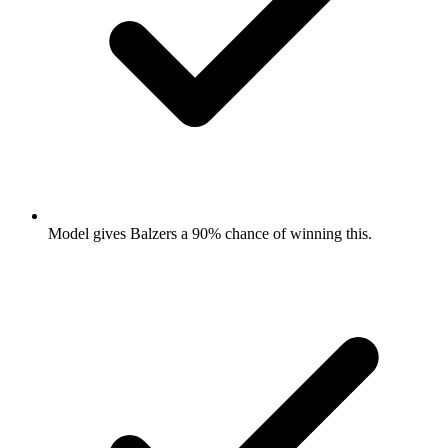
Model gives Balzers a 90% chance of winning this.