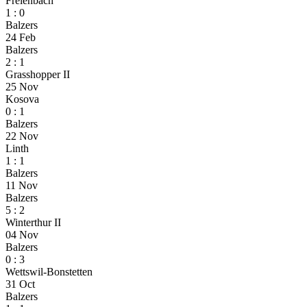
Freienbach
1 : 0
Balzers
24 Feb
Balzers
2 : 1
Grasshopper II
25 Nov
Kosova
0 : 1
Balzers
22 Nov
Linth
1 : 1
Balzers
11 Nov
Balzers
5 : 2
Winterthur II
04 Nov
Balzers
0 : 3
Wettswil-Bonstetten
31 Oct
Balzers