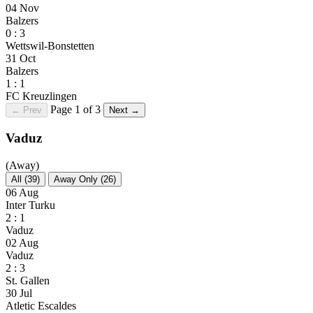
04 Nov
Balzers
0 : 3
Wettswil-Bonstetten
31 Oct
Balzers
1 : 1
FC Kreuzlingen
Page
1
of 3
← Prev
Next →
Vaduz
(Away)
All (39)
Away Only (26)
06 Aug
Inter Turku
2 : 1
Vaduz
02 Aug
Vaduz
2 : 3
St. Gallen
30 Jul
Atletic Escaldes