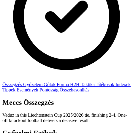
Összegzés
Győzelem
Gólok
Forma
H2H
Taktika
Játékosok
Indexek
Tippek
Események
Pontosság
Összehasonlítás
Meccs Összegzés
Vaduz in this Liechtenstein Cup 2025/2026 tie, finishing 2-4. One-
off knockout football delivers a decisive result.