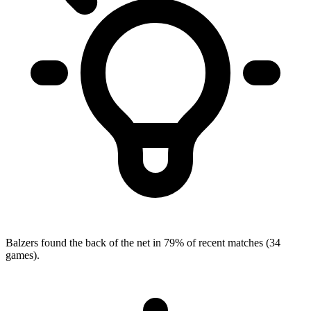
Balzers found the back of the net in 79% of recent matches (34
games).