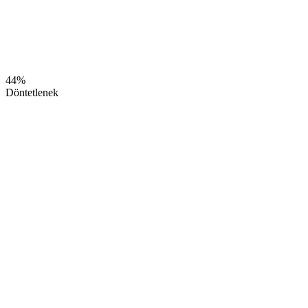
44%
Döntetlenek