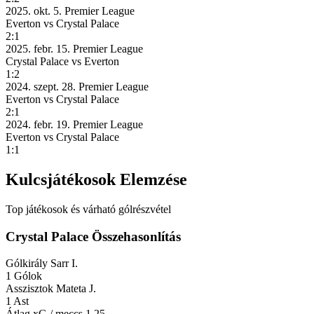
2025. okt. 5.
Premier League
Everton
vs
Crystal Palace
2:1
2025. febr. 15.
Premier League
Crystal Palace
vs
Everton
1:2
2024. szept. 28.
Premier League
Everton
vs
Crystal Palace
2:1
2024. febr. 19.
Premier League
Everton
vs
Crystal Palace
1:1
Kulcsjátékosok Elemzése
Top játékosok és várható gólrészvétel
Crystal Palace Összehasonlítás
Gólkirály
Sarr I.
1 Gólok
Asszisztok
Mateta J.
1 Ast
Átlag xG / meccs
1.25