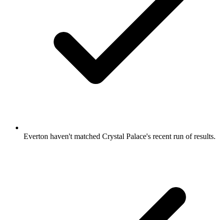
Everton haven't matched Crystal Palace's recent run of results.