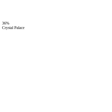
36%
Crystal Palace