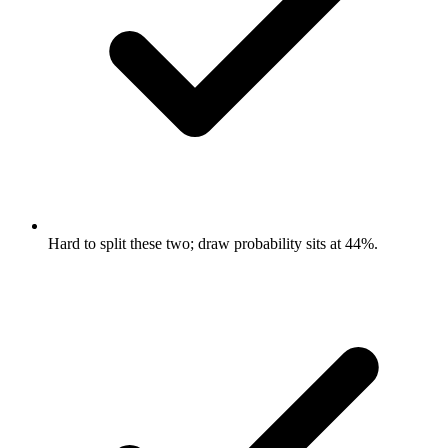
Hard to split these two; draw probability sits at 44%.