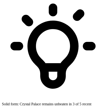
Solid form: Crystal Palace remains unbeaten in 3 of 5 recent