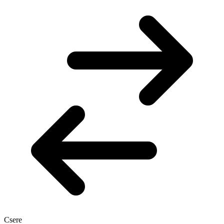
Csere