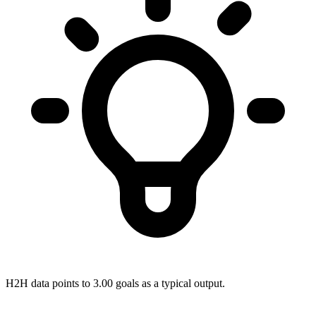
H2H data points to 3.00 goals as a typical output.