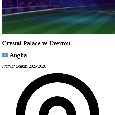
Crystal Palace vs Everton
Anglia
Premier League 2025/2026