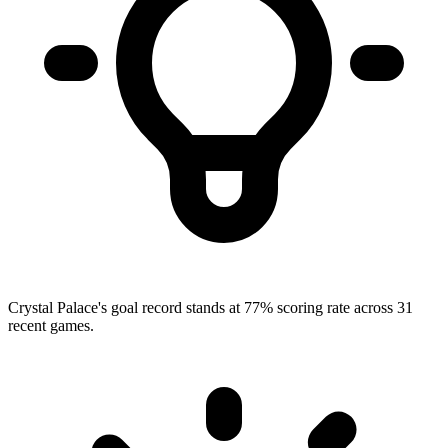
Crystal Palace's goal record stands at 77% scoring rate across 31
recent games.