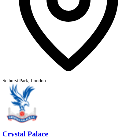
Selhurst Park, London
Crystal Palace