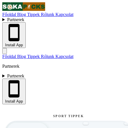
Főoldal
Blog
Tippek
Rólunk
Kapcsolat
Partnerek
Install App
Főoldal
Blog
Tippek
Rólunk
Kapcsolat
Partnerek
Partnerek
Install App
SPORT TIPPEK
ÚJ
Ú