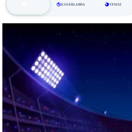
FOCI
KOSÁRLABDA
TENISZ