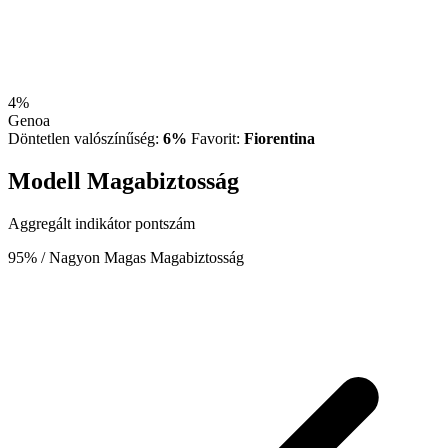
4%
Genoa
Döntetlen valószínűség:
6%
Favorit:
Fiorentina
Modell Magabiztosság
Aggregált indikátor pontszám
95%
/ Nagyon Magas Magabiztosság