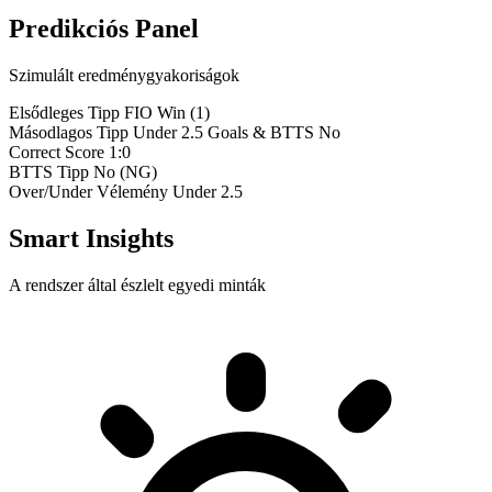
Predikciós Panel
Szimulált eredménygyakoriságok
Elsődleges Tipp
FIO Win (1)
Másodlagos Tipp
Under 2.5 Goals & BTTS No
Correct Score
1:0
BTTS Tipp
No (NG)
Over/Under Vélemény
Under 2.5
Smart Insights
A rendszer által észlelt egyedi minták