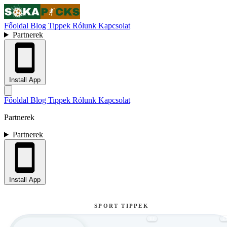
Főoldal
Blog
Tippek
Rólunk
Kapcsolat
Partnerek
Install App
Főoldal
Blog
Tippek
Rólunk
Kapcsolat
Partnerek
Partnerek
Install App
SPORT TIPPEK
ÚJ
Ú