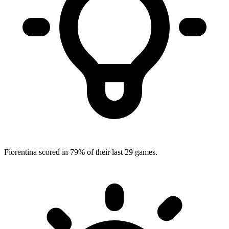
Fiorentina scored in 79% of their last 29 games.