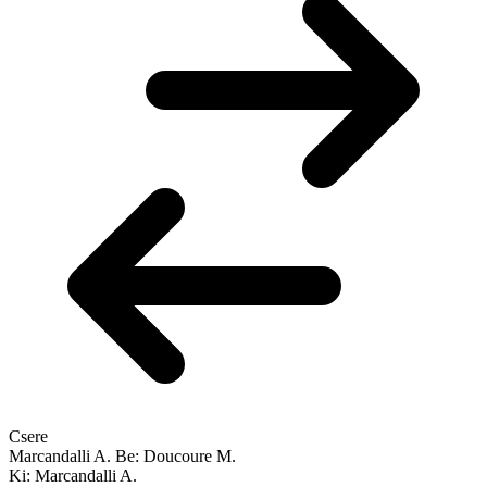
Csere
Marcandalli A.
Be: Doucoure M.
Ki: Marcandalli A.