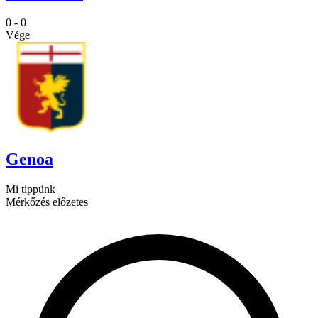
0
-
0
Vége
Genoa
Mi tippünk
Mérkőzés előzetes