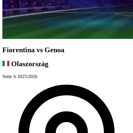
Fiorentina vs Genoa
Olaszország
Serie A 2025/2026