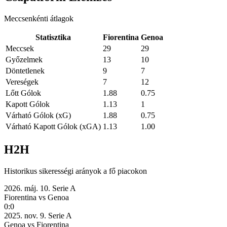
Meccsenkénti átlagok
Statisztika
Fiorentina
Genoa
Meccsek
29
29
Győzelmek
13
10
Döntetlenek
9
7
Vereségek
7
12
Lőtt Gólok
1.88
0.75
Kapott Gólok
1.13
1
Várható Gólok (xG)
1.88
0.75
Várható Kapott Gólok (xGA)
1.13
1.00
H2H
Historikus sikerességi arányok a fő piacokon
2026. máj. 10.
Serie A
Fiorentina
vs
Genoa
0:0
2025. nov. 9.
Serie A
Genoa
vs
Fiorentina