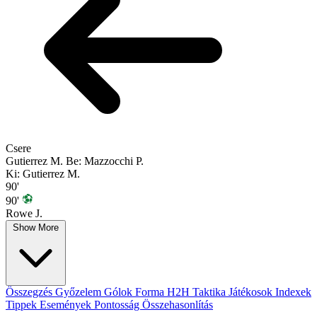
Csere
Gutierrez M.
Be: Mazzocchi P.
Ki: Gutierrez M.
90'
90'
Rowe J.
Show More
Összegzés
Győzelem
Gólok
Forma
H2H
Taktika
Játékosok
Indexek
Tippek
Események
Pontosság
Összehasonlítás