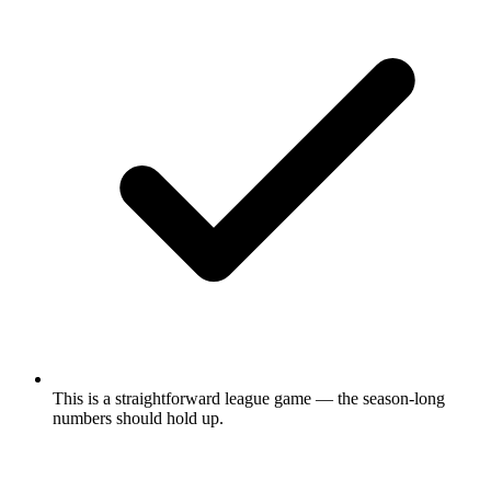
This is a straightforward league game — the season-long
numbers should hold up.