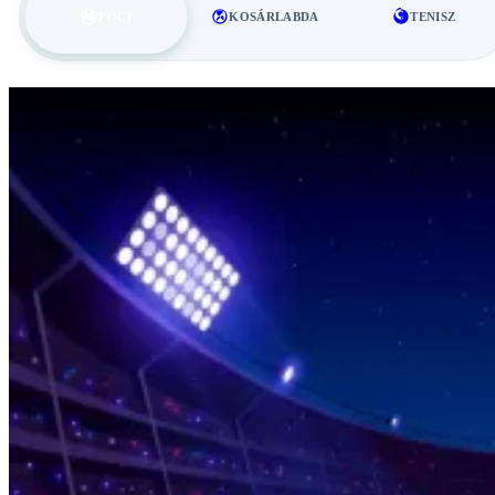
FOCI
KOSÁRLABDA
TENISZ