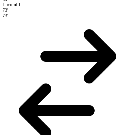
Lucumi J.
73'
73'