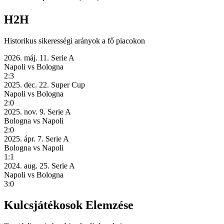
H2H
Historikus sikerességi arányok a fő piacokon
2026. máj. 11.
Serie A
Napoli
vs
Bologna
2:3
2025. dec. 22.
Super Cup
Napoli
vs
Bologna
2:0
2025. nov. 9.
Serie A
Bologna
vs
Napoli
2:0
2025. ápr. 7.
Serie A
Bologna
vs
Napoli
1:1
2024. aug. 25.
Serie A
Napoli
vs
Bologna
3:0
Kulcsjátékosok Elemzése