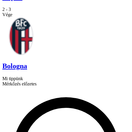
2
-
3
Vége
Bologna
Mi tippünk
Mérkőzés előzetes