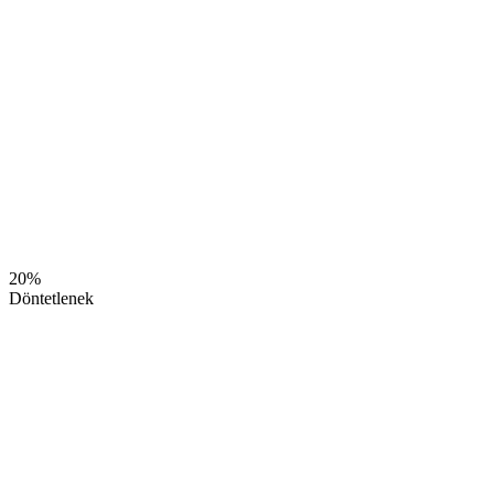
20%
Döntetlenek