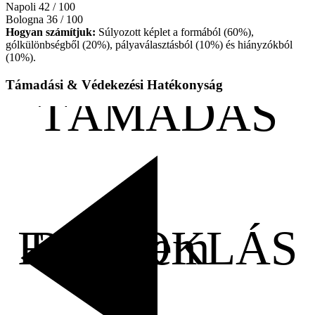
Napoli
42 / 100
Bologna
36 / 100
Hogyan számítjuk:
Súlyozott képlet a formából (60%),
gólkülönbségből (20%), pályaválasztásból (10%) és hiányzókból
(10%).
Támadási & Védekezési Hatékonyság
TÁMADÁS
Fegyelem
BIRTOKLÁS