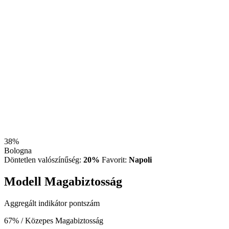
38%
Bologna
Döntetlen valószínűség:
20%
Favorit:
Napoli
Modell Magabiztosság
Aggregált indikátor pontszám
67%
/ Közepes Magabiztosság