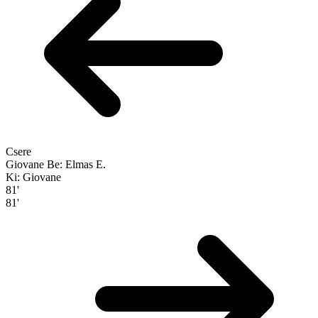
Csere
Giovane
Be: Elmas E.
Ki: Giovane
81'
81'