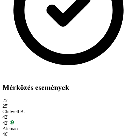
Mérkőzés események
25'
25'
Chilwell B.
42'
42'
Alemao
46'