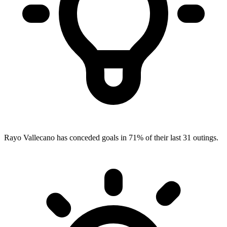
Rayo Vallecano has conceded goals in 71% of their last 31 outings.