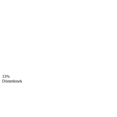
33%
Döntetlenek