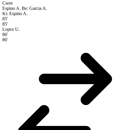
Csere
Espino A.
Be: Garcia A.
Ki: Espino A.
85'
85'
Lopez U.
86'
86'