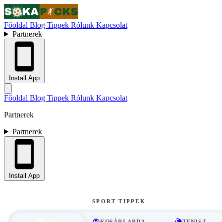
Főoldal
Blog
Tippek
Rólunk
Kapcsolat
Partnerek
Install App
Főoldal
Blog
Tippek
Rólunk
Kapcsolat
Partnerek
Partnerek
Install App
SPORT TIPPEK
FOCI
KOSÁRLABDA
TENISZ