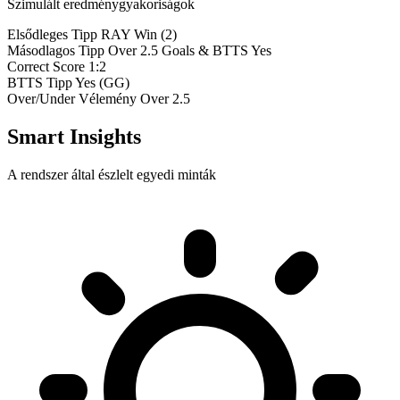
Szimulált eredménygyakoriságok
Elsődleges Tipp
RAY Win (2)
Másodlagos Tipp
Over 2.5 Goals & BTTS Yes
Correct Score
1:2
BTTS Tipp
Yes (GG)
Over/Under Vélemény
Over 2.5
Smart Insights
A rendszer által észlelt egyedi minták