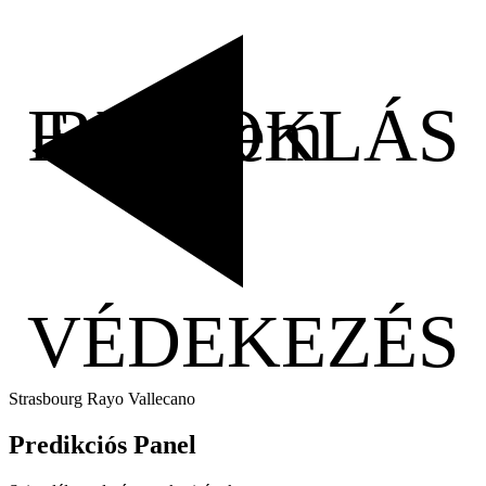
Fegyelem
BIRTOKLÁS
VÉDEKEZÉS
Strasbourg
Rayo Vallecano
Predikciós Panel