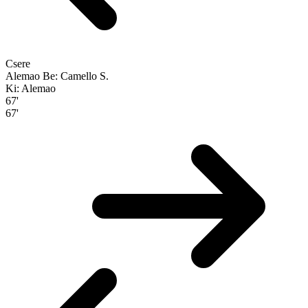
Csere
Alemao
Be: Camello S.
Ki: Alemao
67'
67'