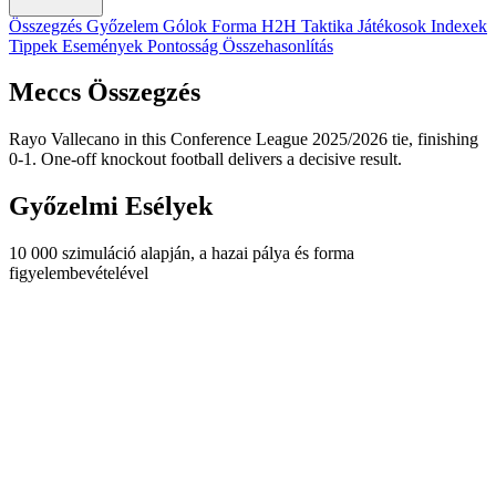
Összegzés
Győzelem
Gólok
Forma
H2H
Taktika
Játékosok
Indexek
Tippek
Események
Pontosság
Összehasonlítás
Meccs Összegzés
Rayo Vallecano in this Conference League 2025/2026 tie, finishing
0-1. One-off knockout football delivers a decisive result.
Győzelmi Esélyek
10 000 szimuláció alapján, a hazai pálya és forma
figyelembevételével