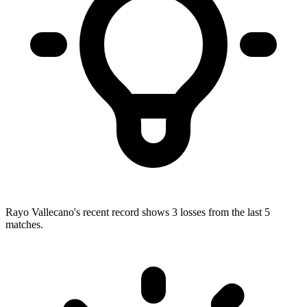
Rayo Vallecano's recent record shows 3 losses from the last 5
matches.