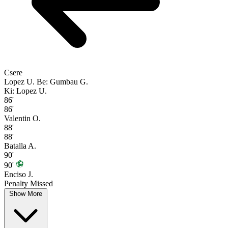
Csere
Lopez U.
Be: Gumbau G.
Ki: Lopez U.
86'
86'
Valentin O.
88'
88'
Batalla A.
90'
90'
Enciso J.
Penalty Missed
Show More