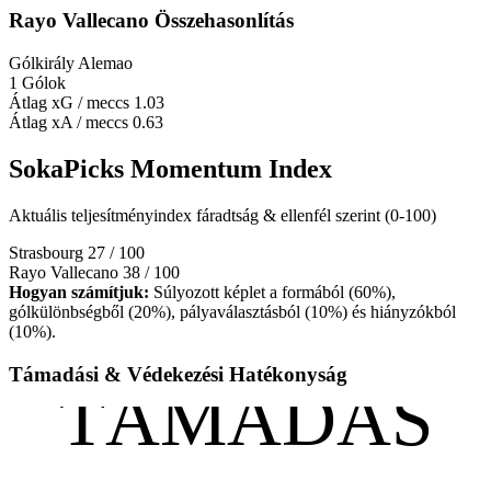
Rayo Vallecano Összehasonlítás
Gólkirály
Alemao
1 Gólok
Átlag xG / meccs
1.03
Átlag xA / meccs
0.63
SokaPicks Momentum Index
Aktuális teljesítményindex fáradtság & ellenfél szerint (0-100)
Strasbourg
27 / 100
Rayo Vallecano
38 / 100
Hogyan számítjuk:
Súlyozott képlet a formából (60%),
gólkülönbségből (20%), pályaválasztásból (10%) és hiányzókból
(10%).
Támadási & Védekezési Hatékonyság
TÁMADÁS