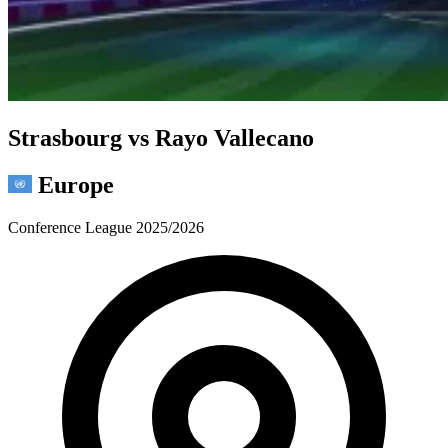
Strasbourg vs Rayo Vallecano
Europe
Conference League 2025/2026