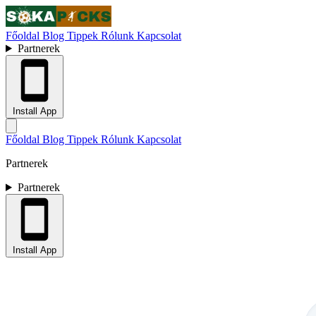
Főoldal
Blog
Tippek
Rólunk
Kapcsolat
Partnerek
Install App
Főoldal
Blog
Tippek
Rólunk
Kapcsolat
Partnerek
Partnerek
Install App