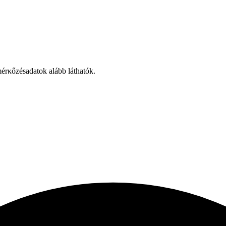
 mérκőzésadatok alább láthatók.