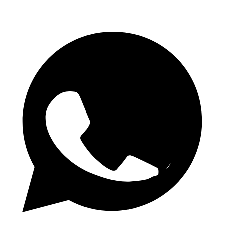
Telegram csatorna