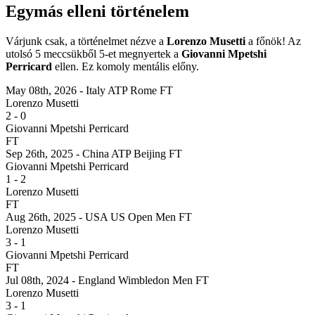
Egymás elleni történelem
Várjunk csak, a történelmet nézve a
Lorenzo Musetti
a főnök! Az
utolsó 5 meccsükből 5-et megnyertek a
Giovanni Mpetshi
Perricard
ellen. Ez komoly mentális előny.
May 08th, 2026 - Italy ATP Rome
FT
Lorenzo Musetti
2 - 0
Giovanni Mpetshi Perricard
FT
Sep 26th, 2025 - China ATP Beijing
FT
Giovanni Mpetshi Perricard
1 - 2
Lorenzo Musetti
FT
Aug 26th, 2025 - USA US Open Men
FT
Lorenzo Musetti
3 - 1
Giovanni Mpetshi Perricard
FT
Jul 08th, 2024 - England Wimbledon Men
FT
Lorenzo Musetti
3 - 1