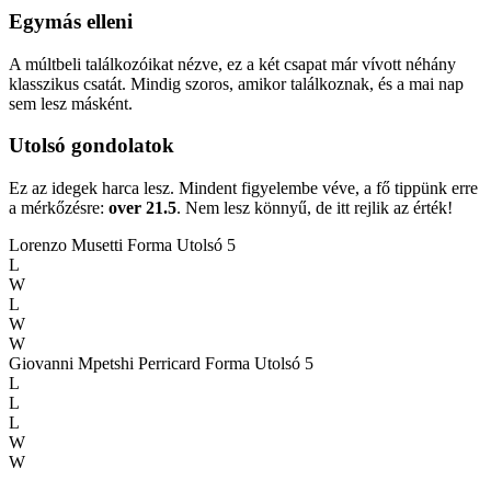
Egymás elleni
A múltbeli találkozóikat nézve, ez a két csapat már vívott néhány
klasszikus csatát. Mindig szoros, amikor találkoznak, és a mai nap
sem lesz másként.
Utolsó gondolatok
Ez az idegek harca lesz. Mindent figyelembe véve, a fő tippünk erre
a mérkőzésre:
over 21.5
. Nem lesz könnyű, de itt rejlik az érték!
Lorenzo Musetti Forma
Utolsó 5
L
W
L
W
W
Giovanni Mpetshi Perricard Forma
Utolsó 5
L
L
L
W
W