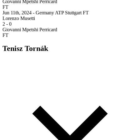
Giovanni Mpetshi Perricard
FT
Jun 11th, 2024 - Germany ATP Stuttgart
FT
Lorenzo Musetti
2 - 0
Giovanni Mpetshi Perricard
FT
Tenisz Tornák