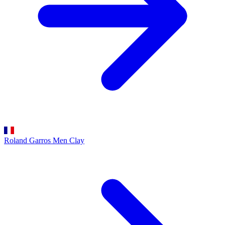
Roland Garros Men
Clay