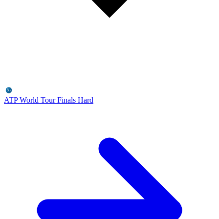
ATP World Tour Finals
Hard