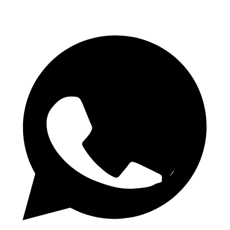
Napi 1.50 Odds