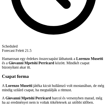
Scheduled
Forecast
Felett 21.5
Hamarosan egy érdekes összecsapást láthatunk a
Lorenzo Musetti
és a
Giovanni Mpetshi Perricard
között. Mindkét csapat
bizonyítani akar itt.
Csapat forma
A
Lorenzo Musetti
játéka kicsit hullámzó volt mostanában, de még
mindig szilárd csapat, ha megtalálják a ritmust.
A
Giovanni Mpetshi Perricard
harcol és versenyben marad, még
ha az eredményei nem is voltak tökéletesek az utóbbi időben.