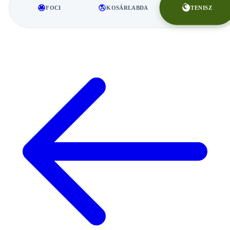
TENISZ
FOCI
KOSÁRLABDA