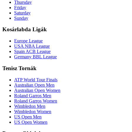
Thursday
Friday
Saturday
Sunday
Kosárlabda Ligák
Europe League
USA NBA League
Spain ACB League
Germany BBL League
Tenisz Tornák
ATP World Tour Finals
Australian Open Men
Australian Open Women
Roland Garros Men
Roland Garros Women
Wimbledon Men
Wimbledon Women
US Open Men
US Open Women