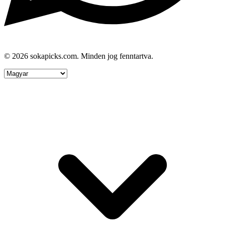
© 2026 sokapicks.com. Minden jog fenntartva.