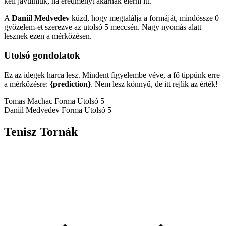
kell javulniuk, ha eredményt akarnak elérni itt.
A
Daniil Medvedev
küzd, hogy megtalálja a formáját, mindössze 0
győzelem-et szerezve az utolsó 5 meccsén. Nagy nyomás alatt
lesznek ezen a mérkőzésen.
Utolsó gondolatok
Ez az idegek harca lesz. Mindent figyelembe véve, a fő tippünk erre
a mérkőzésre:
{prediction}
. Nem lesz könnyű, de itt rejlik az érték!
Tomas Machac Forma
Utolsó 5
Daniil Medvedev Forma
Utolsó 5
Tenisz Tornák