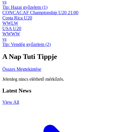
vs
Tip:
Hazai győzelem (1)
CONCACAF Championship U20
21:00
Costa Rica U20
W
W
L
W
USA U20
W
W
W
W
vs
Tip:
Vendég győzelem (2)
A Nap Tuti Tippje
Összes Megtekintése
Jelenleg nincs elérhető mérkőzés.
Latest News
View All