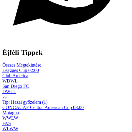
WhatsApp csatorna
Éjféli Tippek
Összes Megtekintése
Leagues Cup
02:00
Club America
W
D
W
L
San Diego FC
D
W
L
L
vs
Tip:
Hazai győzelem (1)
CONCACAF Central American Cup
03:00
Motagua
W
W
L
W
FAS
W
L
W
W