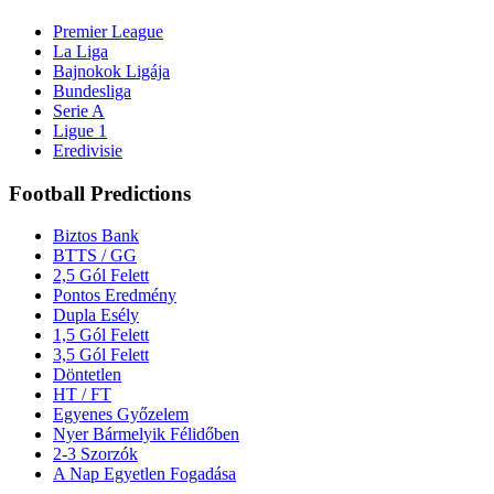
Premier League
La Liga
Bajnokok Ligája
Bundesliga
Serie A
Ligue 1
Eredivisie
Football Predictions
Biztos Bank
BTTS / GG
2,5 Gól Felett
Pontos Eredmény
Dupla Esély
1,5 Gól Felett
3,5 Gól Felett
Döntetlen
HT / FT
Egyenes Győzelem
Nyer Bármelyik Félidőben
2-3 Szorzók
A Nap Egyetlen Fogadása