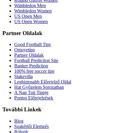
Roland Garros Women
Wimbledon Men
Wimbledon Women
US Open Men
US Open Women
Partner Oldalak
Good Football Tips
Omoyetips
Partner Oldalak
Football Prediction Site
Banker Prediction
100% free soccer tips
Stakevilla
Legbiztosabb Előrejelző Oldal
Hat Győzelem Sorozatban
A Nap Tuti Tippje
Pontos Előrejelzések
További Linkek
Blog
Szakértői Elemzés
Rólunk