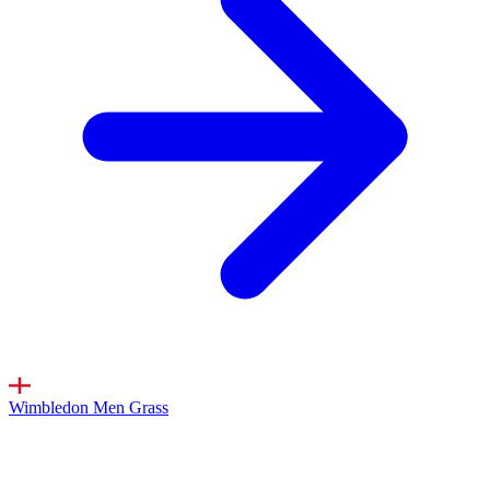
Wimbledon Men
Grass