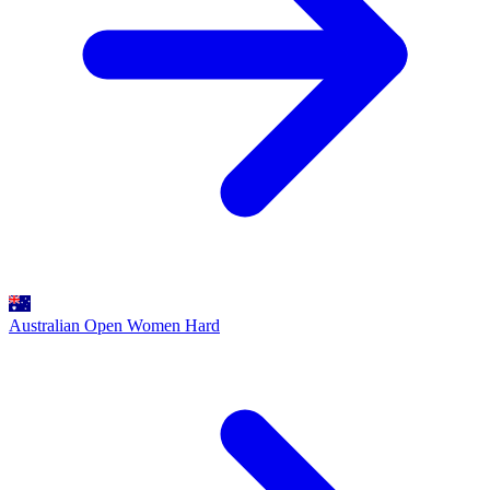
Australian Open Women
Hard