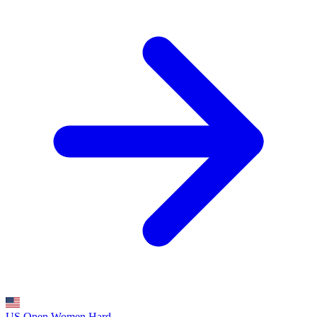
US Open Women
Hard