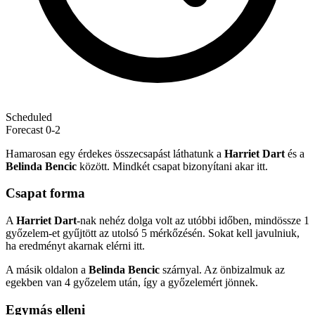
Scheduled
Forecast
0-2
Hamarosan egy érdekes összecsapást láthatunk a
Harriet Dart
és a
Belinda Bencic
között. Mindkét csapat bizonyítani akar itt.
Csapat forma
A
Harriet Dart
-nak nehéz dolga volt az utóbbi időben, mindössze 1
győzelem-et gyűjtött az utolsó 5 mérkőzésén. Sokat kell javulniuk,
ha eredményt akarnak elérni itt.
A másik oldalon a
Belinda Bencic
szárnyal. Az önbizalmuk az
egekben van 4 győzelem után, így a győzelemért jönnek.
Egymás elleni