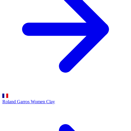
Roland Garros Women
Clay