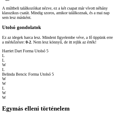
A múltbeli találkozóikat nézve, ez a két csapat már vívott néhány
klasszikus csatát. Mindig szoros, amikor találkoznak, és a mai nap
sem lesz másként.
Utolsó gondolatok
Ez az idegek harca lesz. Mindent figyelembe véve, a fő tippünk erre
a mérkőzésre:
0-2
. Nem lesz könnyű, de itt rejlik az érték!
Harriet Dart Forma
Utolsó 5
L
L
W
L
Belinda Bencic Forma
Utolsó 5
W
W
L
W
W
Egymás elleni történelem