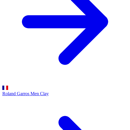
Roland Garros Men
Clay