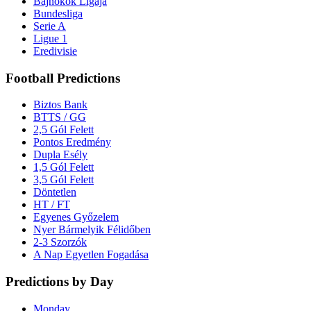
Bajnokok Ligája
Bundesliga
Serie A
Ligue 1
Eredivisie
Football Predictions
Biztos Bank
BTTS / GG
2,5 Gól Felett
Pontos Eredmény
Dupla Esély
1,5 Gól Felett
3,5 Gól Felett
Döntetlen
HT / FT
Egyenes Győzelem
Nyer Bármelyik Félidőben
2-3 Szorzók
A Nap Egyetlen Fogadása
Predictions by Day
Monday