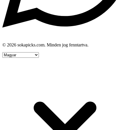
© 2026 sokapicks.com. Minden jog fenntartva.