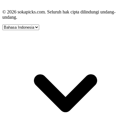
© 2026 sokapicks.com. Seluruh hak cipta dilindungi undang-
undang.