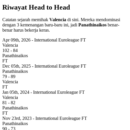
Riwayat Head to Head
Catatan sejarah memihak
Valencia
di sini. Mereka mendominasi
dengan 3 kemenangan baru-baru ini, jadi
Panathinaikos
benar-
benar harus bekerja keras.
Apr 09th, 2026 - International Euroleague
FT
Valencia
102 - 84
Panathinaikos
FT
Dec 05th, 2025 - International Euroleague
FT
Panathinaikos
79 - 89
Valencia
FT
Jan 05th, 2024 - International Euroleague
FT
Valencia
81 - 82
Panathinaikos
FT
Nov 23rd, 2023 - International Euroleague
FT
Panathinaikos
90 - 73