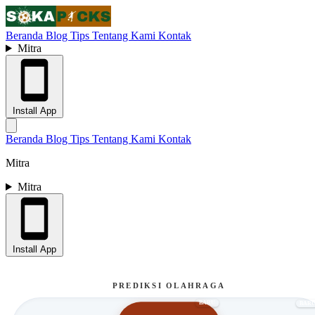
Beranda
Blog
Tips
Tentang Kami
Kontak
Mitra
Install App
Beranda
Blog
Tips
Tentang Kami
Kontak
Mitra
Mitra
Install App
PREDIKSI OLAHRAGA
BARU
BAR