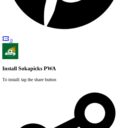
0
Install Sokapicks
PWA
To install: tap the share button