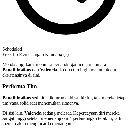
Scheduled
Free Tip
Kemenangan Kandang (1)
Mendatang, kami memiliki pertandingan menarik antara
Panathinaikos
dan
Valencia
. Kedua tim ingin menunjukkan
eksistensinya di sini.
Performa Tim
Panathinaikos
sedikit naik turun akhir-akhir ini, tapi mereka tetap
tim yang solid saat menemukan ritmenya.
Di sisi lain,
Valencia
sedang melesat. Kepercayaan diri mereka
sangat tinggi setelah memenangkan 4 pertandingan terakhir, jadi
mereka akan mengincar kemenangan.