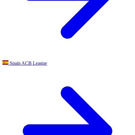
Spain ACB League