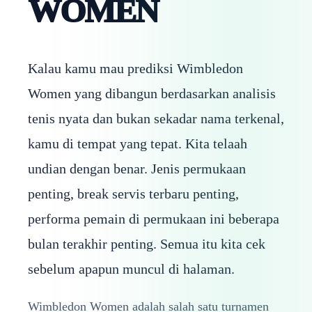
WOMEN
Kalau kamu mau prediksi Wimbledon
Women yang dibangun berdasarkan analisis
tenis nyata dan bukan sekadar nama terkenal,
kamu di tempat yang tepat. Kita telaah
undian dengan benar. Jenis permukaan
penting, break servis terbaru penting,
performa pemain di permukaan ini beberapa
bulan terakhir penting. Semua itu kita cek
sebelum apapun muncul di halaman.
Wimbledon Women adalah salah satu turnamen