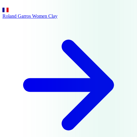
Roland Garros Women
Clay