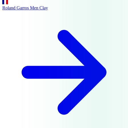
Roland Garros Men
Clay