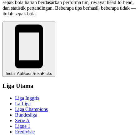
sepak bola harian berdasarkan performa tim, riwayat head-to-head,
dan statistik pertandingan. Beberapa tips berhasil, beberapa tidak —
itulah sepak bola.
Instal Aplikasi SokaPicks
Liga Utama
Liga Inggris
La Liga
Liga Champions
Bundesliga
Serie A
Ligue 1
Eredivisie