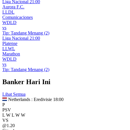
Liga Nacional
21:00
Aurora F.C.
L
L
D
L
Comunicaciones
W
D
L
D
vs
Tip:
Tandang Menang (2)
Liga Nacional
21:00
Platense
L
L
W
L
Marathon
W
D
L
D
vs
Tip:
Tandang Menang (2)
Banker Hari Ini
Lihat Semua
Netherlands : Eredivisie
18:00
P
PSV
L
W
L
W
W
VS
@1.20