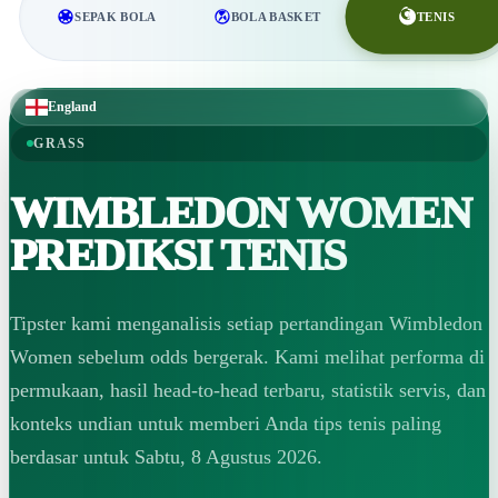
TENIS
SEPAK BOLA
BOLA BASKET
England
GRASS
WIMBLEDON WOMEN
PREDIKSI TENIS
Tipster kami menganalisis setiap pertandingan Wimbledon
Women sebelum odds bergerak. Kami melihat performa di
permukaan, hasil head-to-head terbaru, statistik servis, dan
konteks undian untuk memberi Anda tips tenis paling
berdasar untuk Sabtu, 8 Agustus 2026.