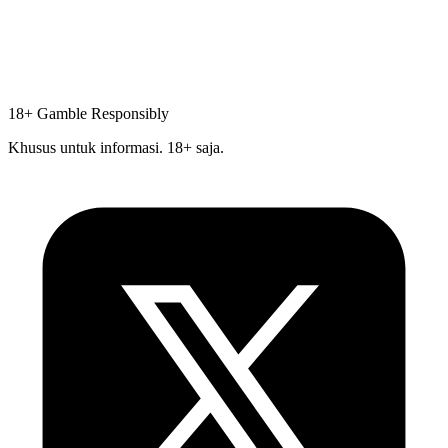
18+
Gamble Responsibly
Khusus untuk informasi. 18+ saja.