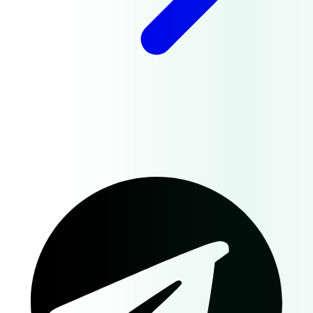
Bergabunglah dengan Komunitas Kami