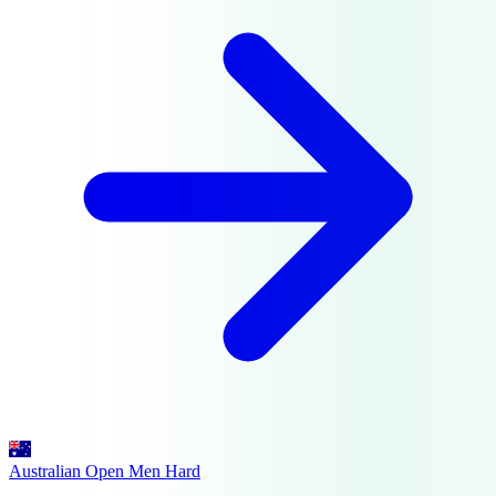
Australian Open Men
Hard