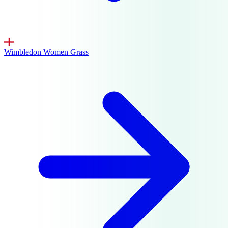
Wimbledon Women
Grass