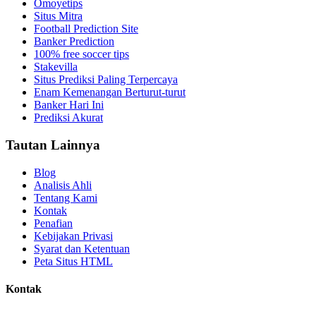
Omoyetips
Situs Mitra
Football Prediction Site
Banker Prediction
100% free soccer tips
Stakevilla
Situs Prediksi Paling Terpercaya
Enam Kemenangan Berturut-turut
Banker Hari Ini
Prediksi Akurat
Tautan Lainnya
Blog
Analisis Ahli
Tentang Kami
Kontak
Penafian
Kebijakan Privasi
Syarat dan Ketentuan
Peta Situs HTML
Kontak