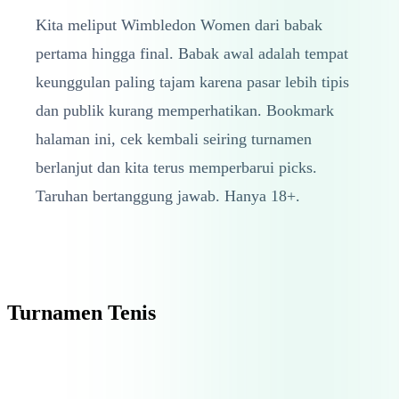
Kita meliput Wimbledon Women dari babak
pertama hingga final. Babak awal adalah tempat
keunggulan paling tajam karena pasar lebih tipis
dan publik kurang memperhatikan. Bookmark
halaman ini, cek kembali seiring turnamen
berlanjut dan kita terus memperbarui picks.
Taruhan bertanggung jawab. Hanya 18+.
Turnamen Tenis