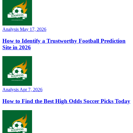
Analysis
May 17, 2026
How to Identify a Trustworthy Football Prediction
Site in 2026
Analysis
Apr 7, 2026
How to Find the Best High Odds Soccer Picks Today