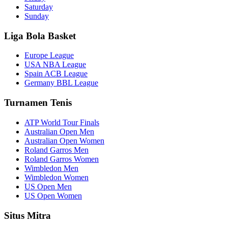
Saturday
Sunday
Liga Bola Basket
Europe League
USA NBA League
Spain ACB League
Germany BBL League
Turnamen Tenis
ATP World Tour Finals
Australian Open Men
Australian Open Women
Roland Garros Men
Roland Garros Women
Wimbledon Men
Wimbledon Women
US Open Men
US Open Women
Situs Mitra