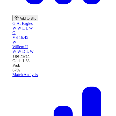
Add to Slip
G.A. Eagles
W
W
L
L
W
G
VS
16:45
W
Willem II
W
W
D
L
W
Tips
hweh
Odds
1.38
Prob
67%
Match Analysis