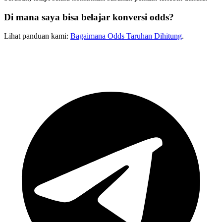
Di mana saya bisa belajar konversi odds?
Lihat panduan kami:
Bagaimana Odds Taruhan Dihitung
.
Bergabunglah dengan Komunitas Kami