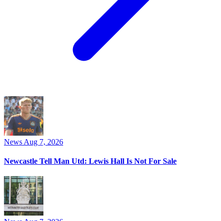
News
Aug 7, 2026
Newcastle Tell Man Utd: Lewis Hall Is Not For Sale