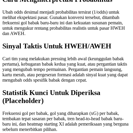
Ubah odds desimal menjadi probabilitas tersirat (1/odds) untuk
melihat ekspektasi pasar. Gunakan konversi tersebut, ditambah
frekuensi gol babak baru-baru ini dan kekuatan susunan pemain,
untuk mengukur rentang probabilitas realistis untuk pasar HWEH
dan AWEH.
Sinyal Taktis Untuk HWEH/AWEH
Cari tim yang melakukan pressing lebih awal (keunggulan babak
pertama), kebugaran babak kedua yang kuat, atau pergantian taktis
yang mengubah tempo permainan. Pergantian pemain langsung,
kartu merah, atau pergeseran formasi adalah sinyal kuat yang dapat
mengubah odds spesifik babak dengan cepat.
Statistik Kunci Untuk Diperiksa
(Placeholder)
Frekuensi gol per babak, gol yang diharapkan (xG) per babak,
tembakan tepat sasaran per babak, tren head-to-head babak baru-
baru ini, dan heatmap starting XI adalah pemeriksaan yang berguna
sebelum menerbitkan pilihan.