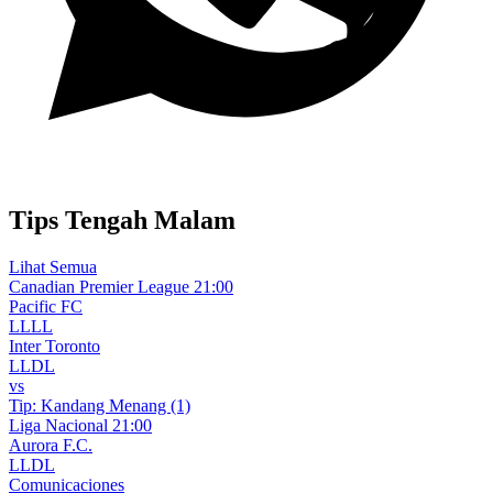
Saluran WhatsApp
Tips Tengah Malam
Lihat Semua
Canadian Premier League
21:00
Pacific FC
L
L
L
L
Inter Toronto
L
L
D
L
vs
Tip:
Kandang Menang (1)
Liga Nacional
21:00
Aurora F.C.
L
L
D
L
Comunicaciones