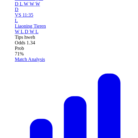
D
L
W
W
W
D
VS
11:35
L
Liaoning Tieren
W
L
D
W
L
Tips
hweh
Odds
1.34
Prob
71%
Match Analysis