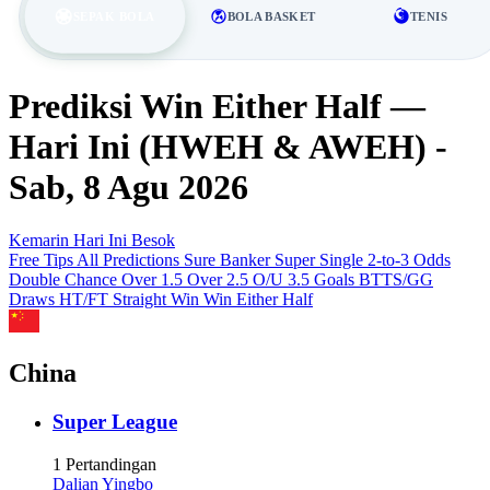
SEPAK BOLA
BOLA BASKET
TENIS
Prediksi Win Either Half —
Hari Ini (HWEH & AWEH)
-
Sab, 8 Agu 2026
Kemarin
Hari Ini
Besok
Free Tips
All Predictions
Sure Banker
Super Single
2-to-3 Odds
Double Chance
Over 1.5
Over 2.5
O/U 3.5 Goals
BTTS/GG
Draws
HT/FT
Straight Win
Win Either Half
China
Super League
1 Pertandingan
Dalian Yingbo