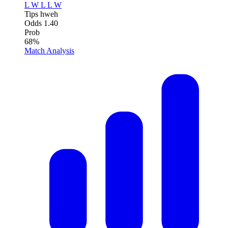
L
W
L
L
W
Tips
hweh
Odds
1.40
Prob
68%
Match Analysis