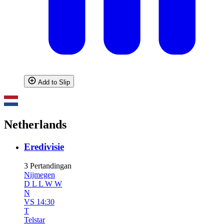
Add to Slip
Netherlands
Eredivisie
3 Pertandingan
Nijmegen
D
L
L
W
W
N
VS
14:30
T
Telstar