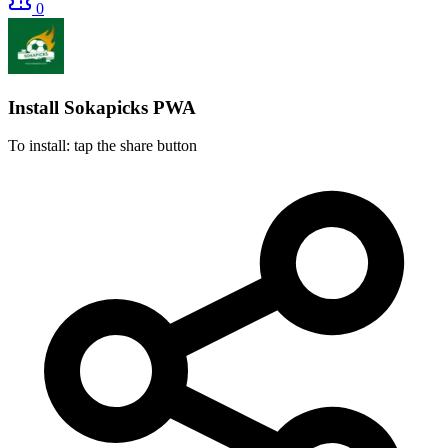
0
Install Sokapicks
PWA
To install: tap the share button