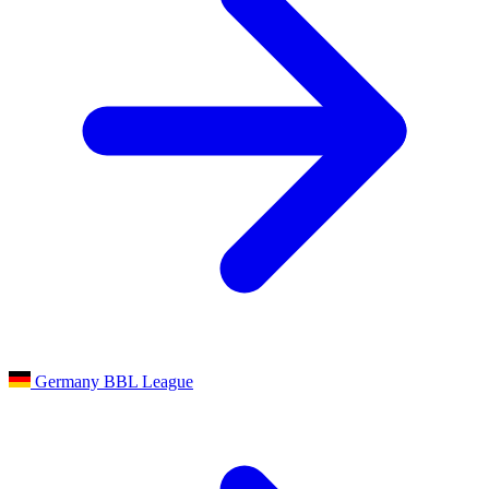
Germany BBL League