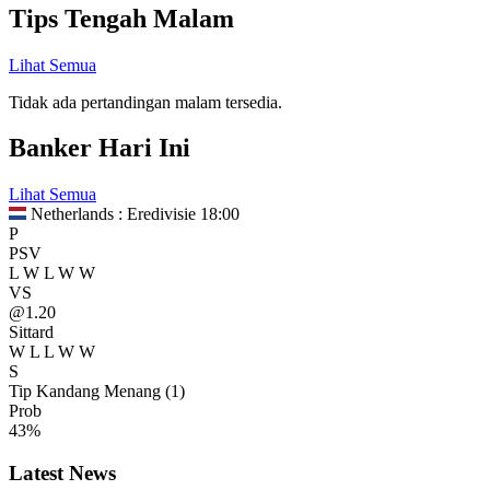
Tips Tengah Malam
Lihat Semua
Tidak ada pertandingan malam tersedia.
Banker Hari Ini
Lihat Semua
Netherlands : Eredivisie
18:00
P
PSV
L
W
L
W
W
VS
@1.20
Sittard
W
L
L
W
W
S
Tip
Kandang Menang (1)
Prob
43%
Latest News