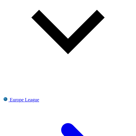
Europe League