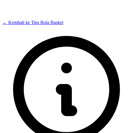
← Kembali ke Tips Bola Basket