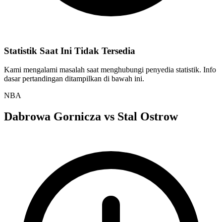
Statistik Saat Ini Tidak Tersedia
Kami mengalami masalah saat menghubungi penyedia statistik. Info
dasar pertandingan ditampilkan di bawah ini.
NBA
Dabrowa Gornicza
vs
Stal Ostrow