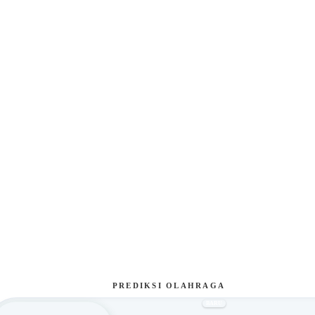
PREDIKSI OLAHRAGA
BARU