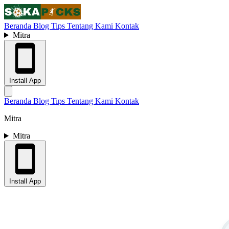
Beranda
Blog
Tips
Tentang Kami
Kontak
Mitra
Install App
Beranda
Blog
Tips
Tentang Kami
Kontak
Mitra
Mitra
Install App