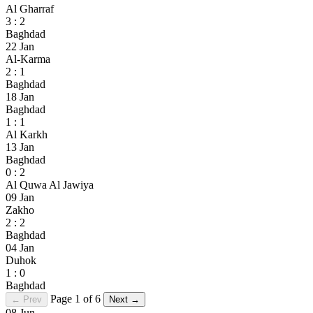
Al Gharraf
3 : 2
Baghdad
22 Jan
Al-Karma
2 : 1
Baghdad
18 Jan
Baghdad
1 : 1
Al Karkh
13 Jan
Baghdad
0 : 2
Al Quwa Al Jawiya
09 Jan
Zakho
2 : 2
Baghdad
04 Jan
Duhok
1 : 0
Baghdad
Page
1
of 6
← Prev
Next →
08 Jun