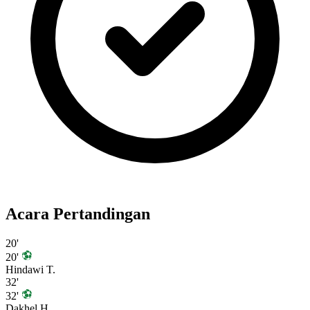
Acara Pertandingan
20'
20'
Hindawi T.
32'
32'
Dakhel H.