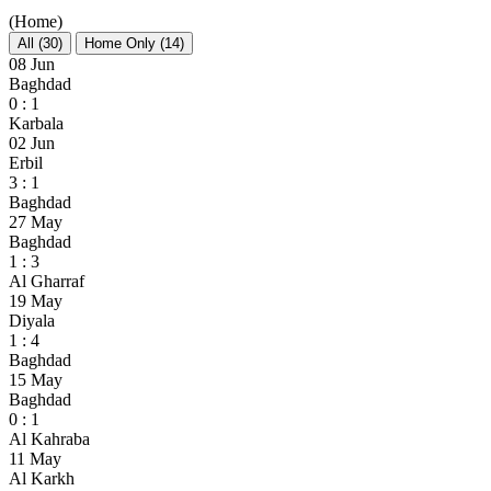
(Home)
All (30)
Home Only (14)
08 Jun
Baghdad
0 : 1
Karbala
02 Jun
Erbil
3 : 1
Baghdad
27 May
Baghdad
1 : 3
Al Gharraf
19 May
Diyala
1 : 4
Baghdad
15 May
Baghdad
0 : 1
Al Kahraba
11 May
Al Karkh