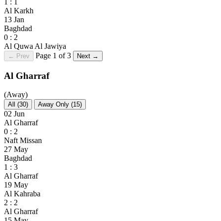
1 : 1
Al Karkh
13 Jan
Baghdad
0 : 2
Al Quwa Al Jawiya
Page
1
of 3
← Prev
Next →
Al Gharraf
(Away)
All (30)
Away Only (15)
02 Jun
Al Gharraf
0 : 2
Naft Missan
27 May
Baghdad
1 : 3
Al Gharraf
19 May
Al Kahraba
2 : 2
Al Gharraf
15 May