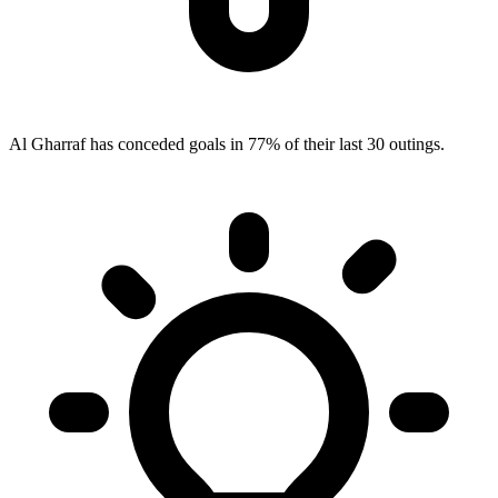
Al Gharraf has conceded goals in 77% of their last 30 outings.