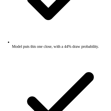
Model puts this one close, with a 44% draw probability.