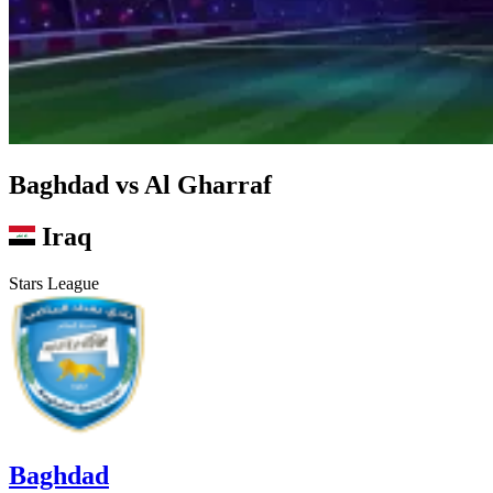
Baghdad vs Al Gharraf
Iraq
Stars League
Baghdad