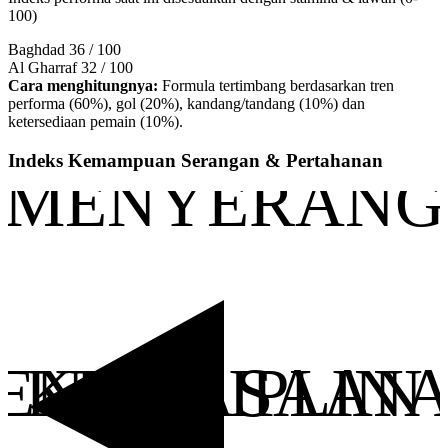
100)
Baghdad
36 / 100
Al Gharraf
32 / 100
Cara menghitungnya:
Formula tertimbang berdasarkan tren
performa (60%), gol (20%), kandang/tandang (10%) dan
ketersediaan pemain (10%).
Indeks Kemampuan Serangan & Pertahanan
MENYERANG
PENGUASAAN
KEDISIPLIN