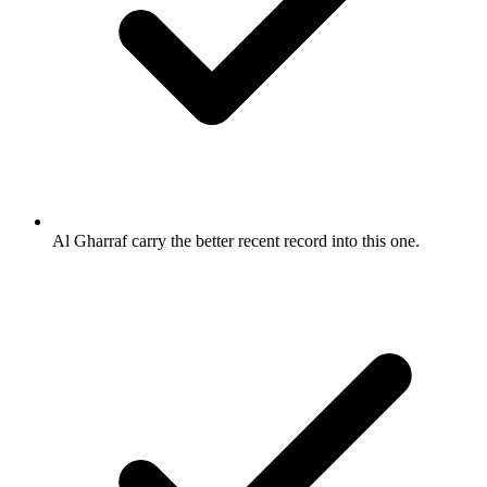
Al Gharraf carry the better recent record into this one.