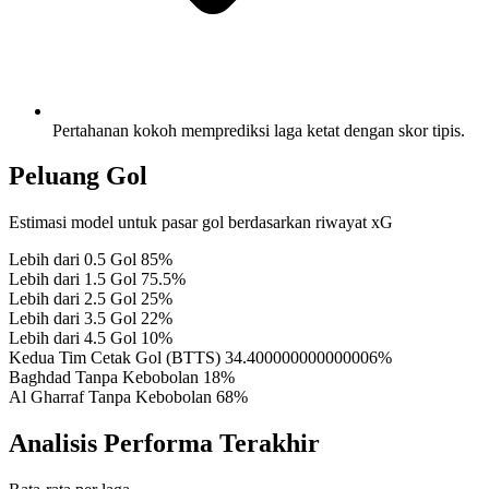
Pertahanan kokoh memprediksi laga ketat dengan skor tipis.
Peluang Gol
Estimasi model untuk pasar gol berdasarkan riwayat xG
Lebih dari 0.5 Gol
85%
Lebih dari 1.5 Gol
75.5%
Lebih dari 2.5 Gol
25%
Lebih dari 3.5 Gol
22%
Lebih dari 4.5 Gol
10%
Kedua Tim Cetak Gol (BTTS)
34.400000000000006%
Baghdad Tanpa Kebobolan
18%
Al Gharraf Tanpa Kebobolan
68%
Analisis Performa Terakhir