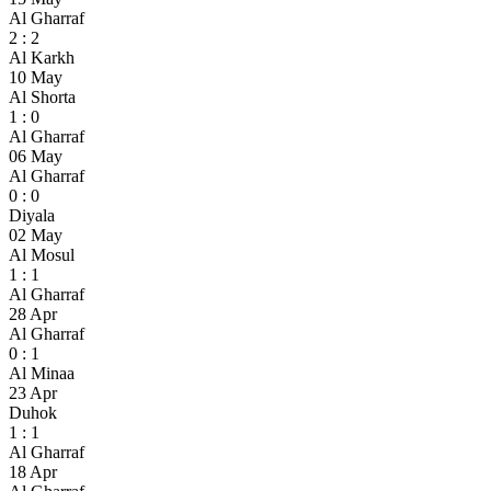
Al Gharraf
2 : 2
Al Karkh
10 May
Al Shorta
1 : 0
Al Gharraf
06 May
Al Gharraf
0 : 0
Diyala
02 May
Al Mosul
1 : 1
Al Gharraf
28 Apr
Al Gharraf
0 : 1
Al Minaa
23 Apr
Duhok
1 : 1
Al Gharraf
18 Apr