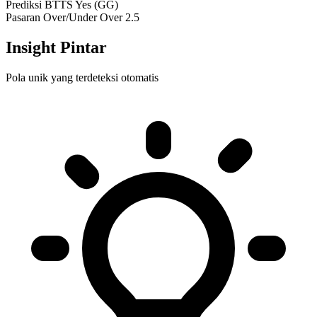
Prediksi BTTS
Yes (GG)
Pasaran Over/Under
Over 2.5
Insight Pintar
Pola unik yang terdeteksi otomatis