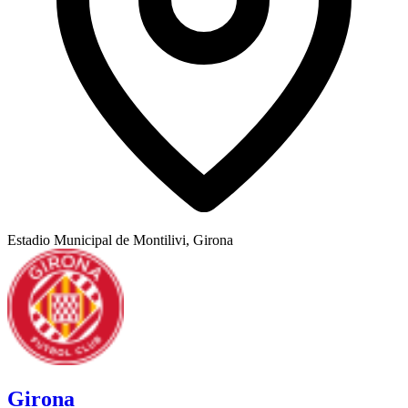
Estadio Municipal de Montilivi, Girona
Girona