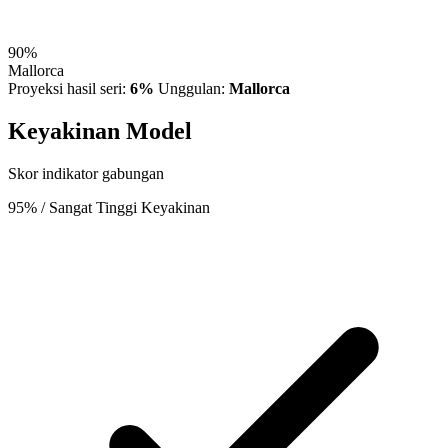
90%
Mallorca
Proyeksi hasil seri:
6%
Unggulan:
Mallorca
Keyakinan Model
Skor indikator gabungan
95%
/ Sangat Tinggi Keyakinan