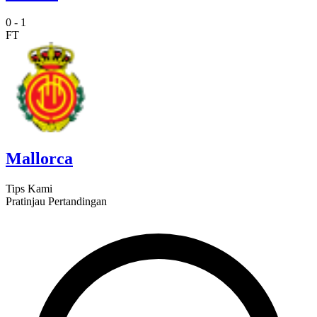
0
-
1
FT
Mallorca
Tips Kami
Pratinjau Pertandingan