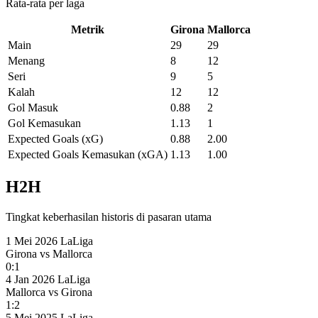
Rata-rata per laga
Metrik
Girona
Mallorca
Main
29
29
Menang
8
12
Seri
9
5
Kalah
12
12
Gol Masuk
0.88
2
Gol Kemasukan
1.13
1
Expected Goals (xG)
0.88
2.00
Expected Goals Kemasukan (xGA)
1.13
1.00
H2H
Tingkat keberhasilan historis di pasaran utama
1 Mei 2026
LaLiga
Girona
vs
Mallorca
0:1
4 Jan 2026
LaLiga
Mallorca
vs
Girona
1:2
5 Mei 2025
LaLiga