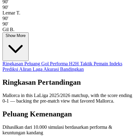
90'
90'
Lemar T.
90'
90'
Gil B.
Show More
Ringkasan
Peluang
Gol
Performa
H2H
Taktik
Pemain
Indeks
Prediksi
Aliran Laga
Akurasi
Bandingkan
Ringkasan Pertandingan
Mallorca in this LaLiga 2025/2026 matchup, with the score ending
0-1 — backing the pre-match view that favored Mallorca.
Peluang Kemenangan
Dihasilkan dari 10.000 simulasi berdasarkan performa &
keuntungan kandang