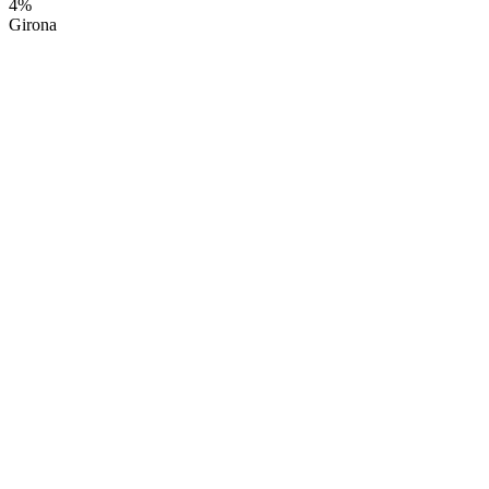
4%
Girona