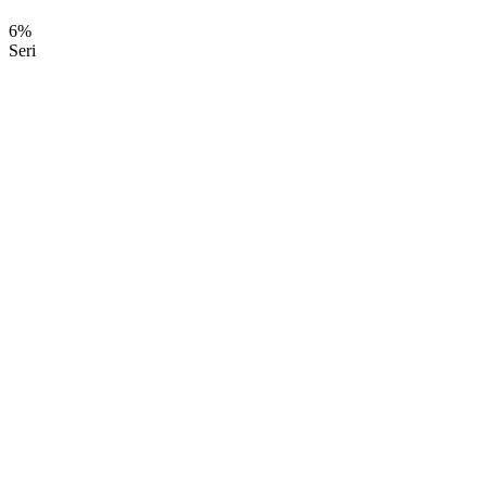
6%
Seri