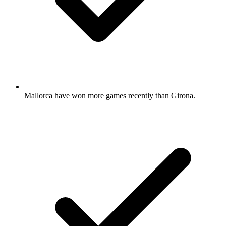
Mallorca have won more games recently than Girona.