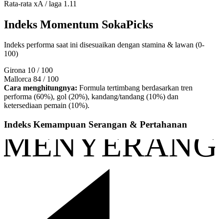
Rata-rata xA / laga
1.11
Indeks Momentum SokaPicks
Indeks performa saat ini disesuaikan dengan stamina & lawan (0-
100)
Girona
10 / 100
Mallorca
84 / 100
Cara menghitungnya:
Formula tertimbang berdasarkan tren
performa (60%), gol (20%), kandang/tandang (10%) dan
ketersediaan pemain (10%).
Indeks Kemampuan Serangan & Pertahanan
MENYERANG