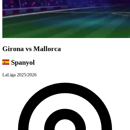
Girona vs Mallorca
Spanyol
LaLiga 2025/2026