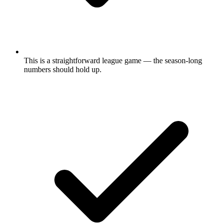
This is a straightforward league game — the season-long
numbers should hold up.