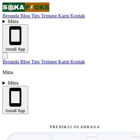
Beranda
Blog
Tips
Tentang Kami
Kontak
Mitra
Install App
Beranda
Blog
Tips
Tentang Kami
Kontak
Mitra
Mitra
Install App
PREDIKSI OLAHRAGA
BARU
BAR