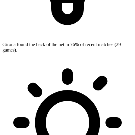
Girona found the back of the net in 76% of recent matches (29
games).