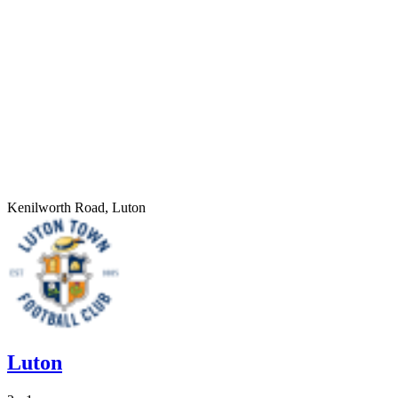
Kenilworth Road, Luton
Luton