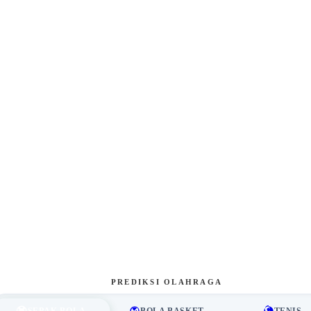
PREDIKSI OLAHRAGA
SEPAK BOLA
BOLA BASKET
TENIS