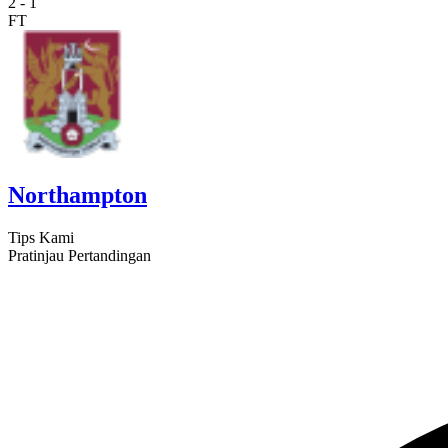
2
-
1
FT
Northampton
Tips Kami
Pratinjau Pertandingan