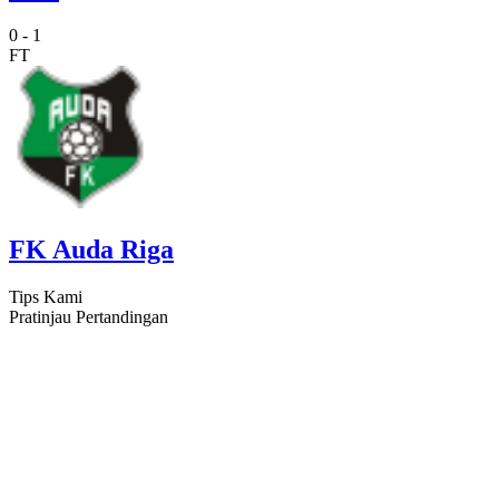
0
-
1
FT
FK Auda Riga
Tips Kami
Pratinjau Pertandingan