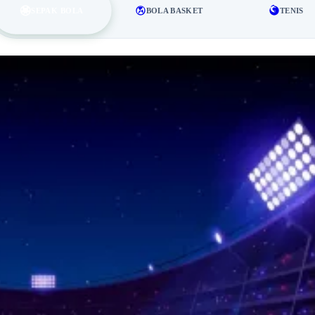
SEPAK BOLA
BOLA BASKET
TENIS