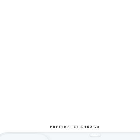
PREDIKSI OLAHRAGA
BARU