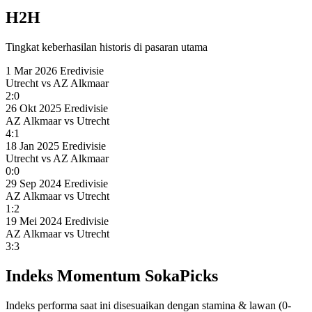
H2H
Tingkat keberhasilan historis di pasaran utama
1 Mar 2026
Eredivisie
Utrecht
vs
AZ Alkmaar
2:0
26 Okt 2025
Eredivisie
AZ Alkmaar
vs
Utrecht
4:1
18 Jan 2025
Eredivisie
Utrecht
vs
AZ Alkmaar
0:0
29 Sep 2024
Eredivisie
AZ Alkmaar
vs
Utrecht
1:2
19 Mei 2024
Eredivisie
AZ Alkmaar
vs
Utrecht
3:3
Indeks Momentum SokaPicks
Indeks performa saat ini disesuaikan dengan stamina & lawan (0-