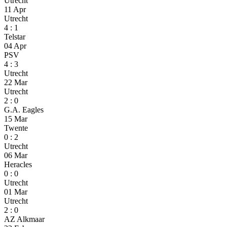
Utrecht
11 Apr
Utrecht
4 : 1
Telstar
04 Apr
PSV
4 : 3
Utrecht
22 Mar
Utrecht
2 : 0
G.A. Eagles
15 Mar
Twente
0 : 2
Utrecht
06 Mar
Heracles
0 : 0
Utrecht
01 Mar
Utrecht
2 : 0
AZ Alkmaar