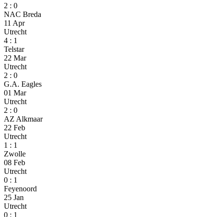
2 : 0
NAC Breda
11 Apr
Utrecht
4 : 1
Telstar
22 Mar
Utrecht
2 : 0
G.A. Eagles
01 Mar
Utrecht
2 : 0
AZ Alkmaar
22 Feb
Utrecht
1 : 1
Zwolle
08 Feb
Utrecht
0 : 1
Feyenoord
25 Jan
Utrecht
0 : 1