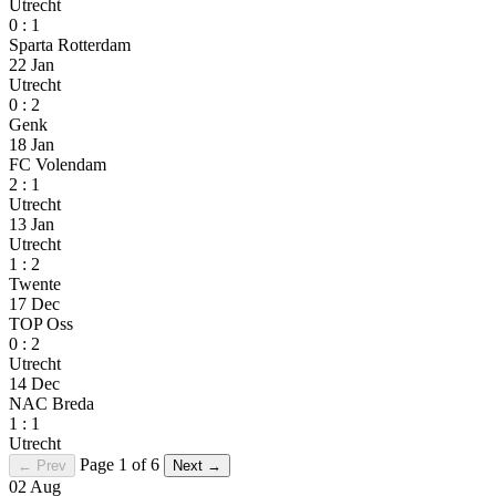
Utrecht
0 : 1
Sparta Rotterdam
22 Jan
Utrecht
0 : 2
Genk
18 Jan
FC Volendam
2 : 1
Utrecht
13 Jan
Utrecht
1 : 2
Twente
17 Dec
TOP Oss
0 : 2
Utrecht
14 Dec
NAC Breda
1 : 1
Utrecht
Page
1
of 6
← Prev
Next →
02 Aug