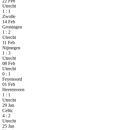
22 Feb
Utrecht
1 : 1
Zwolle
14 Feb
Groningen
1 : 2
Utrecht
11 Feb
Nijmegen
1 : 3
Utrecht
08 Feb
Utrecht
0 : 1
Feyenoord
01 Feb
Heerenveen
1 : 1
Utrecht
29 Jan
Celtic
4 : 2
Utrecht
25 Jan