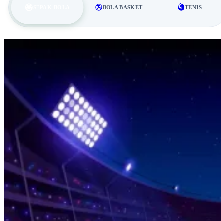
SEPAK BOLA
BOLA BASKET
TENIS