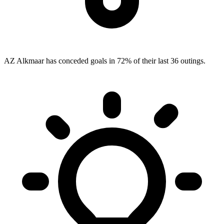
AZ Alkmaar has conceded goals in 72% of their last 36 outings.