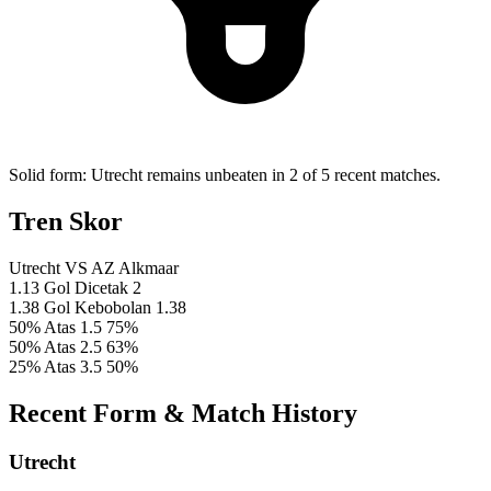
Solid form: Utrecht remains unbeaten in 2 of 5 recent matches.
Tren Skor
Utrecht
VS
AZ Alkmaar
1.13
Gol Dicetak
2
1.38
Gol Kebobolan
1.38
50%
Atas 1.5
75%
50%
Atas 2.5
63%
25%
Atas 3.5
50%
Recent Form & Match History
Utrecht