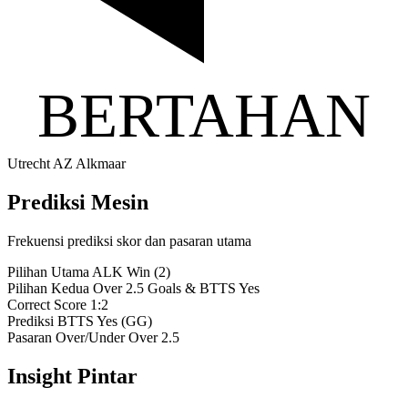
BERTAHAN
Utrecht
AZ Alkmaar
Prediksi Mesin
Frekuensi prediksi skor dan pasaran utama
Pilihan Utama
ALK Win (2)
Pilihan Kedua
Over 2.5 Goals & BTTS Yes
Correct Score
1:2
Prediksi BTTS
Yes (GG)
Pasaran Over/Under
Over 2.5
Insight Pintar