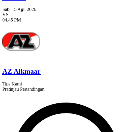
Sab, 15 Agu 2026
VS
04.45 PM
AZ Alkmaar
Tips Kami
Pratinjau Pertandingan