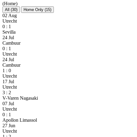
(Home)
All (30)
Home Only (15)
02 Aug
Utrecht
0 : 1
Sevilla
24 Jul
Cambuur
0 : 1
Utrecht
24 Jul
Cambuur
1 : 0
Utrecht
17 Jul
Utrecht
3 : 2
V-Varen Nagasaki
07 Jul
Utrecht
0 : 1
Apollon Limassol
27 Jun
Utrecht
1 : 2