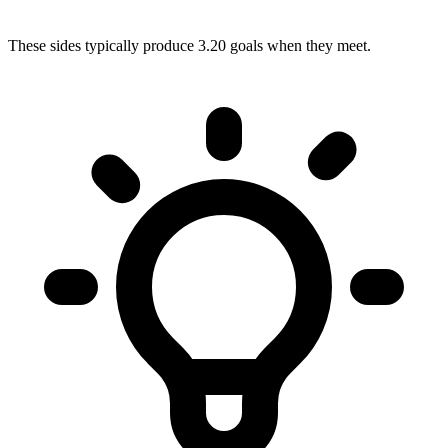
These sides typically produce 3.20 goals when they meet.