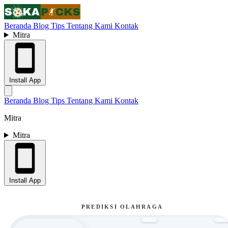
Beranda
Blog
Tips
Tentang Kami
Kontak
Mitra
Install App
Beranda
Blog
Tips
Tentang Kami
Kontak
Mitra
Mitra
Install App
PREDIKSI OLAHRAGA
BARU
BAR