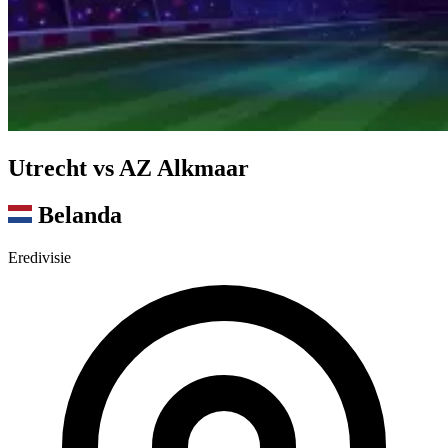
Utrecht vs AZ Alkmaar
Belanda
Eredivisie