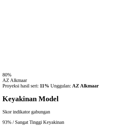
80%
AZ Alkmaar
Proyeksi hasil seri:
11%
Unggulan:
AZ Alkmaar
Keyakinan Model
Skor indikator gabungan
93%
/ Sangat Tinggi Keyakinan