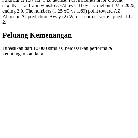
slightly — 2-1-2 in wins/losses/draws. They last met on 1 Mar 2026,
ending 2:0. The numbers (1.25 xG vs 1.69) point toward AZ
Alkmaar. AI prediction: Away (2) Win — correct score tipped at 1-
2.
Peluang Kemenangan
Dihasilkan dari 10.000 simulasi berdasarkan performa &
keuntungan kandang