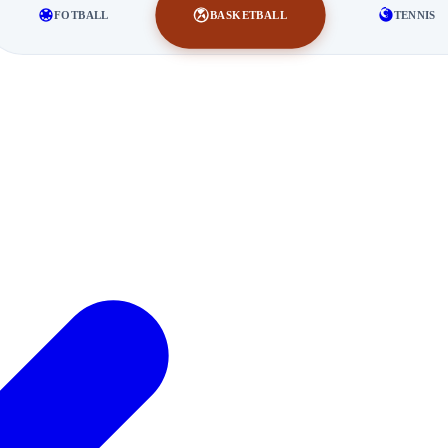
BASKETBALL
FOTBALL
TENNIS