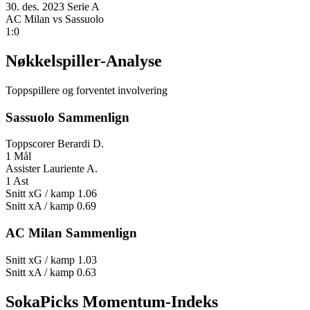
30. des. 2023
Serie A
AC Milan
vs
Sassuolo
1:0
Nøkkelspiller-Analyse
Toppspillere og forventet involvering
Sassuolo Sammenlign
Toppscorer
Berardi D.
1 Mål
Assister
Lauriente A.
1 Ast
Snitt xG / kamp
1.06
Snitt xA / kamp
0.69
AC Milan Sammenlign
Snitt xG / kamp
1.03
Snitt xA / kamp
0.63
SokaPicks Momentum-Indeks