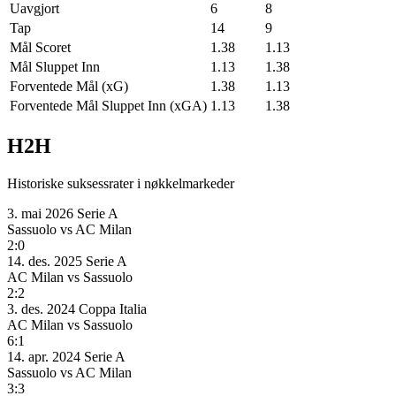
Uavgjort
6
8
Tap
14
9
Mål Scoret
1.38
1.13
Mål Sluppet Inn
1.13
1.38
Forventede Mål (xG)
1.38
1.13
Forventede Mål Sluppet Inn (xGA)
1.13
1.38
H2H
Historiske suksessrater i nøkkelmarkeder
3. mai 2026
Serie A
Sassuolo
vs
AC Milan
2:0
14. des. 2025
Serie A
AC Milan
vs
Sassuolo
2:2
3. des. 2024
Coppa Italia
AC Milan
vs
Sassuolo
6:1
14. apr. 2024
Serie A
Sassuolo
vs
AC Milan
3:3