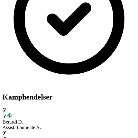
Kamphendelser
5'
5'
Berardi D.
Assist: Lauriente A.
9'