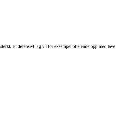
t sterkt. Et defensivt lag vil for eksempel ofte ende opp med lave