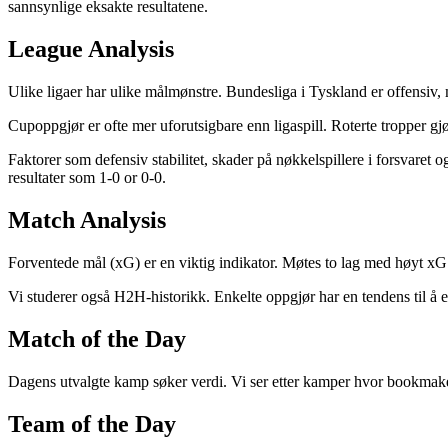
sannsynlige eksakte resultatene.
League Analysis
Ulike ligaer har ulike målmønstre. Bundesliga i Tyskland er offensiv,
Cupoppgjør er ofte mer uforutsigbare enn ligaspill. Roterte tropper gjør
Faktorer som defensiv stabilitet, skader på nøkkelspillere i forsvaret o
resultater som 1-0 or 0-0.
Match Analysis
Forventede mål (xG) er en viktig indikator. Møtes to lag med høyt xG og
Vi studerer også H2H-historikk. Enkelte oppgjør har en tendens til å 
Match of the Day
Dagens utvalgte kamp søker verdi. Vi ser etter kamper hvor bookmakern
Team of the Day