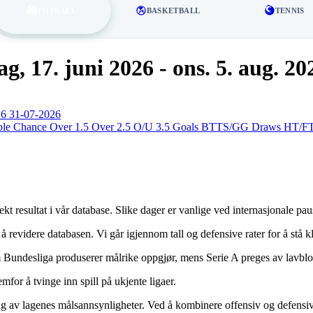
FOTBALL
BASKETBALL
TENNIS
ag, 17. juni 2026
- ons. 5. aug. 20
26
31-07-2026
le Chance
Over 1.5
Over 2.5
O/U 3.5 Goals
BTTS/GG
Draws
HT/F
rrekt resultat i vår database. Slike dager er vanlige ved internasjonale p
å revidere databasen. Vi går igjennom tall og defensive rater for å stå kl
som Bundesliga produserer målrike oppgjør, mens Serie A preges av lavbl
mfor å tvinge inn spill på ukjente ligaer.
ng av lagenes målsannsynligheter. Ved å kombinere offensiv og defensiv