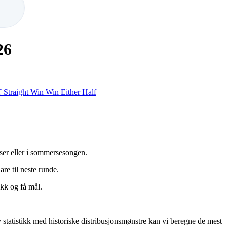
26
T
Straight Win
Win Either Half
auser eller i sommersesongen.
are til neste runde.
okk og få mål.
 statistikk med historiske distribusjonsmønstre kan vi beregne de mest