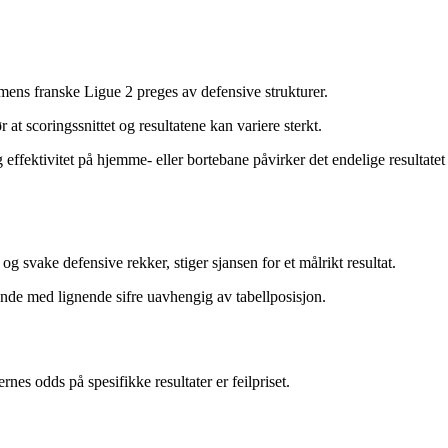
 mens franske Ligue 2 preges av defensive strukturer.
 at scoringssnittet og resultatene kan variere sterkt.
g effektivitet på hjemme- eller bortebane påvirker det endelige resultate
 svake defensive rekker, stiger sjansen for et målrikt resultat.
ende med lignende sifre uavhengig av tabellposisjon.
es odds på spesifikke resultater er feilpriset.