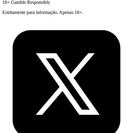
18+
Gamble Responsibly
Estritamente para informação. Apenas 18+.