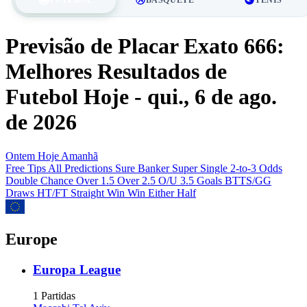
Previsão de Placar Exato 666:
Melhores Resultados de
Futebol Hoje
- qui., 6 de ago.
de 2026
Ontem
Hoje
Amanhã
Free Tips
All Predictions
Sure Banker
Super Single
2-to-3 Odds
Double Chance
Over 1.5
Over 2.5
O/U 3.5 Goals
BTTS/GG
Draws
HT/FT
Straight Win
Win Either Half
Europe
Europa League
1 Partidas