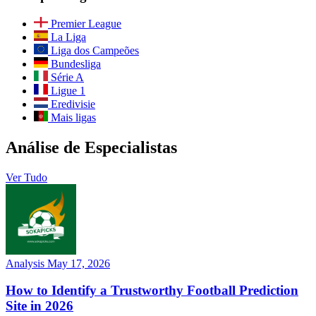
Premier League
La Liga
Liga dos Campeões
Bundesliga
Série A
Ligue 1
Eredivisie
Mais ligas
Análise de Especialistas
Ver Tudo
Analysis
May 17, 2026
How to Identify a Trustworthy Football Prediction
Site in 2026