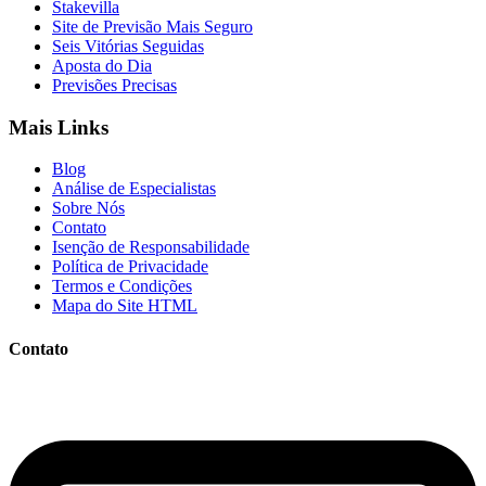
Stakevilla
Site de Previsão Mais Seguro
Seis Vitórias Seguidas
Aposta do Dia
Previsões Precisas
Mais Links
Blog
Análise de Especialistas
Sobre Nós
Contato
Isenção de Responsabilidade
Política de Privacidade
Termos e Condições
Mapa do Site HTML
Contato