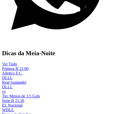
Canal WhatsApp
Dicas da Meia-Noite
Ver Tudo
Primera B
21:00
Atletico F.C.
D
L
L
L
Real Santander
D
L
L
L
vs
Tip:
Menos de 3.5 Gols
Serie B
21:30
EL Nacional
W
D
L
L