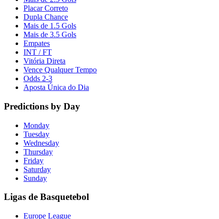
Placar Correto
Dupla Chance
Mais de 1.5 Gols
Mais de 3.5 Gols
Empates
INT / FT
Vitória Direta
Vence Qualquer Tempo
Odds 2-3
Aposta Única do Dia
Predictions by Day
Monday
Tuesday
Wednesday
Thursday
Friday
Saturday
Sunday
Ligas de Basquetebol
Europe League