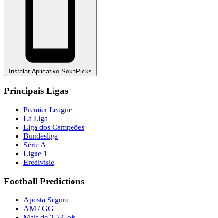
Instalar Aplicativo SokaPicks
Principais Ligas
Premier League
La Liga
Liga dos Campeões
Bundesliga
Série A
Ligue 1
Eredivisie
Football Predictions
Aposta Segura
AM / GG
Mais de 2.5 Gols