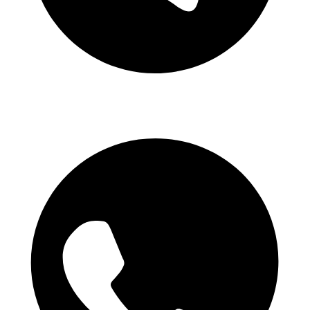
Canal Telegram