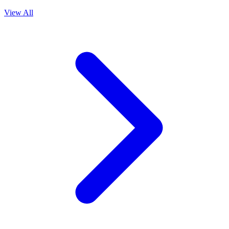
View All