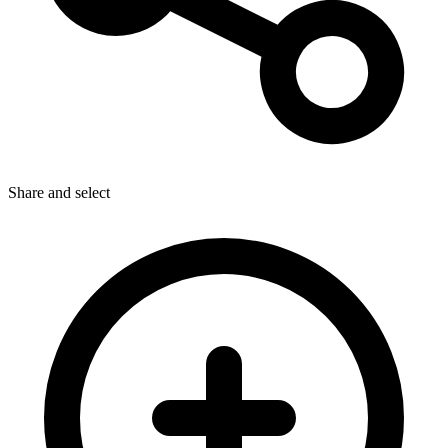
Share
and select