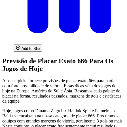
Add to Slip
Previsão de Placar Exato 666 Para Os
Jogos de Hoje
A soccerpicks fornece previsões de placar exato 666 para partidas
com forte possibilidade de vitória. Essas dicas vêm dos jogos de
hoje na Europa, América do Sul e Ásia. Baseamos cada palpite de
placar na forma, resultados passados, margens de gols e estatísticas
da equipe.
Hoje, jogos como Dinamo Zagreb x Hajduk Split e Palmeiras x
Bahia se encaixam na nossa categoria de placar 666. Procuramos
equipes com grandes margens de vitória, geralmente 3 gols ou mais.
Neste conjunto, o placar exato frequentemente inclui resultados