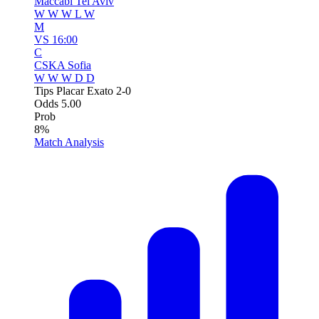
Maccabi Tel Aviv
W
W
W
L
W
M
VS
16:00
C
CSKA Sofia
W
W
W
D
D
Tips
Placar Exato 2-0
Odds
5.00
Prob
8%
Match Analysis