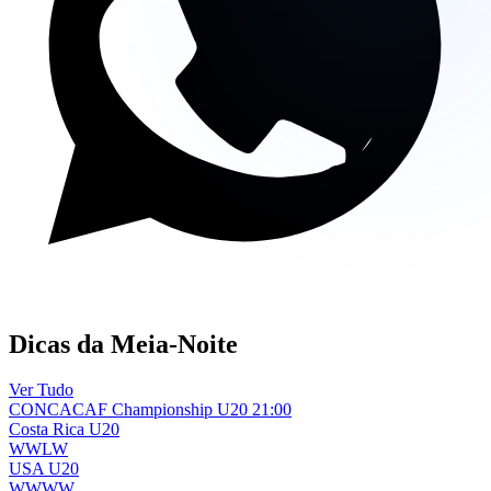
Canal WhatsApp
Dicas da Meia-Noite
Ver Tudo
CONCACAF Championship U20
21:00
Costa Rica U20
W
W
L
W
USA U20
W
W
W
W