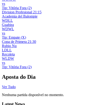
vs
Tip:
Vitória Fora (2)
Division Profesional
21:15
Academia del Balompie
W
D
L
L
Guabira
W
D
W
L
vs
Tip:
Empate (X)
Copa de Primera
21:30
Rubio Nu
L
D
L
L
Recoleta
W
L
D
W
vs
Tip:
Vitória Fora (2)
Aposta do Dia
Ver Tudo
Nenhuma partida disponível no momento.
Latest News