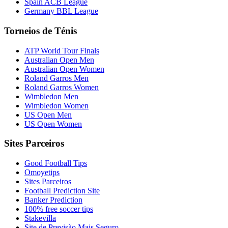
Spain ACB League
Germany BBL League
Torneios de Ténis
ATP World Tour Finals
Australian Open Men
Australian Open Women
Roland Garros Men
Roland Garros Women
Wimbledon Men
Wimbledon Women
US Open Men
US Open Women
Sites Parceiros
Good Football Tips
Omoyetips
Sites Parceiros
Football Prediction Site
Banker Prediction
100% free soccer tips
Stakevilla
Site de Previsão Mais Seguro