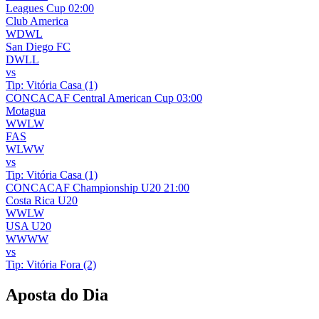
Leagues Cup
02:00
Club America
W
D
W
L
San Diego FC
D
W
L
L
vs
Tip:
Vitória Casa (1)
CONCACAF Central American Cup
03:00
Motagua
W
W
L
W
FAS
W
L
W
W
vs
Tip:
Vitória Casa (1)
CONCACAF Championship U20
21:00
Costa Rica U20
W
W
L
W
USA U20
W
W
W
W
vs
Tip:
Vitória Fora (2)
Aposta do Dia