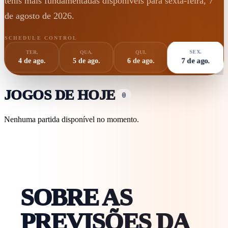
ténis mais fundamentadas disponíveis para sexta-feira, 7
de agosto de 2026.
SCHEDULE CONTROL
SEX.
TER.
QUA.
QUI.
7 de ago.
4 de ago.
5 de ago.
6 de ago.
JOGOS DE HOJE
0
Nenhuma partida disponível no momento.
SOBRE AS
PREVISÕES DA