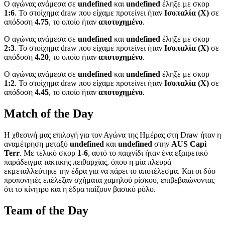
Ο αγώνας ανάμεσα σε
undefined
και
undefined
έληξε με σκορ
1:6
. Το στοίχημα draw που είχαμε προτείνει ήταν
Ισοπαλία (X)
σε
απόδοση
4.75
, το οποίο ήταν
αποτυχημένο
.
Ο αγώνας ανάμεσα σε
undefined
και
undefined
έληξε με σκορ
2:3
. Το στοίχημα draw που είχαμε προτείνει ήταν
Ισοπαλία (X)
σε
απόδοση
4.20
, το οποίο ήταν
αποτυχημένο
.
Ο αγώνας ανάμεσα σε
undefined
και
undefined
έληξε με σκορ
1:2
. Το στοίχημα draw που είχαμε προτείνει ήταν
Ισοπαλία (X)
σε
απόδοση
4.45
, το οποίο ήταν
αποτυχημένο
.
Match of the Day
Η χθεσινή μας επιλογή για τον Αγώνα της Ημέρας στη Draw ήταν η
αναμέτρηση μεταξύ
undefined
και
undefined
στην
AUS Capi
Terr
. Με τελικό σκορ
1-6
, αυτό το παιχνίδι ήταν ένα εξαιρετικό
παράδειγμα τακτικής πειθαρχίας, όπου η μία πλευρά
εκμεταλλεύτηκε την έδρα για να πάρει το αποτέλεσμα. Και οι δύο
προπονητές επέλεξαν σχήματα χαμηλού ρίσκου, επιβεβαιώνοντας
ότι το κίνητρο και η έδρα παίζουν βασικό ρόλο.
Team of the Day