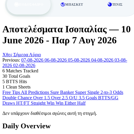
ΠΟΔΌΣΦΑΙΡΟ
ΜΠΆΣΚΕΤ
ΤΈΝΙΣ
Αποτελέσματα Ισοπαλίας — 10
June 2026
- Παρ 7 Αυγ 2026
Χθες
Σήμερα
Αύριο
Previous:
07-08-2026
06-08-2026
05-08-2026
04-08-2026
03-08-
2026
02-08-2026
6
Matches Tracked
30
Total Goals
5
BTTS Hits
1
Clean Sheets
Free Tips
All Predictions
Sure Banker
Super Single
2-to-3 Odds
Double Chance
Over 1.5
Over 2.5
O/U 3.5 Goals
BTTS/GG
Draws
HT/FT
Straight Win
Win Either Half
Δεν υπάρχουν διαθέσιμοι αγώνες αυτή τη στιγμή.
Daily Overview