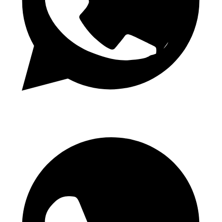
Καθημερινές Αποδόσεις 1.50