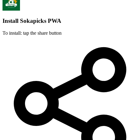
Install Sokapicks
PWA
To install: tap the share button