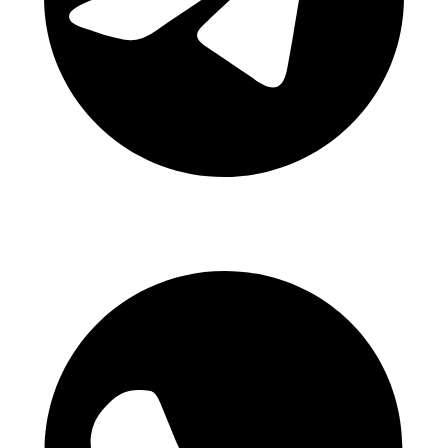
Κανάλι Telegram