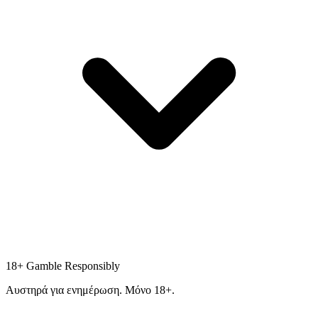
18+
Gamble Responsibly
Αυστηρά για ενημέρωση. Μόνο 18+.