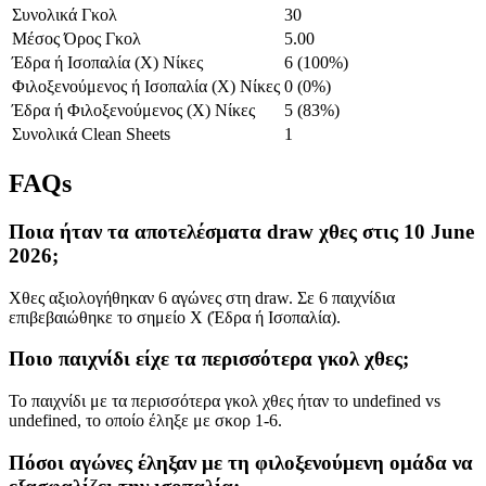
Συνολικά Γκολ
30
Μέσος Όρος Γκολ
5.00
Έδρα ή Ισοπαλία (X) Νίκες
6 (100%)
Φιλοξενούμενος ή Ισοπαλία (X) Νίκες
0 (0%)
Έδρα ή Φιλοξενούμενος (X) Νίκες
5 (83%)
Συνολικά Clean Sheets
1
FAQs
Ποια ήταν τα αποτελέσματα draw χθες στις 10 June
2026;
Χθες αξιολογήθηκαν 6 αγώνες στη draw. Σε 6 παιχνίδια
επιβεβαιώθηκε το σημείο X (Έδρα ή Ισοπαλία).
Ποιο παιχνίδι είχε τα περισσότερα γκολ χθες;
Το παιχνίδι με τα περισσότερα γκολ χθες ήταν το undefined vs
undefined, το οποίο έληξε με σκορ 1-6.
Πόσοι αγώνες έληξαν με τη φιλοξενούμενη ομάδα να