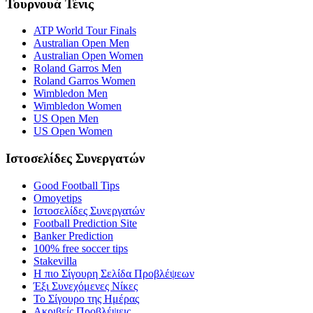
Τουρνουά Τένις
ATP World Tour Finals
Australian Open Men
Australian Open Women
Roland Garros Men
Roland Garros Women
Wimbledon Men
Wimbledon Women
US Open Men
US Open Women
Ιστοσελίδες Συνεργατών
Good Football Tips
Omoyetips
Ιστοσελίδες Συνεργατών
Football Prediction Site
Banker Prediction
100% free soccer tips
Stakevilla
Η πιο Σίγουρη Σελίδα Προβλέψεων
Έξι Συνεχόμενες Νίκες
Το Σίγουρο της Ημέρας
Ακριβείς Προβλέψεις