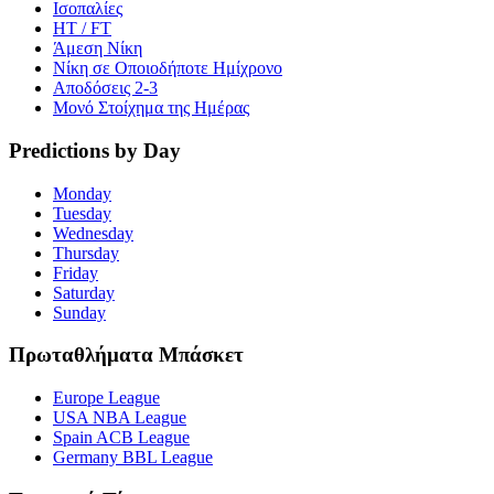
Ισοπαλίες
HT / FT
Άμεση Νίκη
Νίκη σε Οποιοδήποτε Ημίχρονο
Αποδόσεις 2-3
Μονό Στοίχημα της Ημέρας
Predictions by Day
Monday
Tuesday
Wednesday
Thursday
Friday
Saturday
Sunday
Πρωταθλήματα Μπάσκετ
Europe League
USA NBA League
Spain ACB League
Germany BBL League