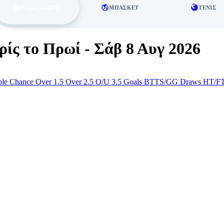
ΠΟΔΌΣΦΑΙΡΟ
ΜΠΆΣΚΕΤ
ΤΈΝΙΣ
ρίς το Πρωί
- Σάβ 8 Αυγ 2026
le Chance
Over 1.5
Over 2.5
O/U 3.5 Goals
BTTS/GG
Draws
HT/F