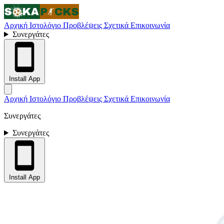
Αρχική
Ιστολόγιο
Προβλέψεις
Σχετικά
Επικοινωνία
Συνεργάτες
Install App
Αρχική
Ιστολόγιο
Προβλέψεις
Σχετικά
Επικοινωνία
Συνεργάτες
Συνεργάτες
Install App