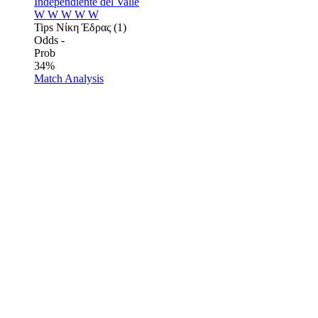
Independiente del Valle
W
W
W
W
W
Tips
Νίκη Έδρας (1)
Odds
-
Prob
34%
Match Analysis