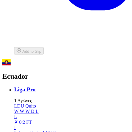
Add to Slip
Ecuador
Liga Pro
1 Αγώνες
LDU Quito
W
W
W
D
L
L
✗
0:2
FT
I