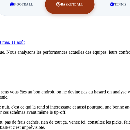
BASKETBALL
FOOTBALL
TENNIS
ût
mar.
11 août
gue. Nous analysons les performances actuelles des équipes, leurs confron
sens vous êtes au bon endroit. on ne devine pas au hasard on analyse vr
stic.
nuit. c'est ce qui la rend si intéressante et aussi pourquoi une bonne anal
rer ces schémas avant même le tip-off.
pas de frais cachés, rien de tout ça. venez ici, consultez les picks, fai
asket c'est imprévisible.