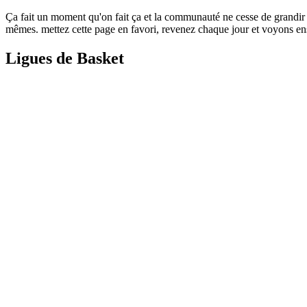
Ça fait un moment qu'on fait ça et la communauté ne cesse de grandir pa
mêmes. mettez cette page en favori, revenez chaque jour et voyons e
Ligues de Basket