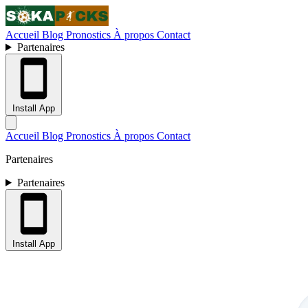
Accueil
Blog
Pronostics
À propos
Contact
Partenaires
Install App
Accueil
Blog
Pronostics
À propos
Contact
Partenaires
Partenaires
Install App