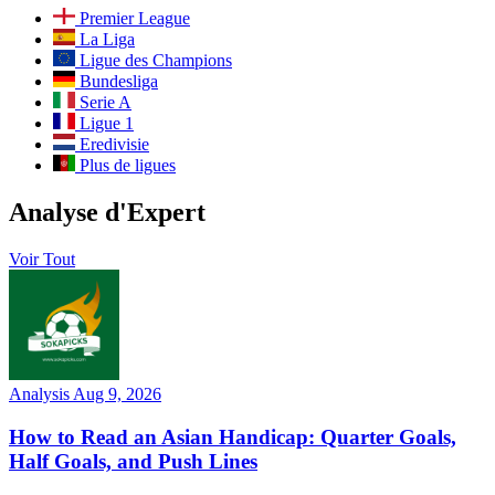
Premier League
La Liga
Ligue des Champions
Bundesliga
Serie A
Ligue 1
Eredivisie
Plus de ligues
Analyse d'Expert
Voir Tout
Analysis
Aug 9, 2026
How to Read an Asian Handicap: Quarter Goals,
Half Goals, and Push Lines