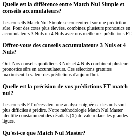
Quelle est la différence entre Match Nul Simple et
conseils accumulateurs?
Les conseils Match Nul Simple se concentrent sur une prédiction
sûre. Pour des cotes plus élevées, combinez plusieurs pronostics en
accumulateurs 3 Nuls ou 4 Nuls avec nos meilleures prédictions FT.
Offrez-vous des conseils accumulateurs 3 Nuls et 4
Nuls?
Oui. Nos conseils quotidiens 3 Nuls et 4 Nuls combinent plusieurs
pronostics sûrs en accumulateurs. Ces sélections gratuites
maximisent la valeur des prédictions d'aujourd'hui.
Quelle est la précision de vos prédictions FT match
nul?
Les conseils FT nécessitent une analyse soignée car les nuls sont
plus difficiles à prédire. Notre méthodologie Match Nul Master
identifie constamment des résultats (X) de valeur dans les grandes
ligues.
Qu'est-ce que Match Nul Master?