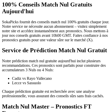
100% Conseils Match Nul Gratuits
Aujourd'hui
SokaPicks fournit des conseils match nul 100% gratuits chaque jour.
Notre service ne nécessite aucun abonnement – visitez simplement
notre site et accédez instantanément aux pronostics. Nous mettons à
jour nos conseils gratuits avant 10h00 GMT. Faites confiance à nos
pronostics gratuits pour une valeur sûre sur le marché (X).
Service de Prédiction Match Nul Gratuit
Notre prédiction match nul gratuite aujourd'hui inclut plusieurs
recommandations. Ces pronostics sont parfaits pour construire des
accumulateurs 3 Nuls ou 4 Nuls:
Cadiz vs Rayo Vallecano
Lecce vs Sassuolo
Chaque prédiction gratuite est recherchée avec une analyse
professionnelle, vous assurant des conseils sûrs sans frais cachés.
Match Nul Master – Pronostics FT