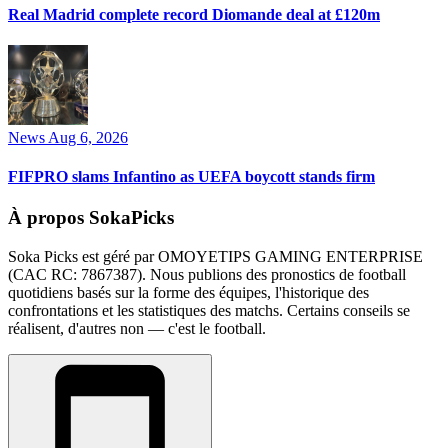
Real Madrid complete record Diomande deal at £120m
News
Aug 6, 2026
FIFPRO slams Infantino as UEFA boycott stands firm
À propos SokaPicks
Soka Picks est géré par OMOYETIPS GAMING ENTERPRISE
(CAC RC: 7867387). Nous publions des pronostics de football
quotidiens basés sur la forme des équipes, l'historique des
confrontations et les statistiques des matchs. Certains conseils se
réalisent, d'autres non — c'est le football.