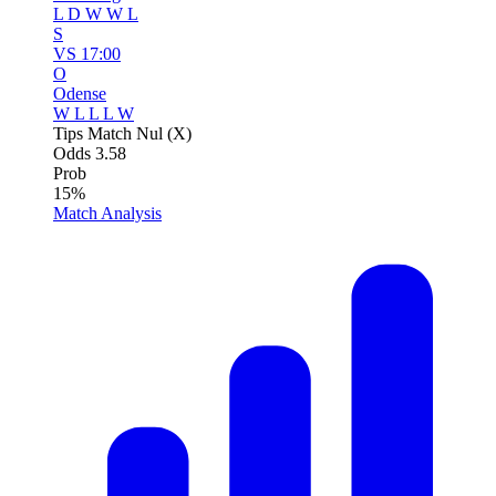
L
D
W
W
L
S
VS
17:00
O
Odense
W
L
L
L
W
Tips
Match Nul (X)
Odds
3.58
Prob
15%
Match Analysis