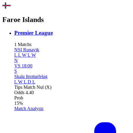
Faroe Islands
Premier League
1 Matchs
NSI Runavik
L
L
W
L
W
N
VS
18:00
S
Skala Itrottarfelag
L
W
L
D
L
Tips
Match Nul (X)
Odds
4.40
Prob
15%
Match Analysis