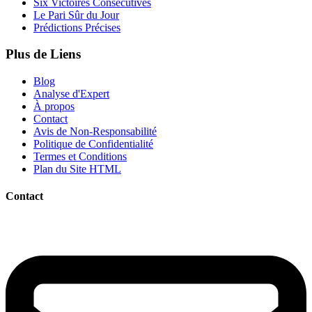
Six Victoires Consécutives
Le Pari Sûr du Jour
Prédictions Précises
Plus de Liens
Blog
Analyse d'Expert
À propos
Contact
Avis de Non-Responsabilité
Politique de Confidentialité
Termes et Conditions
Plan du Site HTML
Contact