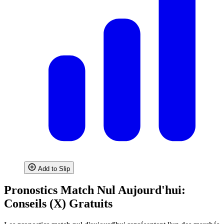
Add to Slip
Pronostics Match Nul Aujourd'hui:
Conseils (X) Gratuits