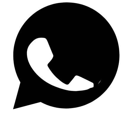
Canal WhatsApp